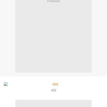
Publicité
655