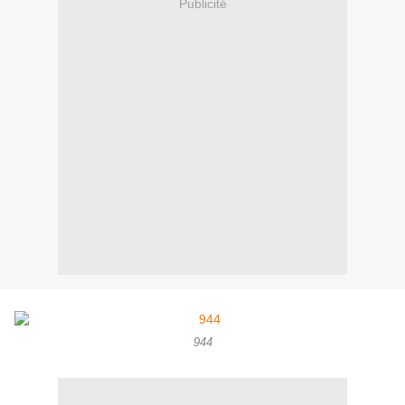
Publicité
944