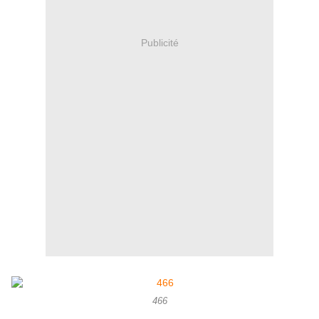
Publicité
466