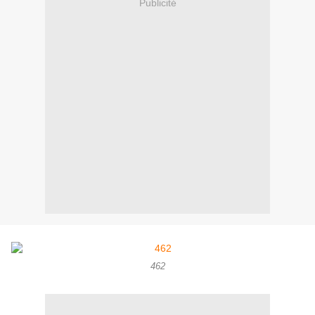
Publicité
462