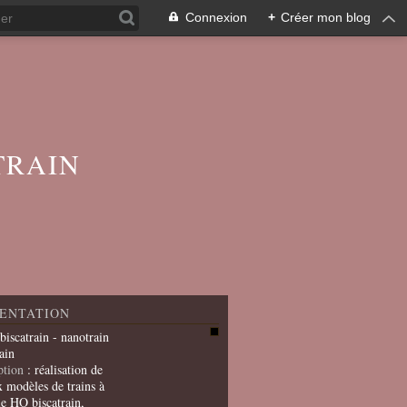
Connexion
+
Créer mon blog
TRAIN
ENTATION
 biscatrain - nanotrain
ain
ption
: réalisation de
x modèles de trains à
le HO biscatrain,