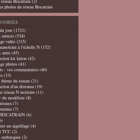
 réseau Biscatrain (2)
es photos du réseau Biscatrain
GORIES
du jour
(1721)
t astuces
(534)
age vidéo
(215)
nanotrain à l'échelle N
(152)
x amis
(45)
ction kit laiton
(42)
age photos
(41)
ts - vos commentaires
(40)
es
(33)
t thème du réseau
(21)
uction d'un diorama
(19)
u réseau N nextrain
(11)
er du modéliste
(8)
tismes
(7)
erminus
(7)
BISCATRAIN
(6)
6)
ire un aiguillage
(4)
t TCC
(2)
a embarquée
(2)