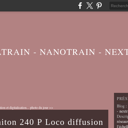
ATRAIN - NANOTRAIN - NEX
PRÉS
Blog
:
on et digitalisation...
photo du jour >>
- nextr
Descri
laiton 240 P Loco diffusion
réseau
l'échel