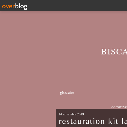
BISC
glossaire
<< motorisati
14 novembre 2019
restauration kit 