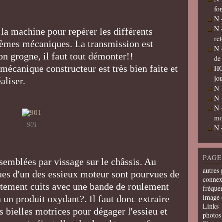
fo
N 
N 
 la machine pour repérer les différents
re
blèmes mécaniques. La transmission est
N 
on grogne, il faut tout démonter!!
de
écanique constructeur est très bien faite et
HO
jo
éaliser.
N 
N 
N 
mo
901
N 
PAGE
ssemblées par vissage sur le châssis. Au
autres 
oues d'un des essieux moteur sont pourvues de
connex
tement cuits avec une bande de roulement
fréquen
image 
n un produit oxydant?. Il faut donc extraire
Links
 bielles motrices pour dégager l'essieu et
photos 