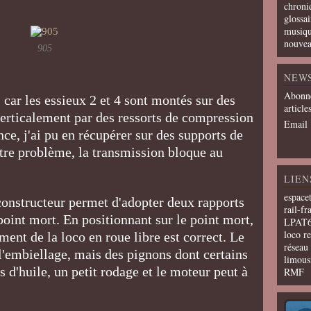
chroni
glossai
musiqu
nouvea
905
NEW
Abonne
 car les essieux 2 et 4 sont montés sur des
article
verticalement par des ressorts de compression
Email
nce, j'ai pu en récupérer sur des supports de
tre problème, la transmission bloque au
LIEN
espace
constructeur permet d'adopter deux rapports
rail-fr
point mort. En positionnant sur le point mort,
LPAT
loco r
ent de la loco en roue libre est correct. Le
résea
l'embiellage, mais des pignons dont certains
limous
 d'huile, un petit rodage et le moteur peut à
RMF