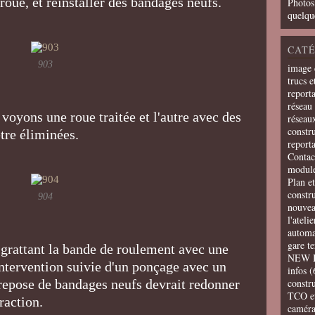
roue, et réinstaller des bandages neufs.
Photos
quelqu
CATÉ
903
image 
trucs e
report
réseau 
voyons une roue traitée et l'autre avec des
réseau
constru
être éliminées.
report
Contac
modul
Plan e
constr
904
nouvea
l'ateli
automa
gare t
 grattant la bande de roulement avec une
NEW 
intervention suivie d'un ponçage avec un
infos
(
epose de bandages neufs devrait redonner
constru
TCO e
raction.
camér