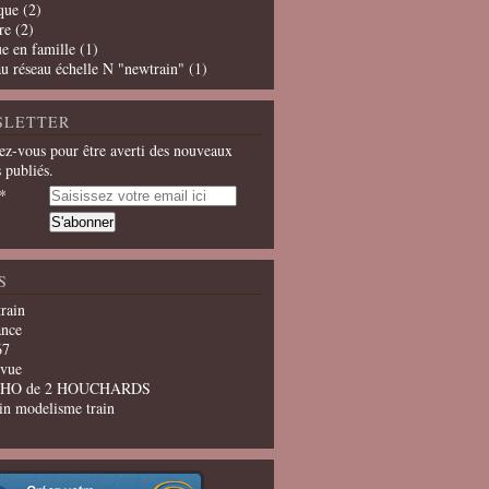
que
(2)
re
(2)
e en famille
(1)
u réseau échelle N "newtrain"
(1)
SLETTER
z-vous pour être averti des nouveaux
s publiés.
S
train
ance
67
evue
u HO de 2 HOUCHARDS
in modelisme train