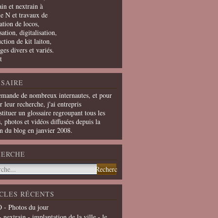
in et nextrain à
le N et travaux de
ation de locos,
ation, digitalisation,
ction de kit laiton,
ges divers et variés.
t
SAIRE
emande de nombreux internautes, et pour
er leur recherche, j'ai entrepris
tituer un glossaire regroupant tous les
s, photos et vidéos diffusées depuis la
on du blog en janvier 2008.
HERCHE
CLES RÉCENTS
 - Photos du jour
- nextrain - implantation de la ville - le