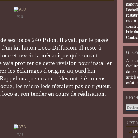
nanotra
l'échel
restaur
918
motoris
constru
bricola
Contac
e ses locos 240 P dont il avait par le passé
 d'un kit laiton Loco Diffusion. Il reste à
GLOS
 loco et revoir la mécanique qui connait
A la d
 vais profiter de cette révision pour installer
facilit
er les éclairages d'origine aujourd'hui
de cons
article
 Rappelons que ces modèles ont été conçus
créati
poque, les micro leds n'étaient pas de rigueur.
 loco et son tender en cours de réalisation.
REC
ARTI
HO
873
N 