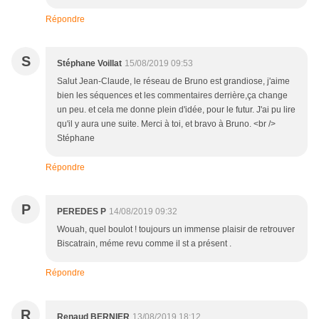
Répondre
S
Stéphane Voillat
15/08/2019 09:53
Salut Jean-Claude, le réseau de Bruno est grandiose, j'aime
bien les séquences et les commentaires derrière,ça change
un peu. et cela me donne plein d'idée, pour le futur. J'ai pu lire
qu'il y aura une suite. Merci à toi, et bravo à Bruno. <br />
Stéphane
Répondre
P
PEREDES P
14/08/2019 09:32
Wouah, quel boulot ! toujours un immense plaisir de retrouver
Biscatrain, méme revu comme il st a présent .
Répondre
R
Renaud BERNIER
13/08/2019 18:12