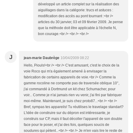
développé un article complet sur la réalisation des
aiguillages dans la catégorie: trucs et astuces :
modification des accès au pont tournant :<br />
articles du 30 janvier, 03 et 09 février 2009. Je pense
que la méthode doit être applicable à l'échelle N,
bon courage.<br /> <br /> <br />
J
jean-marie Daubrège
10/04/2009 08:22
Hello, Piouls!<br /> <br /> C'est amusant, c'est le choix de la
voie Roco qui m'a également amené à envisager la
fabrication de certains appareils de voie.<br /> Comme la
gamme rocoline ne comporte pas de traversée oblique 10°,
j'ai commandé à Dortmund un kit chez Schumacher, pour
voir... Comme je n'ai jamais rien vu venir, j'ai fini par fabriquer
moi-même. Maintenant, je suis chez proto87...<br /> <br />
Bref, sympas tes appareils! Tu réutilises le travelage standart?
L'idée de construire sur du dépron est intéressante, je
construis sur CP, mais il faut décoller l'appareil de son double
face pour le poser, et j'ai des fois, quelques soucis de
soudures qui pètent...<br /> <br /> Je m'en vais lire le reste de