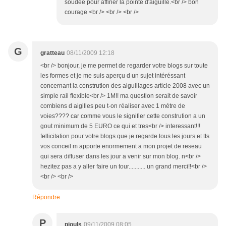
soudée pour affiner la pointe d'aiguille.<br /> bon
courage <br /> <br /> <br />
G
gratteau
08/11/2009 12:18
<br /> bonjour, je me permet de regarder votre blogs sur toute
les formes et je me suis aperçu d un sujet intéréssant
concernant la constrution des aiguillages article 2008 avec un
simple rail flexible<br /> 1M!! ma question serait de savoir
combiens d aigilles peu t-on réaliser avec 1 métre de
voies???? car comme vous le signifier cette constrution a un
gout minimum de 5 EURO ce qui et tres<br /> interessant!!!
fellicitation pour votre blogs que je regarde tous les jours et tts
vos conceil m apporte enormement a mon projet de reseau
qui sera diffuser dans les jour a venir sur mon blog. n<br />
hezitez pas a y aller faire un tour........... un grand merci!!<br />
<br /> <br />
Répondre
P
piouls
09/11/2009 08:05