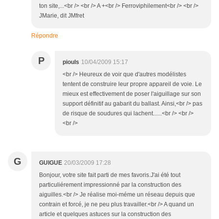
ton site,...<br /> <br /> A +<br /> Ferroviphilement<br /> <br />
JMarie, dit JMfret
Répondre
P
piouls
10/04/2009 15:17
<br /> Heureux de voir que d'autres modélistes
tentent de construire leur propre appareil de voie. Le
mieux est effectivement de poser l'aiguillage sur son
support définitif au gabarit du ballast. Ainsi,<br /> pas
de risque de soudures qui lachent......<br /> <br />
<br />
G
GUIGUE
20/03/2009 17:28
Bonjour, votre site fait parti de mes favoris.J'ai été tout
particuliérement impressionné par la construction des
aiguilles.<br /> Je réalise moi-méme un réseau depuis que
contrain et forcé, je ne peu plus travailler.<br /> A quand un
article et quelques astuces sur la construction des