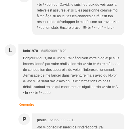
<br /> bonjour David, je suis heureux de voir que la
relève est assurée, et si tu es passionné comme moi
à ton âge, tu as toutes les chances de réussir ton
réseau et de développer le modélisme au travers<br
/> de ton club. Encore bravo!!!!!!<br /> <br /> <br />
L
ludo1970
16/05/2009 18:21
Bonjour Piouls,<br /> <br /> J'ai découvert votre blog et je suis
impressionné par votre réalisation.<br /> <br /> Votre méthode
de conception des appareils de voie m'intéresse fortement.
J'envisage de me lancer dans l'aventure mais avec du N.<br
/> <br /> Je serai ravi d'avoir plus d'informations voir des
détails surtout en ce qui concerne les aiguilles.<br /> <br /> A+
<br /> <br /> Ludo
Répondre
P
piouls
16/05/2009 22:11
<br /> bonsoir et merci de l'intérêt porté. j'ai