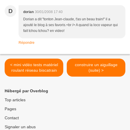
D
dorian
30/01/2008 17:40
Dorian a dit "tonton Jean-claude, t'as un beau train!" il a
ajouté le blog à ses favoris.<br /> A quand la loco vapeur qui
fait tchou tchou? en video!
Répondre
< mini vidéo tests matériel
construire un aiguillage
roulant réseau biscatrain
(suite) >
Hébergé par Overblog
Top articles
Pages
Contact
Signaler un abus