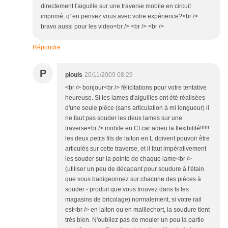
directement l'aiguille sur une traverse mobile en circuit
imprimé, q' en pensez vous avec votre expérience?<br />
bravo aussi pour les video<br /> <br /> <br />
Répondre
P
piouls
20/11/2009 08:29
<br /> bonjour<br /> félicitations pour votre tentative
heureuse. Si les lames d'aiguilles ont été réalisées
d'une seule pièce (sans articulation à mi longueur) il
ne faut pas souder les deux lames sur une
traverse<br /> mobile en CI car adieu la flexibilité!!!!!!
les deux petits fils de laiton en L doivent pouvoir être
articulés sur cette traverse, et il faut impérativement
les souder sur la pointe de chaque lame<br />
(utiliser un peu de décapant pour soudure à l'étain
que vous badigeonnez sur chacune des pièces à
souder - produit que vous trouvez dans ts les
magasins de bricolage) normalement, si votre rail
est<br /> en laiton ou en maillechort, la soudure tient
très bien. N'oubliez pas de meuler un peu la partie