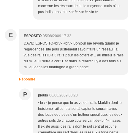
réseau et de la taille de celui-ci. Le pont tournant
concerne les réseaux de taille moyenne, mais n'est
pas indispensable.<br /> <br /> <br />
E
ESPOSITO
05/08/2009 17:32
DAVID ESPOSITO<br /> <br /> Bonjour me revoila quand je
regarder des site pour justememt savoir faire un reseau j ai
vue des rails HO a 3 rails 2 sur les coters et 1 au milieu le rails
du milieu il serre a coi? Car dans la realiter il y a des rails au
milieu dans les montagne a grand pante
Répondre
P
piouls
06/08/2009 08:23
<br /> je pense que tu as vu des rails Marklin dont le
troisième rail central sert à capter le courant avec
des locos équipées d'un frotteur spécifique. les deux
autres rails de chaque côté servant de<br /> masse.
Il existe aussi des rails dont le rail central est une
crémaillère qui sert dans les réseaux à forte pente