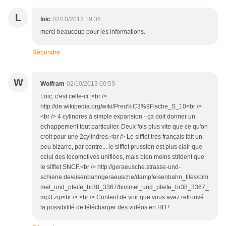
L
loic
02/10/2013 19:36
merci beaucoup pour les informations.
Répondre
W
Wolfram
02/10/2013 00:59
Loic, c'est celle-ci :<br />
http://de.wikipedia.org/wiki/Preu%C3%9Fische_S_10<br />
<br /> 4 cylindres à simple expansion - ça doit donner un
échappement tout particulier. Deux fois plus vite que ce qu'on
croit pour une 2cylindres.<br /> Le sifflet très français fait un
peu bizarre, par contre... le sifflet prussien est plus clair que
celui des locomotives unifiées, mais bien moins strident que
le sifflet SNCF.<br /> http://geraeusche.strasse-und-
schiene.de/eisenbahngeraeusche/dampfeisenbahn_files/bim
mel_und_pfeife_br38_3367/bimmel_und_pfeife_br38_3367_
mp3.zip<br /> <br /> Content de voir que vous avez retrouvé
la possibilité de télécharger des vidéos en HD !