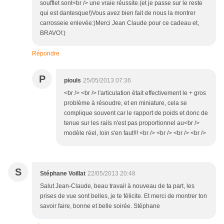
soufflet sont<br /> une vraie réussite.(et je passe sur le reste
qui est dantesque!)Vous avez bien fait de nous la montrer
carrosseie enlevée:)Merci Jean Claude pour ce cadeau et,
BRAVO!:)
Répondre
P
piouls
25/05/2013 07:36
<br /> <br /> l'articulation était effectivement le + gros
problème à résoudre, et en miniature, cela se
complique souvent car le rapport de poids et donc de
tenue sur les rails n'est pas proportionnel au<br />
modèle réel, loin s'en faut!!! <br /> <br /> <br /> <br />
S
Stéphane Voillat
22/05/2013 20:48
Salut Jean-Claude, beau travail à nouveau de ta part, les
prises de vue sont belles, je te félicite. Et merci de montrer ton
savoir faire, bonne et belle soirée. Stéphane