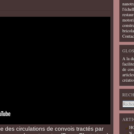
nanotra
l'échel
restaur
motoris
constru
bricola
Contac
GLOS
A la d
facilit
de cons
article
créati
REC
ARTI
HO
e des circulations de convois tractés par
N 