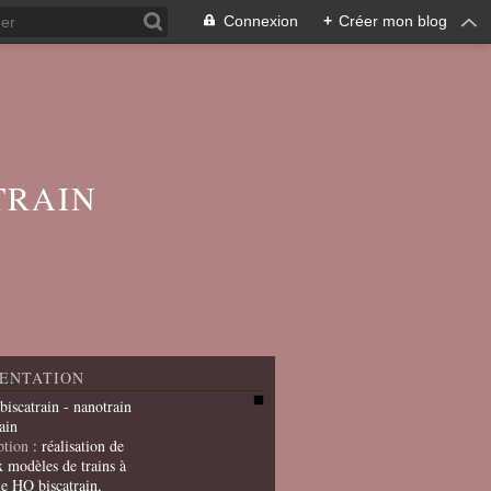
Connexion
+
Créer mon blog
TRAIN
ENTATION
 biscatrain - nanotrain
ain
ption
: réalisation de
x modèles de trains à
le HO biscatrain,