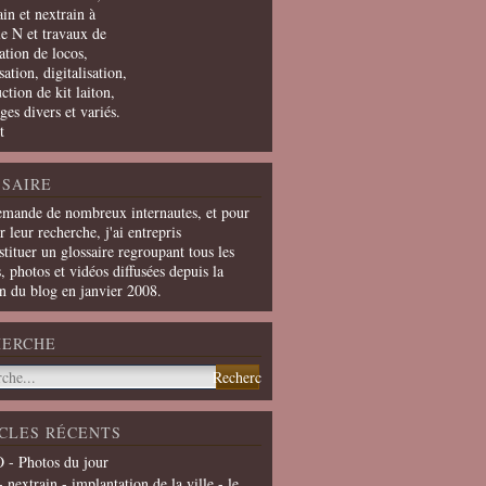
in et nextrain à
le N et travaux de
ation de locos,
ation, digitalisation,
ction de kit laiton,
ges divers et variés.
t
SAIRE
emande de nombreux internautes, et pour
er leur recherche, j'ai entrepris
tituer un glossaire regroupant tous les
s, photos et vidéos diffusées depuis la
on du blog en janvier 2008.
HERCHE
CLES RÉCENTS
 - Photos du jour
- nextrain - implantation de la ville - le