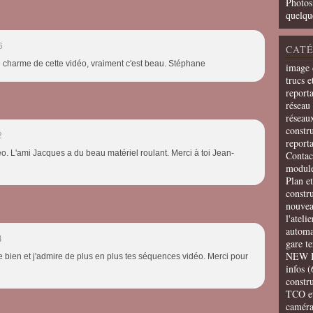
Photos
quelqu
6
CATÉ
e charme de cette vidéo, vraiment c'est beau. Stéphane
image 
trucs e
report
réseau 
réseau
constru
2
report
o. L'ami Jacques a du beau matériel roulant. Merci à toi Jean-
Contac
modul
Plan e
constr
nouvea
l'ateli
automa
4
gare t
NEW 
e bien et j'admire de plus en plus tes séquences vidéo. Merci pour
infos
(
constru
TCO e
camér