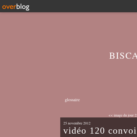
BISC
glossaire
<< image du jour 2
25 novembre 2012
vidéo 120 convoi