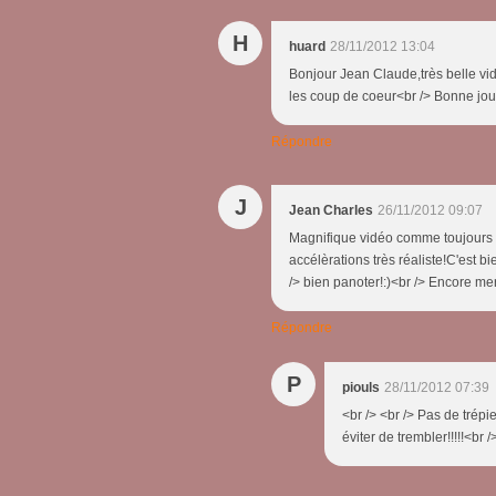
H
huard
28/11/2012 13:04
Bonjour Jean Claude,très belle vid
les coup de coeur<br /> Bonne jour
Répondre
J
Jean Charles
26/11/2012 09:07
Magnifique vidéo comme toujours e
accélèrations très réaliste!C'est bi
/> bien panoter!:)<br /> Encore m
Répondre
P
piouls
28/11/2012 07:39
<br /> <br /> Pas de trépi
éviter de trembler!!!!!<br /