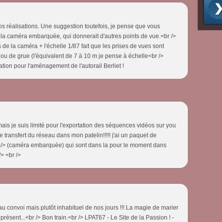
vos réalisations. Une suggestion toutefois, je pense que vous
 la caméra embarquée, qui donnerait d'autres points de vue.<br />
s de la caméra + l'échelle 1/87 fait que les prises de vues sont
 ou de grue (l'équivalent de 7 à 10 m je pense à échelle<br />
ation pour l'aménagement de l'autorail Berliet !
 mais je suis limité pour l'exportation des séquences vidéos sur you
e de transfert du réseau dans mon patelin!!!!! j'ai un paquet de
 /> (caméra embarquée) qui sont dans la pour le moment dans
/> <br />
 convoi mais plutôt inhabituel de nos jours !!! La magie de marier
 présent...<br /> Bon train.<br /> LPAT67 - Le Site de la Passion ! -