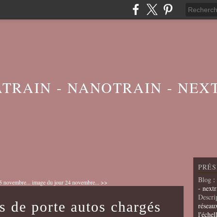
ATRAIN - NANOTRAIN - NEX
PRÉS
Blog
:
5 novembre...
image du jour 24 novembre... >>
- nextr
Descri
s de porte autos chargés
réseau
l'échel