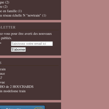
que
(2)
re
(2)
e en famille
(1)
u réseau échelle N "newtrain"
(1)
SLETTER
z-vous pour être averti des nouveaux
s publiés.
S
train
ance
67
evue
u HO de 2 HOUCHARDS
in modelisme train