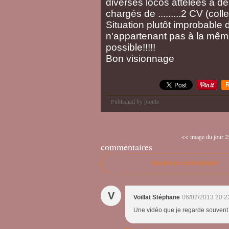
diverses locos attelées à d
chargés de .........2 CV (co
Situation plutôt improbable d
n'appartenant pas à la même 
possible!!!!!
Bon visionnage
R
Published by piouls
<< image du jour 2
commentaires
Ajouter un commentaire
V
Voillat Stéphane
06/02/2013 20:2
Une vidéo que je regarde souvent 