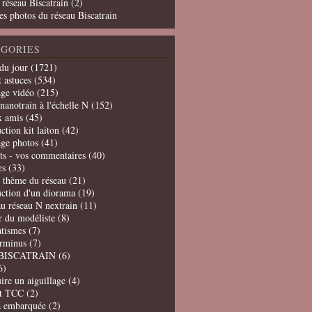
 réseau Biscatrain (2)
es photos du réseau Biscatrain
GORIES
du jour
(1721)
t astuces
(534)
age vidéo
(215)
nanotrain à l'échelle N
(152)
x amis
(45)
ction kit laiton
(42)
age photos
(41)
ts - vos commentaires
(40)
es
(33)
t thème du réseau
(21)
uction d'un diorama
(19)
u réseau N nextrain
(11)
er du modéliste
(8)
tismes
(7)
erminus
(7)
BISCATRAIN
(6)
6)
ire un aiguillage
(4)
t TCC
(2)
a embarquée
(2)