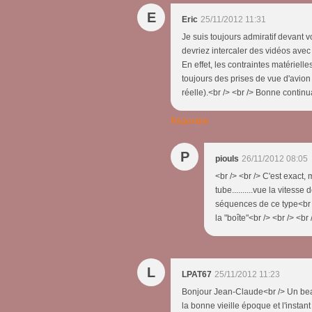
E
Eric
25/11/2012 11:31
Je suis toujours admiratif devant 
devriez intercaler des vidéos avec
En effet, les contraintes matérielle
toujours des prises de vue d'avion
réelle).<br /> <br /> Bonne continu
Répondre
P
piouls
26/11/2012 08:05
<br /> <br /> C'est exact,
tube..........vue la vitess
séquences de ce type<br
la "boîte"<br /> <br /> <br 
L
LPAT67
25/11/2012 11:23
Bonjour Jean-Claude<br /> Un beau
la bonne vieille époque et l'instant