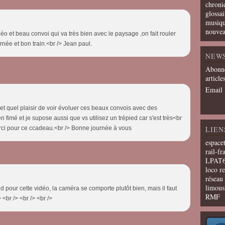
chroni
glossai
musiqu
nouvea
éo et beau convoi qui va très bien avec le paysage ,on fait rouler
née et bon train.<br /> Jean paul.
NEW
Abonne
article
Email
t quel plaisir de voir évoluer ces beaux convois avec des
en fimé et je supose aussi que vs utilisez un trépied car s'est très<br
erci pour ce ccadeau.<br /> Bonne journée à vous
LIEN
espace
rail-fr
LPAT
loco r
résea
limous
ed pour cette vidéo, la caméra se comporte plutôt bien, mais il faut
RMF
> <br /> <br /> <br />