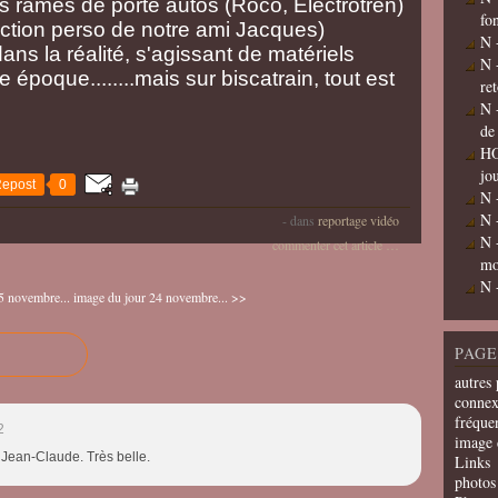
es rames de porte autos (Roco, Electrotren)
fo
llection perso de notre ami Jacques)
N 
ans la réalité, s'agissant de matériels
N 
époque........mais sur biscatrain, tout est
re
N 
de
HO
jo
epost
0
N 
N 
-
dans
reportage vidéo
N 
commenter cet article
…
mo
N 
5 novembre...
image du jour 24 novembre... >>
PAGE
autres 
connex
fréquen
2
image 
Jean-Claude. Très belle.
Links
photos 