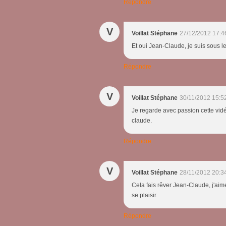
Répondre
V
Voillat Stéphane
27/12/2012 17:4
Et oui Jean-Claude, je suis sous l
Répondre
V
Voillat Stéphane
30/11/2012 15:5
Je regarde avec passion cette vidé
claude.
Répondre
V
Voillat Stéphane
28/11/2012 20:3
Cela fais rêver Jean-Claude, j'aim
se plaisir.
Répondre