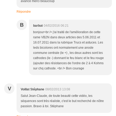
avance merci beaucoup
Répondre
B
barbut
04/02/2016 06:21
bonjour<br /> j'ai traité de l'amélioration de cette
rame VB2N dans deux articles des 5.06.2011 et
16.07.2011 dans la rubrique Trucs et astuces. Les
leds bicolores ont normalement une anode
commune centrale (le +) , les deux autres sont les
cathodes (le -) donnant le feu blanc et le feu rouge
(ajouter des résistances de l'ordre de 2 à 4 Kohms
sur chq cathode. <br /> Bon courage
V
Voillat Stéphane
08/02/2013 13:08
Salut Jean-Claude, de toute beauté cette vidéo, les
séquences sont très réaliste, c'est le but recherché de nôtre
passion. Bravo à toi. Stéphane