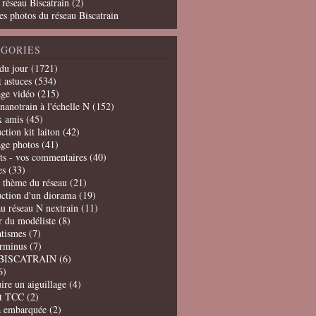
 réseau Biscatrain (2)
es photos du réseau Biscatrain
GORIES
du jour
(1721)
t astuces
(534)
age vidéo
(215)
nanotrain à l'échelle N
(152)
x amis
(45)
ction kit laiton
(42)
age photos
(41)
ts - vos commentaires
(40)
es
(33)
t thème du réseau
(21)
uction d'un diorama
(19)
u réseau N nextrain
(11)
er du modéliste
(8)
tismes
(7)
erminus
(7)
BISCATRAIN
(6)
6)
ire un aiguillage
(4)
t TCC
(2)
a embarquée
(2)