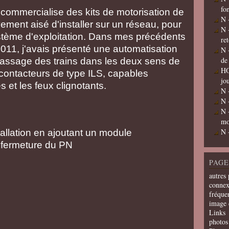
fo
commercialise des kits de motorisation de
N 
vement aisé d'installer sur un réseau, pour
N 
stème d'exploitation. Dans mes précédents
re
2011, j'avais présenté une automatisation
N 
de
passage des trains dans les deux sens de
HO
contacteurs de type ILS, capables
jo
s et les feux clignotants.
N 
N 
N 
mo
N 
stallation en ajoutant un module
 fermeture du PN
PAGE
autres 
connex
fréquen
image 
Links
photos 