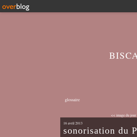
BISC
glossaire
<< image du jour 
16 avril 2013
sonorisation du P