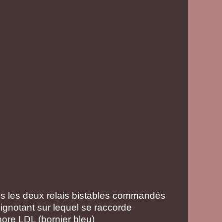
ns les deux relais bistables commandés
clignotant sur lequel se raccorde
nore LDL (bornier bleu)