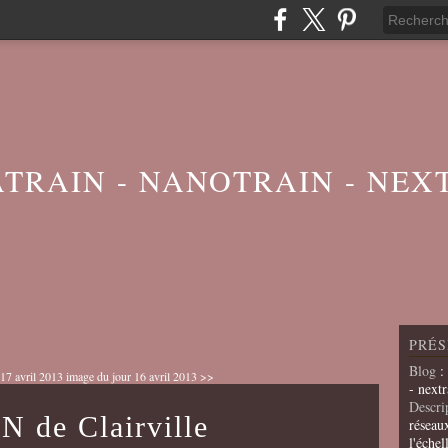
ATRAIN - NANOTRAIN - NEX
PRÉS
Blog
:
17 avril 2013
image du jour 16 avril 2013 >>
- nextr
Descri
N de Clairville
réseau
l'échel