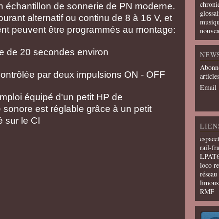
chroni
un échantillon de sonnerie de PN moderne.
glossai
ourant alternatif ou continu de 8 à 16 V, et
musiqu
nt peuvent être programmés au montage:
nouvea
e de 20 secondes environ
NEW
Abonne
contrôlée par deux impulsions ON - OFF
article
Email
'emploi équipé d'un petit HP de
 sonore est réglable grâce à un petit
 sur le CI
LIEN
espace
rail-fr
LPAT
loco r
résea
limous
RMF