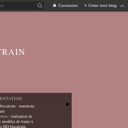
Connexion
+
Créer mon blog
TRAIN
ENTATION
 biscatrain - nanotrain
ain
ption
: réalisation de
x modèles de trains à
le HO biscatrain,