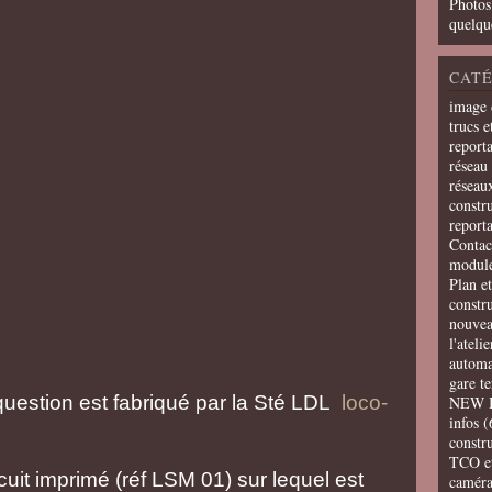
Photos
quelqu
CATÉ
image 
trucs e
report
réseau 
réseau
constru
report
Contac
modul
Plan e
constr
nouvea
l'ateli
automa
gare t
uestion est fabriqué par la Sté LDL
loco-
NEW 
infos
(
constru
TCO e
ircuit imprimé (réf LSM 01) sur lequel est
camér