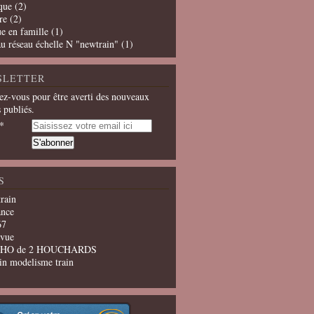
que
(2)
re
(2)
e en famille
(1)
u réseau échelle N "newtrain"
(1)
SLETTER
z-vous pour être averti des nouveaux
s publiés.
S
train
ance
67
evue
u HO de 2 HOUCHARDS
in modelisme train