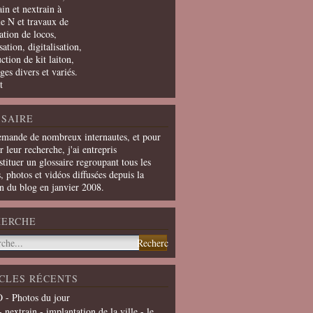
in et nextrain à
le N et travaux de
ation de locos,
ation, digitalisation,
ction de kit laiton,
ges divers et variés.
t
SAIRE
emande de nombreux internautes, et pour
er leur recherche, j'ai entrepris
tituer un glossaire regroupant tous les
s, photos et vidéos diffusées depuis la
on du blog en janvier 2008.
HERCHE
CLES RÉCENTS
 - Photos du jour
- nextrain - implantation de la ville - le