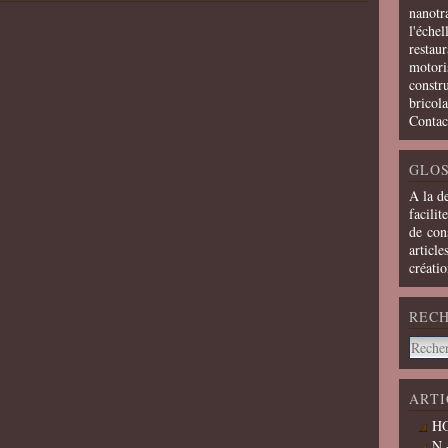
nanotra
l'échel
restaur
motoris
constru
bricola
Contac
GLOS
A la d
facilit
de cons
article
créati
REC
ARTI
HO
N 