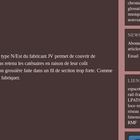
chroni
glossai
musiqu
nouvea
NEW
Abonne
article
Email
type N/Est du fabricant JV permet de couvrir de
s retenu les caténaires en raison de leur coût
on grossière faite dans un fil de section trop forte. Comme
 fabriquer.
LIEN
espace
rail-fr
LPAT
loco r
résea
limous
RMF