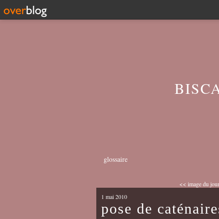
BISC
glossaire
<< image du jou
1 mai 2010
pose de caténaire