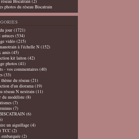
 réseau Biscatrain (2)
es photos du réseau Biscatrain
GORIES
du jour
(1721)
t astuces
(534)
age vidéo
(215)
nanotrain à l'échelle N
(152)
x amis
(45)
ction kit laiton
(42)
age photos
(41)
ts - vos commentaires
(40)
es
(33)
t thème du réseau
(21)
uction d'un diorama
(19)
u réseau N nextrain
(11)
er du modéliste
(8)
tismes
(7)
erminus
(7)
BISCATRAIN
(6)
6)
ire un aiguillage
(4)
t TCC
(2)
a embarquée
(2)