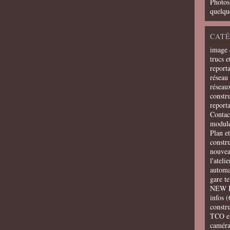
Photos
quelqu
CATÉ
image 
trucs e
report
réseau 
réseau
constru
report
Contac
modul
Plan e
constr
nouvea
l'ateli
automa
gare t
NEW 
infos
(
constru
TCO e
camér