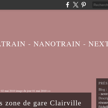
ATRAIN - NANOTRAIN - NEX
PRÉS
Blog
:
r 02 mai 2010
image du jour 01 mai 2010 >>
- nextr
Descri
s zone de gare Clairville
réseau
l'échel