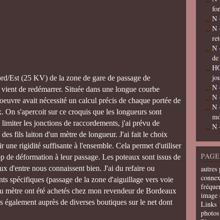
fo
N 
N 
re
N 
de
HO
jo
Nord/Est (25 KV) de la zone de gare de passage de
N 
, vient de redémarrer. Située dans une longue courbe
N 
oeuvre avait nécessité un calcul précis de chaque portée de
N 
x. On s'apercoit sur ce croquis que les longueurs sont
mo
 limiter les jonctions de raccordements, j'ai prévu de
N 
 des fils laiton d'un mètre de longueur. J'ai fait le choix
une rigidité suffisante à l'ensemble. Cela permet d'utiliser
PAGE
op de déformation à leur passage. Les poteaux sont issus de
 d'entre nous connaissent bien. J'ai du refaire ou
autres 
connex
s spécifiques (passage de la zone d'aiguillage vers voie
fréquen
s au mètre ont été achetés chez mon revendeur de Bordeaux
image 
s également auprès de diverses boutiques sur le net dont
Links
photos 