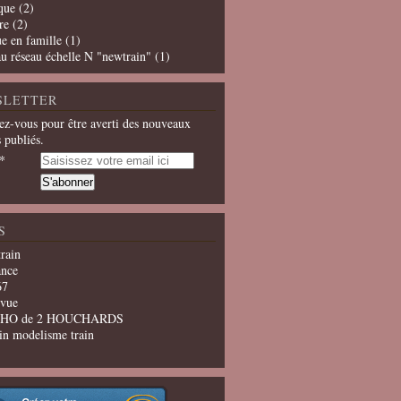
que
(2)
re
(2)
e en famille
(1)
u réseau échelle N "newtrain"
(1)
SLETTER
z-vous pour être averti des nouveaux
s publiés.
S
train
ance
67
evue
u HO de 2 HOUCHARDS
in modelisme train