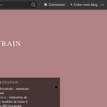
Connexion
+
Créer mon blog
TRAIN
ENTATION
 biscatrain - nanotrain
ain
ption
: réalisation de
x modèles de trains à
le HO biscatrain,