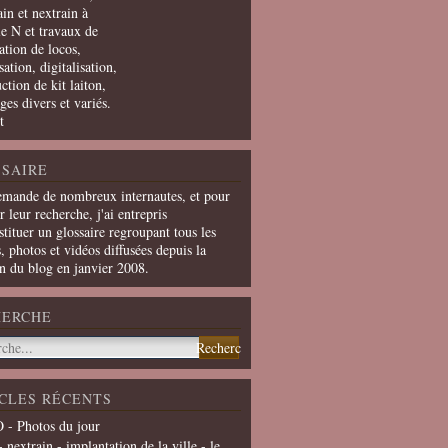
in et nextrain à
le N et travaux de
ation de locos,
ation, digitalisation,
ction de kit laiton,
ges divers et variés.
t
SAIRE
emande de nombreux internautes, et pour
er leur recherche, j'ai entrepris
tituer un glossaire regroupant tous les
s, photos et vidéos diffusées depuis la
on du blog en janvier 2008.
HERCHE
CLES RÉCENTS
 - Photos du jour
- nextrain - implantation de la ville - le