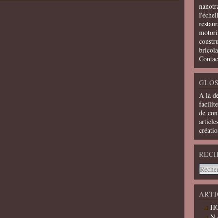
nanotra
l'échel
restaur
motoris
constru
bricola
Contac
GLOS
A la d
facilit
de cons
article
créati
REC
ARTI
HO
N 