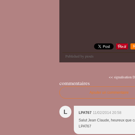
R
Published by piouls
<< signalisation
commentaires
Ajouter un commentaire
L
LPAT67
11/02/2014 20:58
Salut Jean Claude, heureux que ca te 
LPAT67