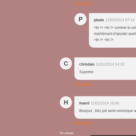
Répondre
P
piouls
12/02/2014 07:14
<br /> <br /> comme tu voi
maintenant d'ajouter quel
<br /> <br />
C
christian
11/02/2014 14:33
Superbe
Répondre
H
huard
11/02/2014 10:06
Bonjour , très joli semi-remorque
Répondre
biscatrain