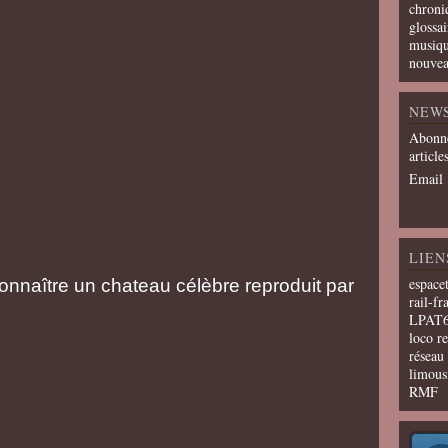
chroni
glossai
musiqu
nouvea
NEW
Abonne
article
Email
LIEN
espace
econnaître un chateau célèbre reproduit par
rail-fr
LPAT
loco r
résea
limous
RMF