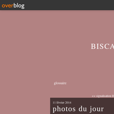
BISC
glossaire
<< signalisation
11 février 2014
photos du jour