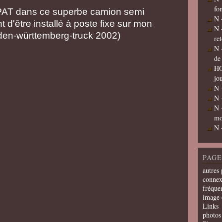
fo
 LPAT dans ce superbe camion semi
N 
d'être installé à poste fixe sur mon
N 
den-württemberg-truck 2002)
re
N 
de
HO
jo
N 
N 
N 
mo
N 
PAGE
autres 
connex
fréquen
image 
Links
photos 