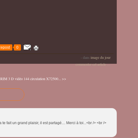
epost
0
-
dans
image du jour
commenter cet article
…
 DRIM 3 D
vidéo 144 circulation X72500... >>
fait un grand plaisir, il est partagé.... Merci à toi...<br /> <br />