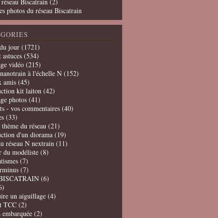
 réseau Biscatrain (2)
es photos du réseau Biscatrain
GORIES
du jour
(1721)
t astuces
(534)
age vidéo
(215)
nanotrain à l'échelle N
(152)
x amis
(45)
ction kit laiton
(42)
age photos
(41)
ts - vos commentaires
(40)
es
(33)
t thème du réseau
(21)
uction d'un diorama
(19)
u réseau N nextrain
(11)
er du modéliste
(8)
tismes
(7)
erminus
(7)
BISCATRAIN
(6)
6)
ire un aiguillage
(4)
t TCC
(2)
a embarquée
(2)