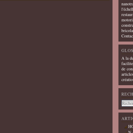
nanotra
l'échel
restaur
motoris
constru
bricola
Contac
GLOS
A la d
facilit
de cons
article
créati
REC
ARTI
HO
N 