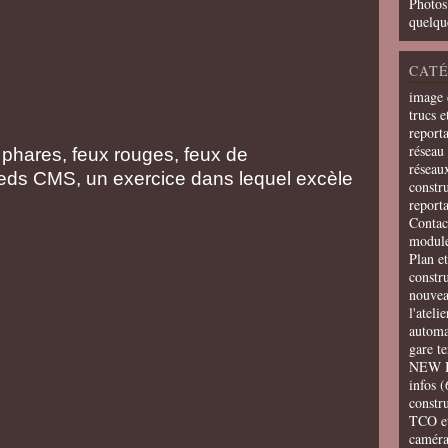
Photos
quelqu
CATÉ
image 
trucs e
report
réseau 
 phares, feux rouges, feux de
réseau
 leds CMS, un exercice dans lequel excèle
constru
report
Contac
modul
Plan e
constr
nouvea
l'ateli
automa
gare t
NEW 
infos
(
constru
TCO e
camér