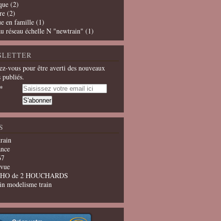
que
(2)
re
(2)
e en famille
(1)
u réseau échelle N "newtrain"
(1)
SLETTER
z-vous pour être averti des nouveaux
s publiés.
S
train
ance
67
evue
u HO de 2 HOUCHARDS
in modelisme train