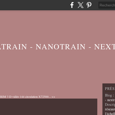
ATRAIN - NANOTRAIN - NEX
PRÉS
Blog
:
 DRIM 3 D
vidéo 144 circulation X72500... >>
- nextr
Descri
réseau
l'échel