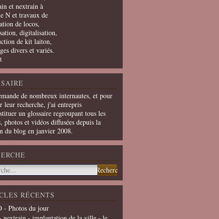
in et nextrain à
le N et travaux de
ation de locos,
ation, digitalisation,
ction de kit laiton,
ges divers et variés.
t
SAIRE
emande de nombreux internautes, et pour
er leur recherche, j'ai entrepris
tituer un glossaire regroupant tous les
s, photos et vidéos diffusées depuis la
on du blog en janvier 2008.
HERCHE
CLES RÉCENTS
 - Photos du jour
- nextrain - implantation de la ville - le