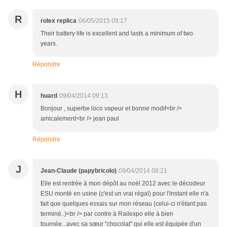
R
rolex replica
06/05/2015 09:17
Their battery life is excellent and lasts a minimum of two
years.
Répondre
H
huard
09/04/2014 09:13
Bonjour , superbe loco vapeur et bonne modif<br />
amicalement<br /> jean paul
Répondre
J
Jean-Claude (papybricolo)
09/04/2014 08:21
Elle est rentrée à mon dépôt au noël 2012 avec le décodeur
ESU monté en usine (c'est un vrai régal) pour l'instant elle n'a
fait que quelques essais sur mon réseau (celui-ci n'étant pas
terminé..)<br /> par contre à Railexpo elle à bien
tournée...avec sa sœur "chocolat" qui elle est équipée d'un