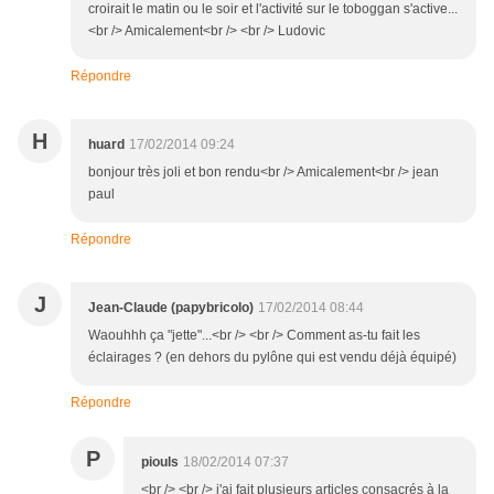
croirait le matin ou le soir et l'activité sur le toboggan s'active...
<br /> Amicalement<br /> <br /> Ludovic
Répondre
H
huard
17/02/2014 09:24
bonjour très joli et bon rendu<br /> Amicalement<br /> jean
paul
Répondre
J
Jean-Claude (papybricolo)
17/02/2014 08:44
Waouhhh ça "jette"...<br /> <br /> Comment as-tu fait les
éclairages ? (en dehors du pylône qui est vendu déjà équipé)
Répondre
P
piouls
18/02/2014 07:37
<br /> <br /> j'ai fait plusieurs articles consacrés à la