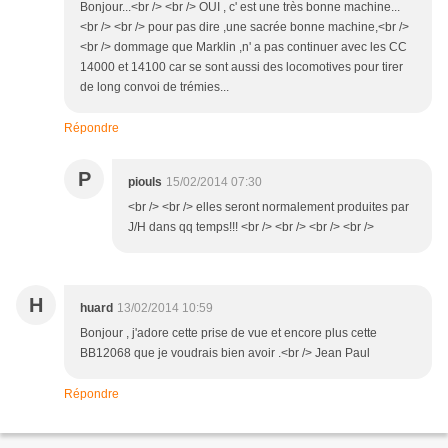
Bonjour...<br /> <br /> OUI , c' est une très bonne machine...
<br /> <br /> pour pas dire ,une sacrée bonne machine,<br />
<br /> dommage que Marklin ,n' a pas continuer avec les CC
14000 et 14100 car se sont aussi des locomotives pour tirer
de long convoi de trémies...
Répondre
P
piouls
15/02/2014 07:30
<br /> <br /> elles seront normalement produites par
J/H dans qq temps!!! <br /> <br /> <br /> <br />
H
huard
13/02/2014 10:59
Bonjour , j'adore cette prise de vue et encore plus cette
BB12068 que je voudrais bien avoir .<br /> Jean Paul
Répondre