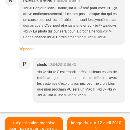
R
ROMILLY-TRAINS
11/04/2010 09:11
<br /> Bonjour Jean-Claude,<br /> Désolé pour votre PC, ça
arrive malheureusement, si ce n'es pas le disque dur qui est
en cause, tout est récupérable, quel sont les symptômes au
démarrage ? C'est peut être juste une erreur<br /> windows.
<br /> La photo du jour sera pour la prochaine fois.<br />
Bonne chance<br /> Cordialement<br /> <br /> <br />
Répondre
P
piouls
12/04/2010 06:43
<br /> <br /> C'est reparti après plusieurs essais de
redémarrage.........beaucoup trop de déboires avec
les systèmes d'exploitation microsoft, je crois bien
que mon prochain PC sera un Mac !!!!!<br /> <br />
<br /> <br /> <br /> <br /> <br />
< digitalisation machine
image du jour 12 avril 2010
Kibri (pose et entretien des
>