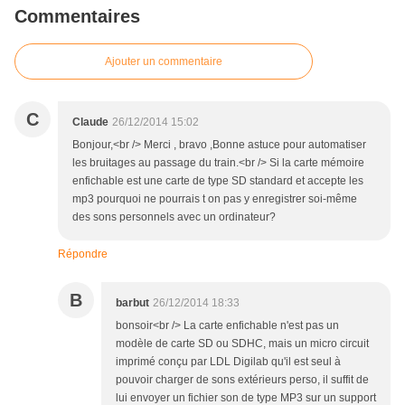
Commentaires
Ajouter un commentaire
C
Claude
26/12/2014 15:02
Bonjour,<br /> Merci , bravo ,Bonne astuce pour automatiser
les bruitages au passage du train.<br /> Si la carte mémoire
enfichable est une carte de type SD standard et accepte les
mp3 pourquoi ne pourrais t on pas y enregistrer soi-même
des sons personnels avec un ordinateur?
Répondre
B
barbut
26/12/2014 18:33
bonsoir<br /> La carte enfichable n'est pas un
modèle de carte SD ou SDHC, mais un micro circuit
imprimé conçu par LDL Digilab qu'il est seul à
pouvoir charger de sons extérieurs perso, il suffit de
lui envoyer un fichier son de type MP3 sur un support