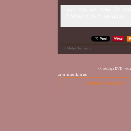
vue sur un coin de mon
bâtiment de la Sernam.
R
Published by piouls
<< sondage DVD: votre a
commentaires
Ajouter un commentaire