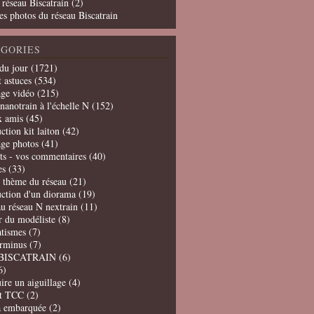
 réseau Biscatrain (2)
es photos du réseau Biscatrain
GORIES
du jour
(1721)
t astuces
(534)
age vidéo
(215)
nanotrain à l'échelle N
(152)
x amis
(45)
ction kit laiton
(42)
age photos
(41)
ts - vos commentaires
(40)
es
(33)
t thème du réseau
(21)
uction d'un diorama
(19)
u réseau N nextrain
(11)
er du modéliste
(8)
tismes
(7)
erminus
(7)
BISCATRAIN
(6)
6)
ire un aiguillage
(4)
t TCC
(2)
a embarquée
(2)