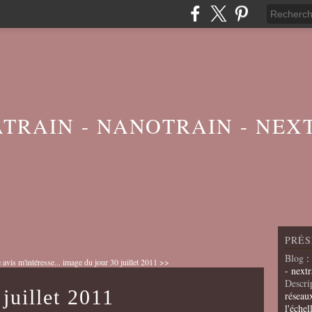
ATRAIN - NANOTRAIN - NEX
PRÉS
Blog
:
vis m'intéresse...
image du jour 30 juillet 2011 >>
- nextr
Descri
juillet 2011
réseau
l'échel