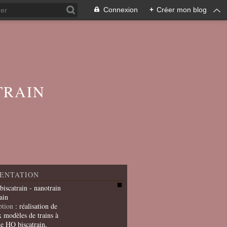
Connexion
+
Créer mon blog
TRAIN
ENTATION
 biscatrain - nanotrain
ain
ption
: réalisation de
x modèles de trains à
le HO biscatrain,