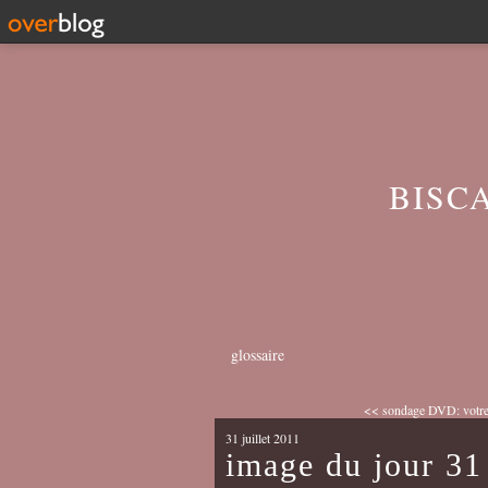
BISC
glossaire
<< sondage DVD: votre a
31 juillet 2011
image du jour 31 