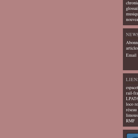
chroni
glossai
musiqu
nouvea
NEW
Abonne
article
Email
LIEN
espace
rail-fr
LPAT
loco r
résea
limous
RMF