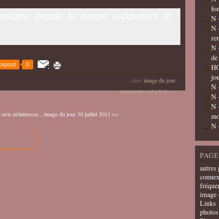
fo
tagne depuis la trappe supportant le
N 
N 
re
N 
de
epost
0
HO
jo
-
dans
image du jour
N 
commenter cet article
…
N 
N 
vis m'intéresse...
image du jour 30 juillet 2011 >>
mo
N 
PAGE
autres 
connex
fréquen
image 
Links
photos 