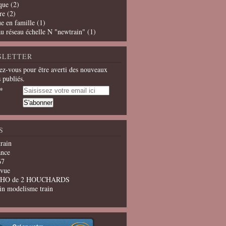
que
(2)
re
(2)
e en famille
(1)
u réseau échelle N "newtrain"
(1)
SLETTER
z-vous pour être averti des nouveaux
s publiés.
S
train
ance
67
evue
u HO de 2 HOUCHARDS
in modelisme train