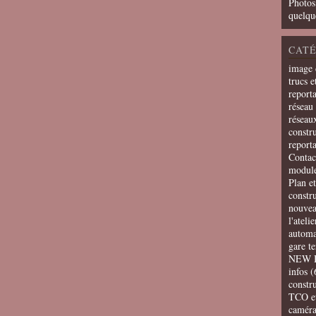
Photos
quelqu
CATÉ
image 
trucs e
report
réseau 
réseau
constru
report
Contac
modul
Plan e
constr
nouvea
l'ateli
automa
gare t
NEW 
infos
(
constru
TCO e
camér