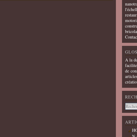
nanotra
l'échel
restaur
motoris
constru
bricola
Contac
GLOS
A la d
facilit
de cons
article
créati
REC
ARTI
HO
N 