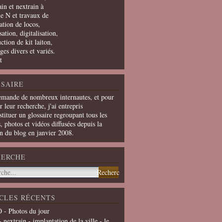
in et nextrain à
le N et travaux de
ation de locos,
ation, digitalisation,
ction de kit laiton,
ges divers et variés.
t
SAIRE
emande de nombreux internautes, et pour
er leur recherche, j'ai entrepris
tituer un glossaire regroupant tous les
s, photos et vidéos diffusées depuis la
on du blog en janvier 2008.
HERCHE
CLES RÉCENTS
 - Photos du jour
- nextrain - implantation de la ville - le