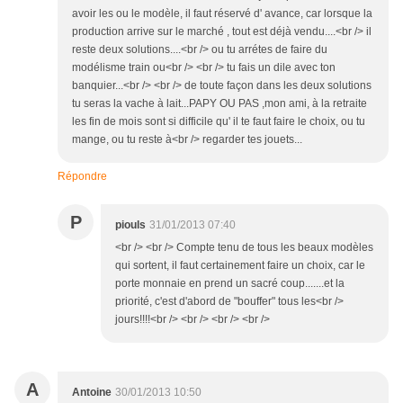
avoir les ou le modèle, il faut réservé d' avance, car lorsque la
production arrive sur le marché , tout est déjà vendu....<br /> il
reste deux solutions....<br /> ou tu arrétes de faire du
modélisme train ou<br /> <br /> tu fais un dile avec ton
banquier...<br /> <br /> de toute façon dans les deux solutions
tu seras la vache à lait...PAPY OU PAS ,mon ami, à la retraite
les fin de mois sont si difficile qu' il te faut faire le choix, ou tu
mange, ou tu reste à<br /> regarder tes jouets...
Répondre
P
piouls
31/01/2013 07:40
<br /> <br /> Compte tenu de tous les beaux modèles
qui sortent, il faut certainement faire un choix, car le
porte monnaie en prend un sacré coup.......et la
priorité, c'est d'abord de "bouffer" tous les<br />
jours!!!!<br /> <br /> <br /> <br />
A
Antoine
30/01/2013 10:50