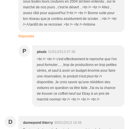
sous toutes leurs coutures en 2004 )et bien entendu , sur le
marché de nos jours , c'est le désert ...<br /> <br /> Allez ,
assez râlé pour aujourd'hui !!<br /> <br /> Bonne suite pour
ton réseau que je continu assidument de scruter ...<br /> <br
/> A tantôt de se recroiser .<br /> <br /> Antoine
Répondre
P
piouls
31/01/2013 07:36
<br /> <br /> c'est effectivement le reproche que l'on
peut formuler.......trop de productions en trop petites
séries, et sauf à avoir un budget énorme pour faire
une réservation, le produit n'est plus<br />
disponible. Je crois savoir qu'une réédition des
voitures en question va être faite. J'ai eu la chance
de trouver ce coffret neuf sur Ebay à un prix de
marché normal.<br /> <br /> <br /> <br />
D
dannepond thierry
30/01/2013 10:46