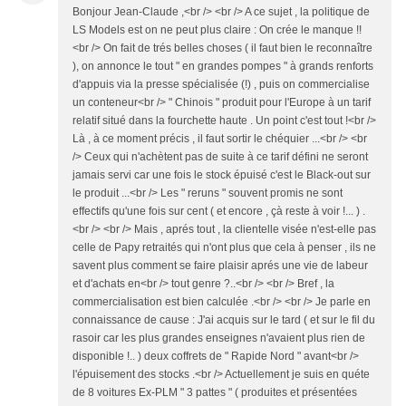
Bonjour Jean-Claude ,<br /> <br /> A ce sujet , la politique de
LS Models est on ne peut plus claire : On crée le manque !!
<br /> On fait de trés belles choses ( il faut bien le reconnaître
), on annonce le tout " en grandes pompes " à grands renforts
d'appuis via la presse spécialisée (!) , puis on commercialise
un conteneur<br /> " Chinois " produit pour l'Europe à un tarif
relatif situé dans la fourchette haute . Un point c'est tout !<br />
Là , à ce moment précis , il faut sortir le chéquier ...<br /> <br
/> Ceux qui n'achètent pas de suite à ce tarif défini ne seront
jamais servi car une fois le stock épuisé c'est le Black-out sur
le produit ...<br /> Les " reruns " souvent promis ne sont
effectifs qu'une fois sur cent ( et encore , çà reste à voir !... ) .
<br /> <br /> Mais , aprés tout , la clientelle visée n'est-elle pas
celle de Papy retraités qui n'ont plus que cela à penser , ils ne
savent plus comment se faire plaisir aprés une vie de labeur
et d'achats en<br /> tout genre ?..<br /> <br /> Bref , la
commercialisation est bien calculée .<br /> <br /> Je parle en
connaissance de cause : J'ai acquis sur le tard ( et sur le fil du
rasoir car les plus grandes enseignes n'avaient plus rien de
disponible !.. ) deux coffrets de " Rapide Nord " avant<br />
l'épuisement des stocks .<br /> Actuellement je suis en quéte
de 8 voitures Ex-PLM " 3 pattes " ( produites et présentées