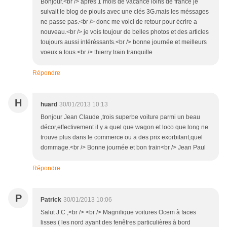
Bonjour.<br /> aprés 1 mois de vacance loins de france je
suivait le blog de piouls avec une clés 3G.mais les méssages
ne passe pas.<br /> donc me voici de retour pour écrire a
nouveau.<br /> je vois toujour de belles photos et des articles
toujours aussi intéréssants.<br /> bonne journée et meilleurs
voeux a tous.<br /> thierry train tranquille
Répondre
H
huard
30/01/2013 10:13
Bonjour Jean Claude ,trois superbe voiture parmi un beau
décor,effectivement il y a quel que wagon et loco que long ne
trouve plus dans le commerce ou a des prix exorbitant,quel
dommage.<br /> Bonne journée et bon train<br /> Jean Paul
Répondre
P
Patrick
30/01/2013 10:06
Salut J.C ,<br /> <br /> Magnifique voitures Ocem à faces
lisses ( les nord ayant des fenêtres particulières à bord