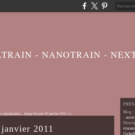
ATRAIN - NANOTRAIN - NEX
PRÉS
Blog
:
 signalisation...
image du jour 29 janvier 2011 >>
- nextr
Descri
 janvier 2011
réseau
l'échel