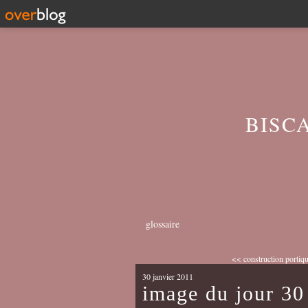
BISC
glossaire
<< construction portique
30 janvier 2011
image du jour 30