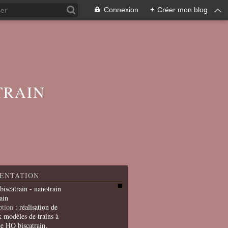
Connexion
+
Créer mon blog
TRAIN
ENTATION
 biscatrain - nanotrain
ain
ption
: réalisation de
x modèles de trains à
le HO biscatrain,