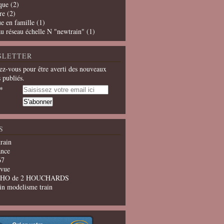
que
(2)
re
(2)
e en famille
(1)
u réseau échelle N "newtrain"
(1)
SLETTER
z-vous pour être averti des nouveaux
s publiés.
S
train
ance
67
evue
u HO de 2 HOUCHARDS
in modelisme train