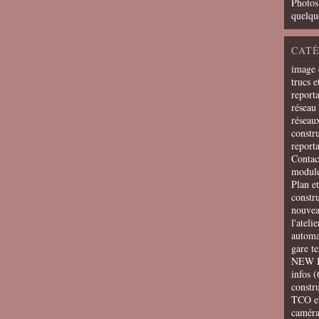
Photos
quelqu
CATÉ
image 
trucs e
report
réseau 
réseau
constru
report
Contac
modul
Plan e
constr
nouvea
l'ateli
automa
gare t
NEW 
infos
(
constru
TCO e
camér