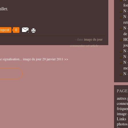
fo
ller.
N 
N 
re
N 
epost
0
de
HO
-
dans
image du jour
jo
commenter cet article
…
N 
N 
 signalisation...
image du jour 29 janvier 2011 >>
N 
mo
N 
PAGE
autres 
connex
fréquen
image 
Links
photos 