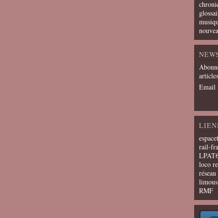
chroni
glossai
musiqu
nouvea
NEW
Abonne
article
Email
LIEN
espace
rail-fr
LPAT
loco r
résea
limous
RMF