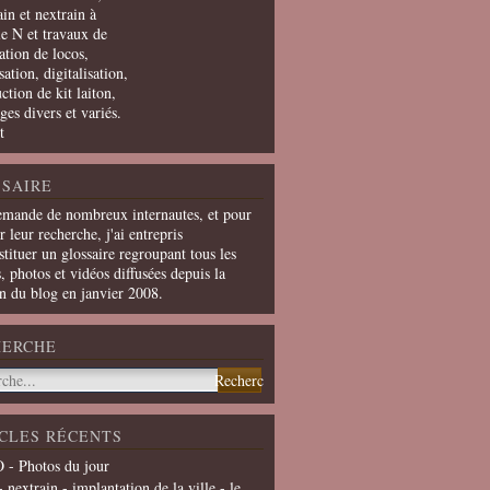
in et nextrain à
le N et travaux de
ation de locos,
ation, digitalisation,
ction de kit laiton,
ges divers et variés.
t
SAIRE
emande de nombreux internautes, et pour
er leur recherche, j'ai entrepris
tituer un glossaire regroupant tous les
s, photos et vidéos diffusées depuis la
on du blog en janvier 2008.
HERCHE
CLES RÉCENTS
 - Photos du jour
- nextrain - implantation de la ville - le