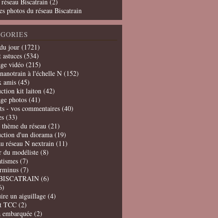
 réseau Biscatrain (2)
es photos du réseau Biscatrain
GORIES
du jour
(1721)
t astuces
(534)
age vidéo
(215)
nanotrain à l'échelle N
(152)
x amis
(45)
ction kit laiton
(42)
age photos
(41)
ts - vos commentaires
(40)
es
(33)
t thème du réseau
(21)
uction d'un diorama
(19)
u réseau N nextrain
(11)
er du modéliste
(8)
tismes
(7)
erminus
(7)
BISCATRAIN
(6)
6)
ire un aiguillage
(4)
t TCC
(2)
a embarquée
(2)