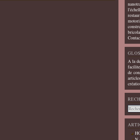
nanotra
l'échel
restaur
motoris
constru
bricola
Contac
GLOS
A la d
facilit
de cons
article
créati
REC
ARTI
HO
N 