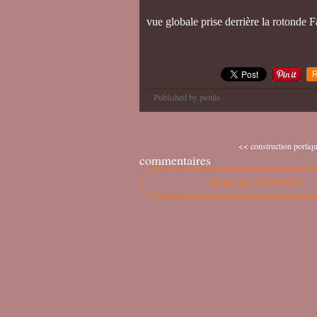
vue globale prise derrière la rotonde Fa
R
Published by piouls
<< construction portique
commentaires
Ajouter un commentaire