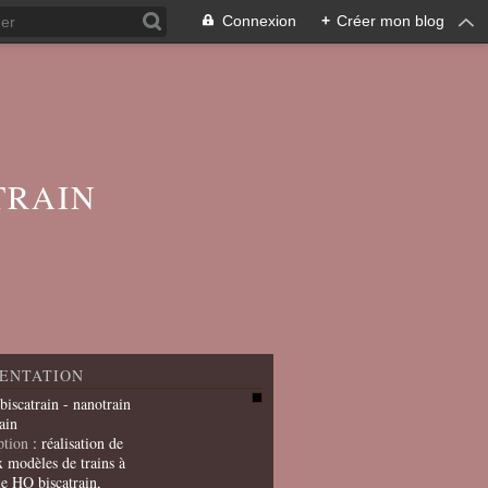
Connexion
+
Créer mon blog
TRAIN
ENTATION
 biscatrain - nanotrain
ain
ption
: réalisation de
x modèles de trains à
le HO biscatrain,