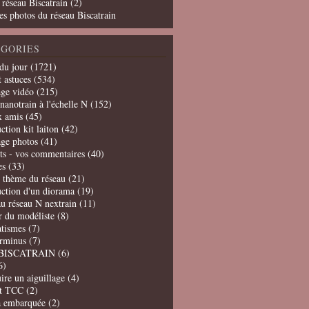
 réseau Biscatrain (2)
es photos du réseau Biscatrain
GORIES
du jour
(1721)
t astuces
(534)
age vidéo
(215)
nanotrain à l'échelle N
(152)
x amis
(45)
ction kit laiton
(42)
age photos
(41)
ts - vos commentaires
(40)
es
(33)
t thème du réseau
(21)
uction d'un diorama
(19)
u réseau N nextrain
(11)
er du modéliste
(8)
tismes
(7)
erminus
(7)
BISCATRAIN
(6)
6)
ire un aiguillage
(4)
t TCC
(2)
a embarquée
(2)