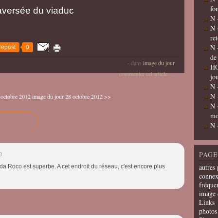
fo
aversée du viaduc
N 
N 
re
N 
epost
0
de
-
dans
image du jour
HO
commenter cet article
…
jo
N 
N 
 octobre 2012
image du jour 28 octobre 2012 >>
N 
mo
N 
PAGE
0
autres 
a Roco est superbe. A cet endroit du réseau, c'est encore plus
connex
fréquen
image 
Links
photos 