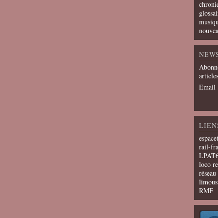
chroni
glossai
musiqu
nouvea
NEW
Abonne
article
Email
LIEN
espace
rail-fr
LPAT
loco r
résea
limous
RMF