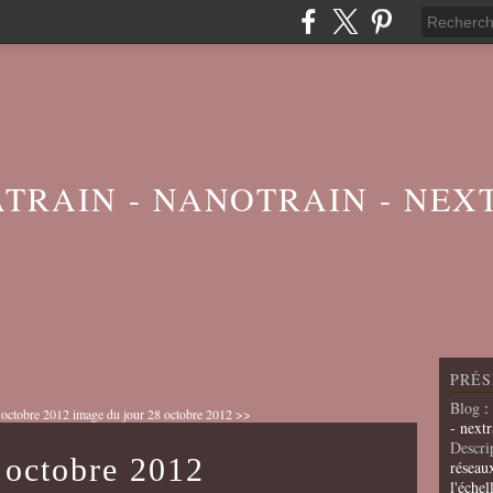
ATRAIN - NANOTRAIN - NEX
PRÉS
Blog
:
 octobre 2012
image du jour 28 octobre 2012 >>
- nextr
Descri
 octobre 2012
réseau
l'échel