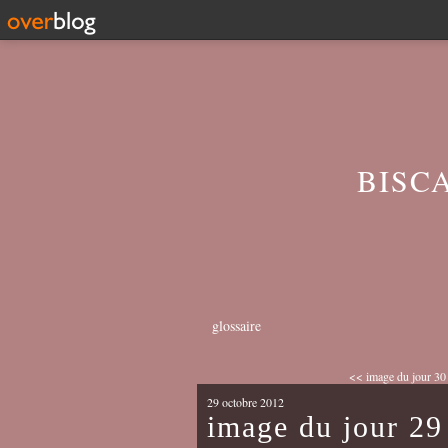
BISC
glossaire
<< image du jour 30
29 octobre 2012
image du jour 29