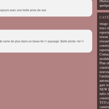
Photos
quelqu
ujours avec une belle prise de vue
CATÉ
image 
trucs e
report
réseau 
réseau
e rame de plus dans un beau<br /> paysage .Belle photo.<br />
constru
report
Contac
modul
Plan e
constr
nouvea
l'ateli
automa
gare t
NEW 
infos
(
constru
TCO e
camér