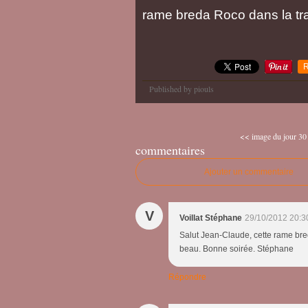
rame breda Roco dans la tr
R
Published by piouls
<< image du jour 30
commentaires
Ajouter un commentaire
V
Voillat Stéphane
29/10/2012 20:3
Salut Jean-Claude, cette rame bred
beau. Bonne soirée. Stéphane
Répondre