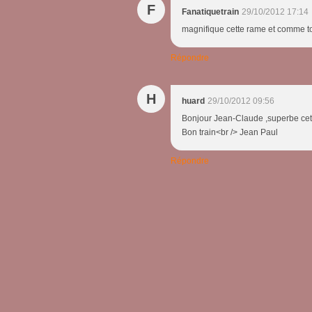
F
Fanatiquetrain
29/10/2012 17:14
magnifique cette rame et comme to
Répondre
H
huard
29/10/2012 09:56
Bonjour Jean-Claude ,superbe cett
Bon train<br /> Jean Paul
Répondre