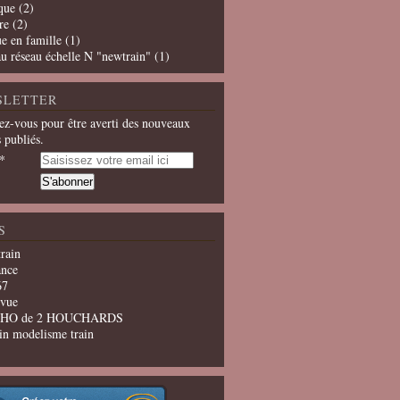
que
(2)
re
(2)
e en famille
(1)
u réseau échelle N "newtrain"
(1)
SLETTER
z-vous pour être averti des nouveaux
s publiés.
S
train
ance
67
evue
u HO de 2 HOUCHARDS
in modelisme train