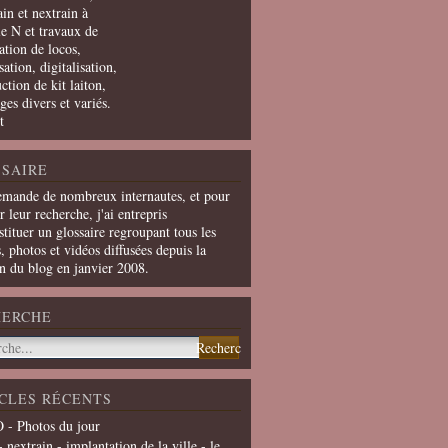
in et nextrain à
le N et travaux de
ation de locos,
ation, digitalisation,
ction de kit laiton,
ges divers et variés.
t
SAIRE
emande de nombreux internautes, et pour
er leur recherche, j'ai entrepris
tituer un glossaire regroupant tous les
s, photos et vidéos diffusées depuis la
on du blog en janvier 2008.
HERCHE
CLES RÉCENTS
 - Photos du jour
- nextrain - implantation de la ville - le