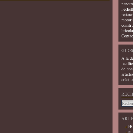
nanotra
l'échel
restaur
motoris
constru
bricola
Contac
GLOS
A la d
facilit
de cons
article
créati
REC
ARTI
HO
N 