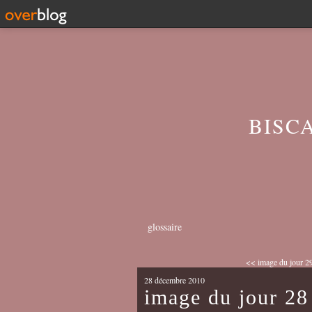
BISC
glossaire
<< image du jour 29
28 décembre 2010
image du jour 2