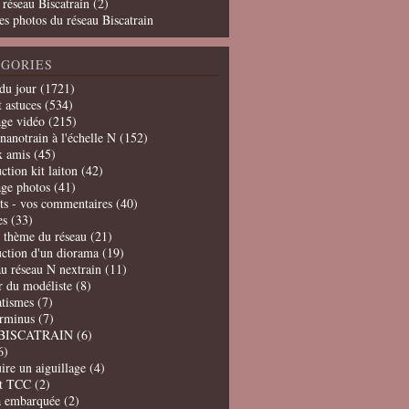
 réseau Biscatrain (2)
es photos du réseau Biscatrain
GORIES
du jour
(1721)
t astuces
(534)
age vidéo
(215)
nanotrain à l'échelle N
(152)
x amis
(45)
ction kit laiton
(42)
age photos
(41)
ts - vos commentaires
(40)
es
(33)
t thème du réseau
(21)
uction d'un diorama
(19)
u réseau N nextrain
(11)
er du modéliste
(8)
tismes
(7)
erminus
(7)
BISCATRAIN
(6)
6)
ire un aiguillage
(4)
t TCC
(2)
a embarquée
(2)