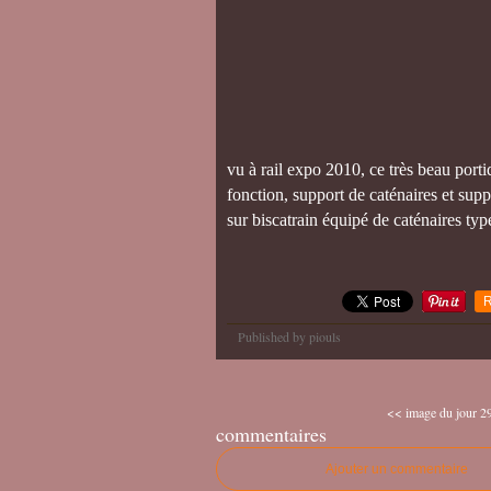
vu à rail expo 2010, ce très beau p
fonction, support de caténaires et supp
sur biscatrain équipé de caténaires typ
R
Published by piouls
<< image du jour 29
commentaires
Ajouter un commentaire