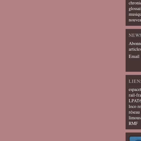
chroni
glossai
musiqu
nouvea
NEW
Abonne
article
Email
LIEN
espace
rail-fr
LPAT
loco r
résea
limous
RMF