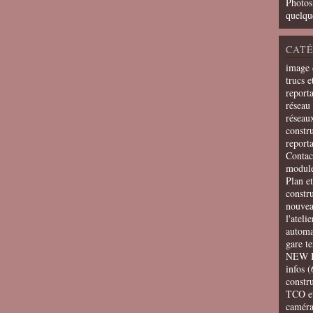
Photos
quelqu
CATÉ
image 
trucs e
report
réseau 
réseau
constru
report
Contac
modul
Plan e
constr
nouvea
l'ateli
automa
gare t
NEW 
infos
(
constru
TCO e
camér