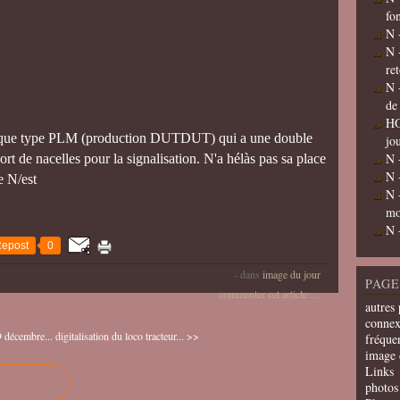
fo
N 
N 
re
N 
de
HO
ortique type PLM (production DUTDUT) qui a une double
jo
N 
ort de nacelles pour la signalisation. N'a hélàs pas sa place
N 
e N/est
N 
mo
N 
epost
0
-
dans
image du jour
PAGE
commenter cet article
…
autres 
connex
 décembre...
digitalisation du loco tracteur... >>
fréquen
image 
Links
photos 