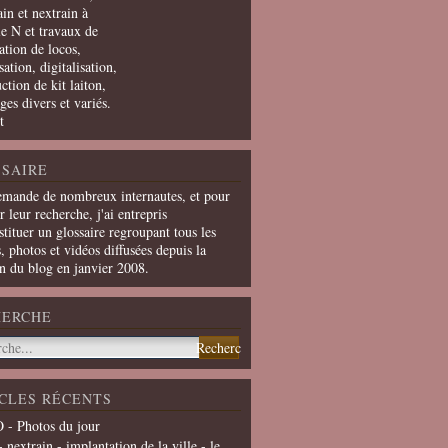
in et nextrain à
le N et travaux de
ation de locos,
ation, digitalisation,
ction de kit laiton,
ges divers et variés.
t
SAIRE
emande de nombreux internautes, et pour
er leur recherche, j'ai entrepris
tituer un glossaire regroupant tous les
s, photos et vidéos diffusées depuis la
on du blog en janvier 2008.
HERCHE
CLES RÉCENTS
 - Photos du jour
- nextrain - implantation de la ville - le