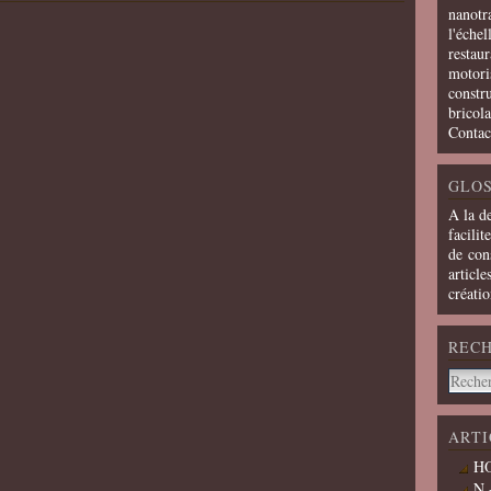
nanotra
l'échel
restaur
motoris
constru
bricola
Contac
GLOS
A la d
facilit
de cons
article
créati
REC
ARTI
HO
N 