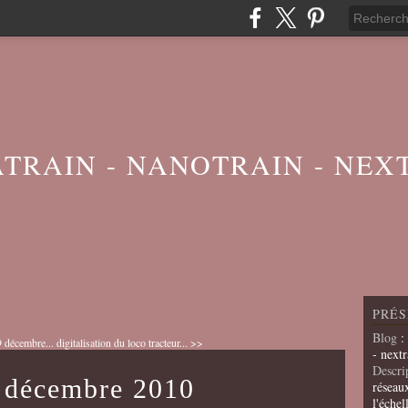
ATRAIN - NANOTRAIN - NEX
PRÉS
Blog
:
 décembre...
digitalisation du loco tracteur... >>
- nextr
Descri
8 décembre 2010
réseau
l'échel