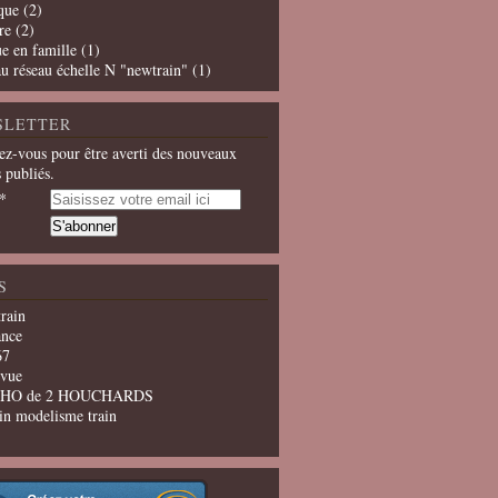
que
(2)
re
(2)
e en famille
(1)
u réseau échelle N "newtrain"
(1)
SLETTER
z-vous pour être averti des nouveaux
s publiés.
S
train
ance
67
evue
u HO de 2 HOUCHARDS
in modelisme train