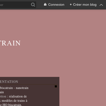
Connexion
+
Créer mon blog
TRAIN
ENTATION
 biscatrain - nanotrain
ain
ption
: réalisation de
x modèles de trains à
le HO biscatrain,