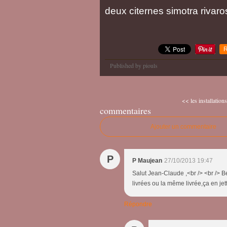
deux citernes simotra rivaros
R
Published by piouls
<< les installations
commentaires
Ajouter un commentaire
P
P Maujean
27/10/2013 19:47
Salut Jean-Claude ,<br /> <br /> 
livrées ou la même livrée,ça en jett
Répondre