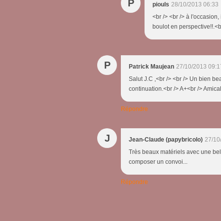
P
piouls
28/10/2013 06:33
<br /> <br /> à l'occasion
boulot en perspective!!.<br
P
Patrick Maujean
27/10/2013 09:1
Salut J.C ,<br /> <br /> Un bien b
continuation.<br /> A+<br /> Amica
Répondre
J
Jean-Claude (papybricolo)
27/10
Très beaux matériels avec une belle
composer un convoi...
Répondre