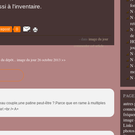
fo
si à l'inventaire.
N 
N 
re
N 
epost
0
de
-
dans
image du jour
HO
commenter cet article
…
jo
N 
N 
 du dépôt...
image du jour 26 octobre 2013 >>
N 
mo
N 
PAGE
autres 
Beau couple,une patine peut-être ?.Parce que en rame à multiples
connex
e!.<br /> A+
fréquen
image 
Links
photos 