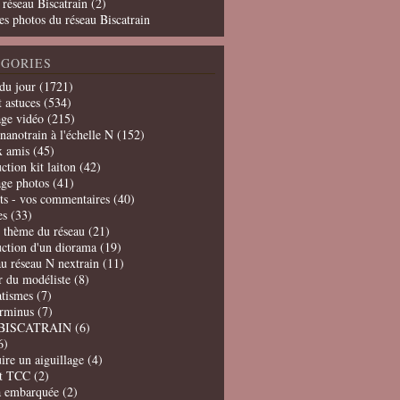
 réseau Biscatrain (2)
es photos du réseau Biscatrain
GORIES
du jour
(1721)
t astuces
(534)
age vidéo
(215)
nanotrain à l'échelle N
(152)
x amis
(45)
ction kit laiton
(42)
age photos
(41)
ts - vos commentaires
(40)
es
(33)
t thème du réseau
(21)
uction d'un diorama
(19)
u réseau N nextrain
(11)
er du modéliste
(8)
tismes
(7)
erminus
(7)
BISCATRAIN
(6)
6)
ire un aiguillage
(4)
t TCC
(2)
a embarquée
(2)