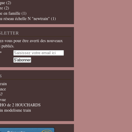
que
(2)
re
(2)
e en famille
(1)
u réseau échelle N "newtrain"
(1)
SLETTER
z-vous pour être averti des nouveaux
s publiés.
S
train
ance
67
evue
u HO de 2 HOUCHARDS
in modelisme train