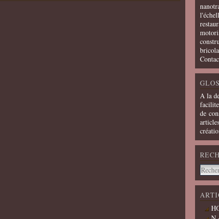
nanotra
l'échel
restaur
motoris
constru
bricola
Contac
GLOS
A la d
facilit
de cons
article
créati
REC
ARTI
HO
N 