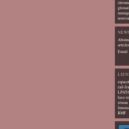
chroni
glossai
musiqu
nouvea
NEW
Abonne
article
Email
LIEN
espace
rail-fr
LPAT
loco r
résea
limous
RMF