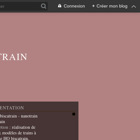
Connexion
+
Créer mon blog
TRAIN
ENTATION
 biscatrain - nanotrain
ain
ption
: réalisation de
x modèles de trains à
le HO biscatrain,