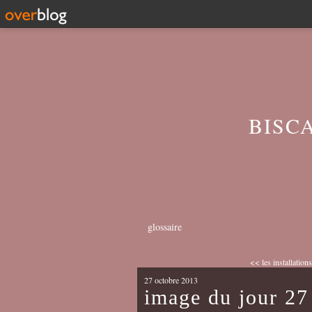
BISC
glossaire
<< les installations
27 octobre 2013
image du jour 27