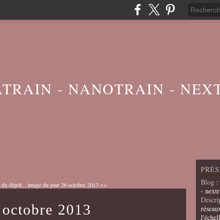
ATRAIN - NANOTRAIN - NEX
PRÉS
Blog
:
 du dépôt...
image du jour 26 octobre 2013 >>
- nextr
Descri
 octobre 2013
réseau
l'échel