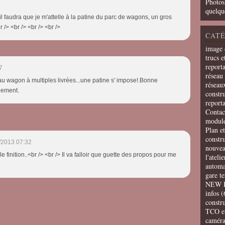
Photos
quelqu
, il faudra que je m'attelle à la patine du parc de wagons, un gros
 /> <br /> <br /> <br />
CATÉ
image 
trucs e
report
7
réseau 
eau wagon à multiples livrées...une patine s' impose!.Bonne
réseau
lement.
constru
report
Contac
modul
Plan e
constr
/2013 07:32
nouvea
 finition..<br /> <br /> Il va falloir que guette des propos pour me
l'ateli
automa
gare t
NEW 
infos
(
constru
TCO e
camér