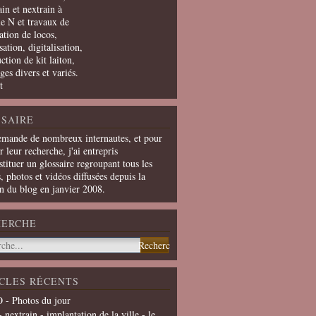
in et nextrain à
le N et travaux de
ation de locos,
ation, digitalisation,
ction de kit laiton,
ges divers et variés.
t
SAIRE
emande de nombreux internautes, et pour
er leur recherche, j'ai entrepris
tituer un glossaire regroupant tous les
s, photos et vidéos diffusées depuis la
on du blog en janvier 2008.
HERCHE
CLES RÉCENTS
 - Photos du jour
- nextrain - implantation de la ville - le