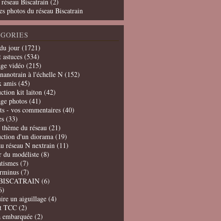
 réseau Biscatrain (2)
es photos du réseau Biscatrain
GORIES
du jour
(1721)
t astuces
(534)
age vidéo
(215)
nanotrain à l'échelle N
(152)
x amis
(45)
ction kit laiton
(42)
age photos
(41)
ts - vos commentaires
(40)
es
(33)
t thème du réseau
(21)
uction d'un diorama
(19)
u réseau N nextrain
(11)
er du modéliste
(8)
tismes
(7)
erminus
(7)
BISCATRAIN
(6)
6)
ire un aiguillage
(4)
t TCC
(2)
a embarquée
(2)