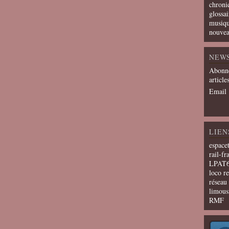
chroni
glossai
musiqu
nouvea
NEW
Abonne
article
Email
LIEN
espace
rail-fr
LPAT
loco r
résea
limous
RMF