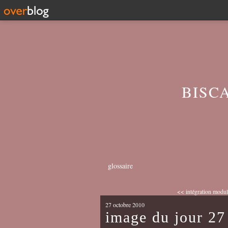
BISC
glossaire
<< intégration modul
27 octobre 2010
image du jour 27