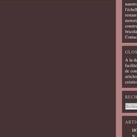
nanotra
l'échel
restaur
motoris
constru
bricola
Contac
GLOS
A la d
facilit
de cons
article
créati
REC
ARTI
HO
N 