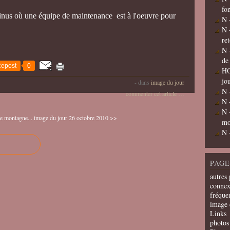
fo
erminus où une équipe de maintenance est à l'oeuvre pour
N 
N 
re
N 
de
epost
0
HO
jo
-
dans
image du jour
N 
commenter cet article
…
N 
N 
e montagne...
image du jour 26 octobre 2010 >>
mo
N 
PAGE
autres 
connex
fréquen
image 
Links
photos 