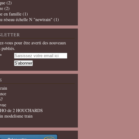
que
(2)
re
(2)
e en famille
(1)
u réseau échelle N "newtrain"
(1)
SLETTER
z-vous pour être averti des nouveaux
s publiés.
S
train
ance
67
evue
u HO de 2 HOUCHARDS
in modelisme train