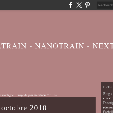
ATRAIN - NANOTRAIN - NEX
PRÉS
Blog
:
e montagne...
image du jour 26 octobre 2010 >>
- nextr
Descri
 octobre 2010
réseau
l'échel