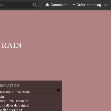
Connexion
+
Créer mon blog
TRAIN
ENTATION
 biscatrain - nanotrain
ain
ption
: réalisation de
x modèles de trains à
le HO biscatrain,