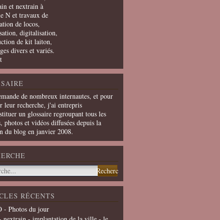
in et nextrain à
le N et travaux de
ation de locos,
ation, digitalisation,
ction de kit laiton,
ges divers et variés.
t
SAIRE
emande de nombreux internautes, et pour
er leur recherche, j'ai entrepris
tituer un glossaire regroupant tous les
s, photos et vidéos diffusées depuis la
on du blog en janvier 2008.
HERCHE
CLES RÉCENTS
 - Photos du jour
- nextrain - implantation de la ville - le