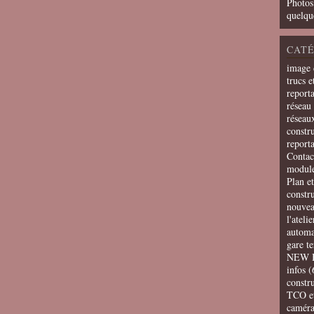
Photos
quelqu
CATÉ
image 
trucs e
report
réseau 
réseau
constru
report
Contac
modul
Plan e
constr
nouvea
l'ateli
automa
gare t
NEW 
infos
(
constru
TCO e
camér