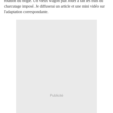
rotation du bogie. Un vieux wagon plat Jouef a fait les frais du
charcutage imposé. Je diffuserai un article et une mini vidéo sur
l'adaptation correspondante.
Publicité