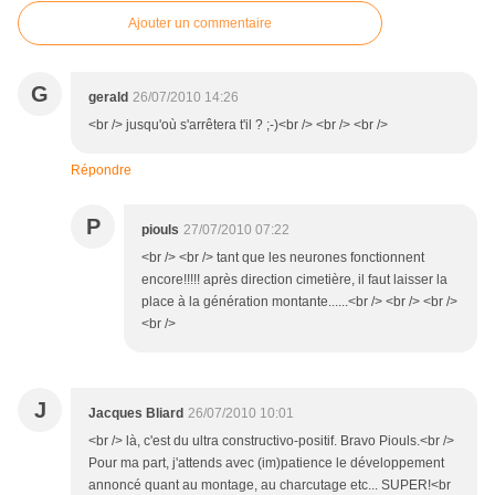
Ajouter un commentaire
G
gerald
26/07/2010 14:26
<br /> jusqu'où s'arrêtera t'il ? ;-)<br /> <br /> <br />
Répondre
P
piouls
27/07/2010 07:22
<br /> <br /> tant que les neurones fonctionnent
encore!!!!! après direction cimetière, il faut laisser la
place à la génération montante......<br /> <br /> <br />
<br />
J
Jacques Bliard
26/07/2010 10:01
<br /> là, c'est du ultra constructivo-positif. Bravo Piouls.<br />
Pour ma part, j'attends avec (im)patience le développement
annoncé quant au montage, au charcutage etc... SUPER!<br