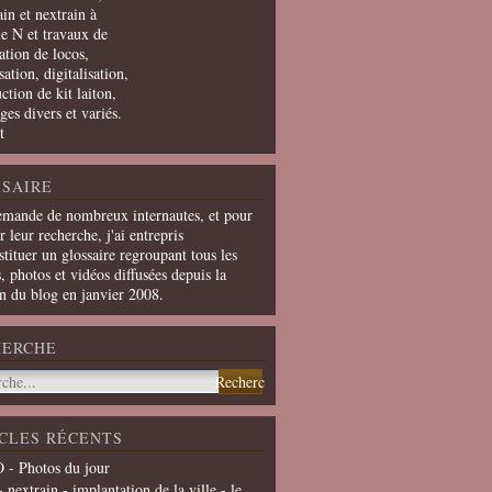
in et nextrain à
le N et travaux de
ation de locos,
ation, digitalisation,
ction de kit laiton,
ges divers et variés.
t
SAIRE
emande de nombreux internautes, et pour
er leur recherche, j'ai entrepris
tituer un glossaire regroupant tous les
s, photos et vidéos diffusées depuis la
on du blog en janvier 2008.
HERCHE
CLES RÉCENTS
 - Photos du jour
- nextrain - implantation de la ville - le