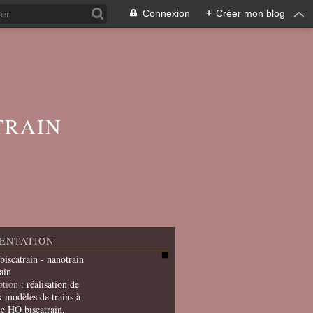
Connexion
+
Créer mon blog
TRAIN
ENTATION
 biscatrain - nanotrain
ain
ption
: réalisation de
x modèles de trains à
le HO biscatrain,