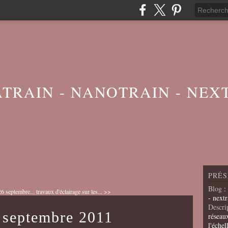
ATRAIN - NANOTRAIN - NEX
PRÉS
Blog
:
6 septembre...
travaux d'éclairage sur les... >>
- nextr
Descri
 septembre 2011
réseau
l'échel