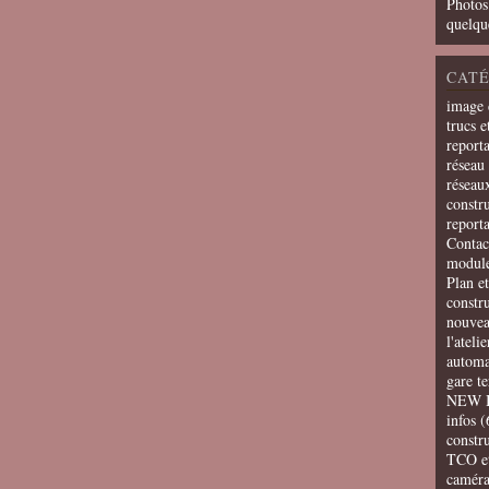
Photos
quelqu
CATÉ
image 
trucs e
report
réseau 
réseau
constru
report
Contac
modul
Plan e
constr
nouvea
l'ateli
automa
gare t
NEW 
infos
(
constru
TCO e
camér