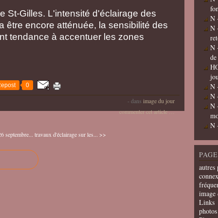
fo
 St-Gilles. L'intensité d'éclairage des
N 
 être encore atténuée, la sensibilité des
N 
nt tendance à accentuer les zones
re
N 
de
HO
jo
epost
0
N 
N 
-
dans
image du jour
N 
commenter cet article
…
mo
N 
6 septembre...
travaux d'éclairage sur les... >>
PAGE
autres 
connex
fréquen
image 
Links
photos 