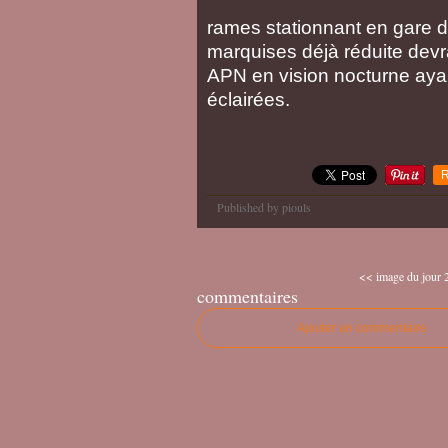
rames stationnant en gare de
marquises déjà réduite devra
APN en vision nocturne aya
éclairées.
R
Published by piouls
<< image du jour 2
commentaires
Ajouter un commentaire