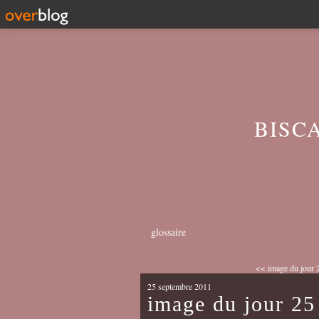
BISC
glossaire
<< image du jour 2
25 septembre 2011
image du jour 25