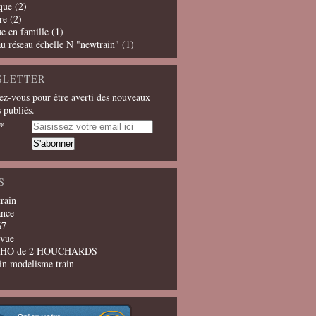
que
(2)
re
(2)
e en famille
(1)
u réseau échelle N "newtrain"
(1)
SLETTER
z-vous pour être averti des nouveaux
s publiés.
S
train
ance
67
evue
u HO de 2 HOUCHARDS
in modelisme train