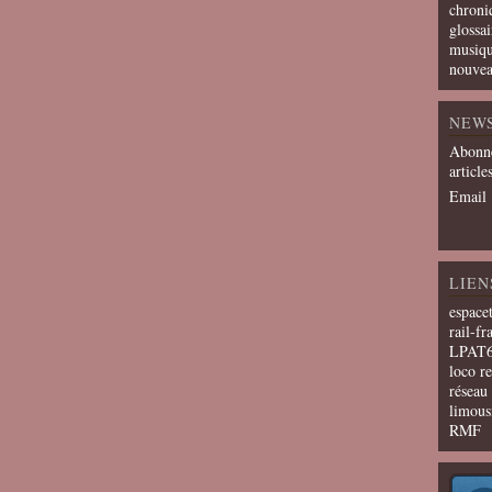
chroni
glossai
musiqu
nouvea
NEW
Abonne
article
Email
LIEN
espace
rail-fr
LPAT
loco r
résea
limous
RMF