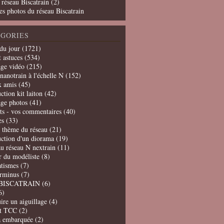
 réseau Biscatrain (2)
es photos du réseau Biscatrain
GORIES
du jour
(1721)
t astuces
(534)
age vidéo
(215)
nanotrain à l'échelle N
(152)
x amis
(45)
ction kit laiton
(42)
age photos
(41)
ts - vos commentaires
(40)
es
(33)
t thème du réseau
(21)
uction d'un diorama
(19)
u réseau N nextrain
(11)
er du modéliste
(8)
tismes
(7)
erminus
(7)
BISCATRAIN
(6)
6)
ire un aiguillage
(4)
t TCC
(2)
a embarquée
(2)