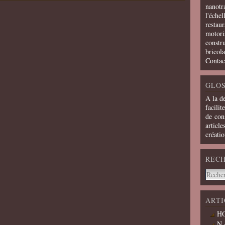
nanotra
l'échel
restaur
motoris
constru
bricola
Contac
GLOS
A la d
facilit
de cons
article
créati
REC
ARTI
HO
N 