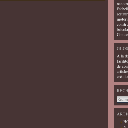
nanotra
l'échel
restaur
motoris
constru
bricola
Contac
GLOS
A la d
facilit
de cons
article
créati
REC
ARTI
HO
N 