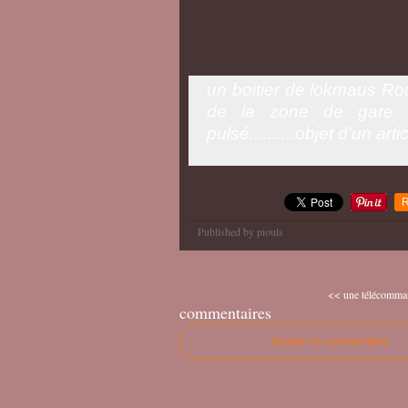
un boitier de lokmaus Ro
de la zone de gare e
pulsé..........objet d'un ar
R
Published by piouls
<< une télécomman
commentaires
Ajouter un commentaire