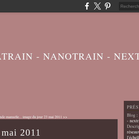
ATRAIN - NANOTRAIN - NEX
PRÉS
Blog
:
de manuelle...
image du jour 23 mai 2011 >>
- nextr
Descri
 mai 2011
réseau
l'échel