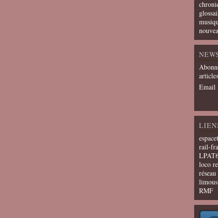
chroni
glossai
musiqu
nouvea
NEW
Abonne
article
Email
LIEN
espace
rail-fr
LPAT
loco r
résea
limous
RMF