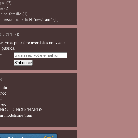
que
(2)
re
(2)
e en famille
(1)
u réseau échelle N "newtrain"
(1)
SLETTER
z-vous pour être averti des nouveaux
s publiés.
S
train
ance
67
evue
u HO de 2 HOUCHARDS
in modelisme train