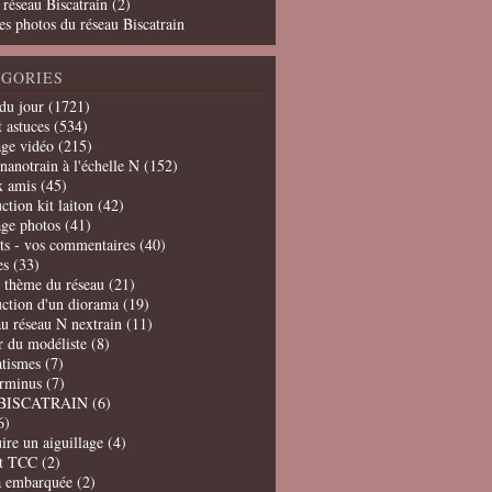
 réseau Biscatrain (2)
es photos du réseau Biscatrain
GORIES
du jour
(1721)
t astuces
(534)
age vidéo
(215)
nanotrain à l'échelle N
(152)
x amis
(45)
ction kit laiton
(42)
age photos
(41)
ts - vos commentaires
(40)
es
(33)
t thème du réseau
(21)
uction d'un diorama
(19)
u réseau N nextrain
(11)
er du modéliste
(8)
tismes
(7)
erminus
(7)
BISCATRAIN
(6)
6)
ire un aiguillage
(4)
t TCC
(2)
a embarquée
(2)