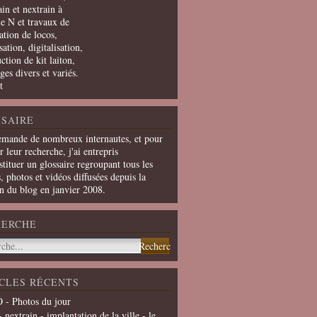
in et nextrain à
le N et travaux de
ation de locos,
ation, digitalisation,
ction de kit laiton,
ges divers et variés.
t
SAIRE
emande de nombreux internautes, et pour
er leur recherche, j'ai entrepris
tituer un glossaire regroupant tous les
s, photos et vidéos diffusées depuis la
on du blog en janvier 2008.
HERCHE
CLES RÉCENTS
 - Photos du jour
- nextrain - implantation de la ville - le