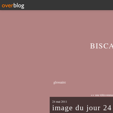
BISC
glossaire
<< une télécomman
24 mai 2011
image du jour 24