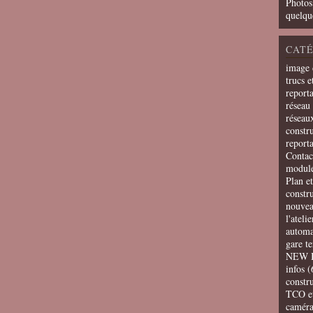
Photos
quelqu
CATÉ
image 
trucs e
report
réseau 
réseau
constru
report
Contac
modul
Plan e
constr
nouvea
l'ateli
automa
gare t
NEW 
infos
(
constru
TCO e
camér