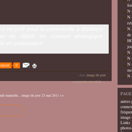
fo
N 
N 
re
co recyclé pour la commande à distance
N 
de
t de dépôt en courant analogique
HO
ticle en préparation
jo
N 
N 
N 
epost
0
mo
-
dans
image du jour
N 
commenter cet article
…
PAGE
de manuelle...
image du jour 23 mai 2011 >>
autres 
connex
fréquen
image 
Links
photos 