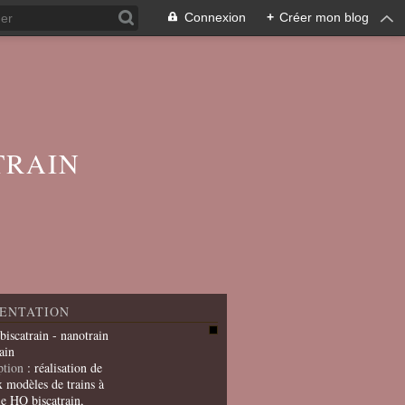
Connexion
+
Créer mon blog
TRAIN
ENTATION
 biscatrain - nanotrain
ain
ption
: réalisation de
x modèles de trains à
le HO biscatrain,