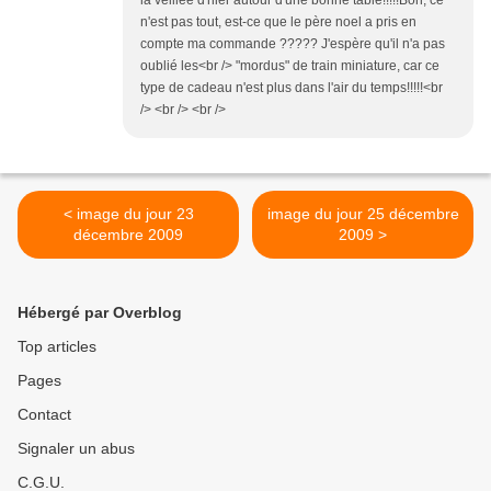
la veillée d'hier autour d'une bonne table!!!!!Bon, ce
n'est pas tout, est-ce que le père noel a pris en
compte ma commande ????? J'espère qu'il n'a pas
oublié les<br /> "mordus" de train miniature, car ce
type de cadeau n'est plus dans l'air du temps!!!!!<br
/> <br /> <br />
< image du jour 23
image du jour 25 décembre
décembre 2009
2009 >
Hébergé par Overblog
Top articles
Pages
Contact
Signaler un abus
C.G.U.