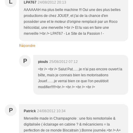
L
LPAT67
24/08/2012 20:13
AAAAAAH ma plus belle machine !!! Oui une des plus belles
productions de chez JOUEF, et j'ai de la chance d'en
posséder une et le moteur d'origine remplacé par un Roco
hélicoïdal, une merveille !<br /> Et tu vas en faire une
merveille !<br /> LPAT67 - Le Site de la Passion ! -
Répondre
P
piouls
25/08/2012 07:12
<br /> <br /> Salut Pat.......je n'ai pas encore ouvert la
bête, mais je connais bien les motorisations
Jouef........je verrai bien ce que l'on peut/doit
modifier!!!!!<br /> <br /> <br /> <br />
P
Patrick
24/08/2012 10:34
Merveille made in Champagnole : une fois remotorisée &
digitalisée ( éclairage en cabine ? & mécaniciens = la
perfection de ce monde Biscatrain ).Bonne journée.<br /> A+