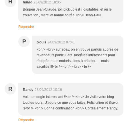
H
huard
23/09/2012 18:05
Bonjour Jean-Claude, joli pick up est il digitables ,et ou le
trouve ton , merci et bonne soirée.<br /> Jean-Paul
Répondre
P
piouls
24/09/2012 07:41
<br /> <br /> sur ebay, on en trouve parfois auprès de
revendeurs particuliers. modèles intéressants pour
récupérer des motorisations à bricoler.......mais
sacrifiés!!!!<br /> <br /> <br /> <br />
R
Randy
23/09/2012 10:16
Voila un engin interessant !!<br /> <br /> Je visite votre blog
tout les jours.. J'adore ce que vous faites. Félicitation et Bravo
:)<br /> <br /> Bonne continuation.<br /> Cordialement Randy.
Répondre