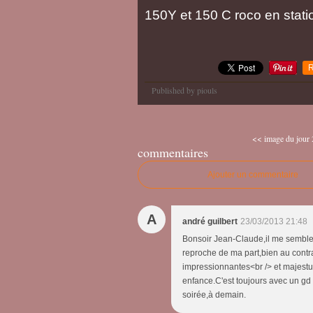
150Y et 150 C roco en stati
R
Published by piouls
<< image du jour
commentaires
Ajouter un commentaire
A
andré guilbert
23/03/2013 21:48
Bonsoir Jean-Claude,il me semble
reproche de ma part,bien au contrai
impressionnantes<br /> et majestu
enfance.C'est toujours avec un gd 
soirée,à demain.