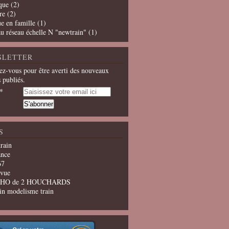
que
(2)
re
(2)
e en famille
(1)
u réseau échelle N "newtrain"
(1)
SLETTER
z-vous pour être averti des nouveaux
s publiés.
S
train
ance
67
evue
u HO de 2 HOUCHARDS
in modelisme train