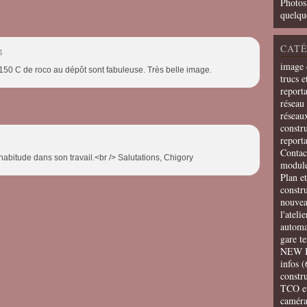
Photos
quelqu
CATÉ
4
image 
 150 C de roco au dépôt sont fabuleuse. Très belle image.
trucs e
report
réseau 
réseau
constru
report
Contac
abitude dans son travail.<br /> Salutations, Chigory
modul
Plan e
constr
nouvea
l'ateli
automa
gare t
NEW 
infos
(
constru
TCO e
camér