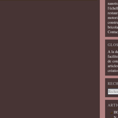
nanotra
l'échel
restaur
motoris
constru
bricola
Contac
GLOS
A la d
facilit
de cons
article
créati
REC
ARTI
HO
N 