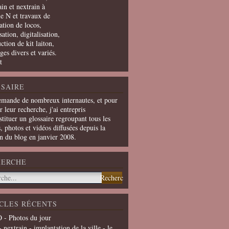
in et nextrain à
le N et travaux de
ation de locos,
ation, digitalisation,
ction de kit laiton,
ges divers et variés.
t
SAIRE
emande de nombreux internautes, et pour
er leur recherche, j'ai entrepris
tituer un glossaire regroupant tous les
s, photos et vidéos diffusées depuis la
on du blog en janvier 2008.
HERCHE
CLES RÉCENTS
 - Photos du jour
- nextrain - implantation de la ville - le