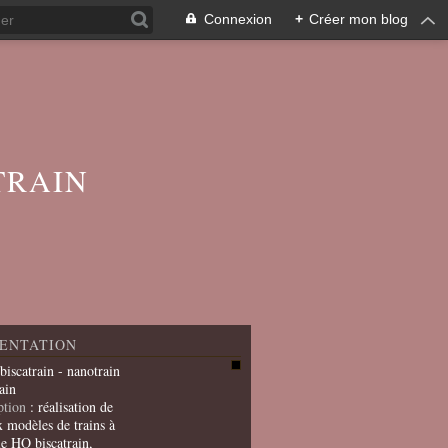
Connexion
+
Créer mon blog
TRAIN
ENTATION
 biscatrain - nanotrain
ain
ption
: réalisation de
x modèles de trains à
le HO biscatrain,