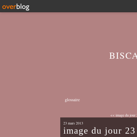
BISC
glossaire
<< image du jour
23 mars 2013
image du jour 23