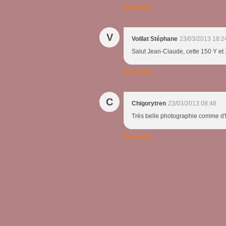
Répondre
V
Voillat Stéphane
23/03/2013 18:2
Salut Jean-Claude, cette 150 Y et
Répondre
C
Chigorytren
23/03/2013 08:48
Très belle photographie comme d'h
Répondre