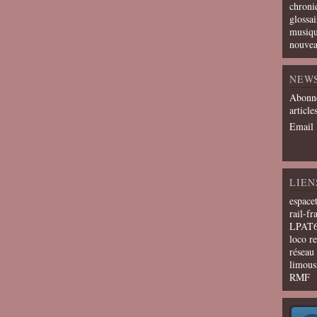
chroni
glossai
musiqu
nouvea
NEW
Abonne
article
Email
LIEN
espace
rail-fr
LPAT
loco r
résea
limous
RMF