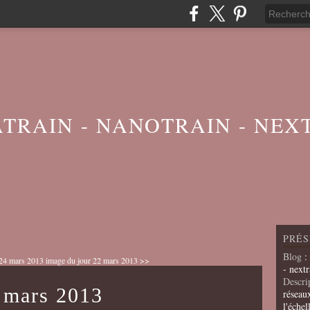
ATRAIN - NANOTRAIN - NEX
PRÉS
Blog
:
 24 mars 2013
image du jour 22 mars 2013 >>
- nextr
Descri
 mars 2013
réseau
l'échel