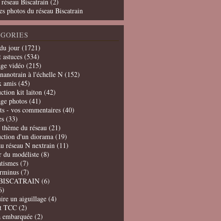
 réseau Biscatrain (2)
es photos du réseau Biscatrain
GORIES
du jour
(1721)
t astuces
(534)
age vidéo
(215)
nanotrain à l'échelle N
(152)
x amis
(45)
ction kit laiton
(42)
age photos
(41)
ts - vos commentaires
(40)
es
(33)
t thème du réseau
(21)
uction d'un diorama
(19)
u réseau N nextrain
(11)
er du modéliste
(8)
tismes
(7)
erminus
(7)
BISCATRAIN
(6)
6)
ire un aiguillage
(4)
t TCC
(2)
a embarquée
(2)