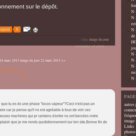
fo
onnement sur le dépôt.
N 
N 
re
N 
epost
0
de
-
dans
image du jour
HO
commenter cet article
…
jo
N 
N 
 24 mars 2013
image du jour 22 mars 2013 >>
N 
mo
N 
PAGE
autres 
 que tu es ds une phase "locos vapeur"?Ceci n'est pas un
connex
re car je pense qu'il ns est agréable à tous de voir ces
fréquen
euses machines qui pr certains d'entre ns ont bercées notre
image 
plaisir que je me rends quotidiennement sur ton site.Bonne fin de
Links
photos 