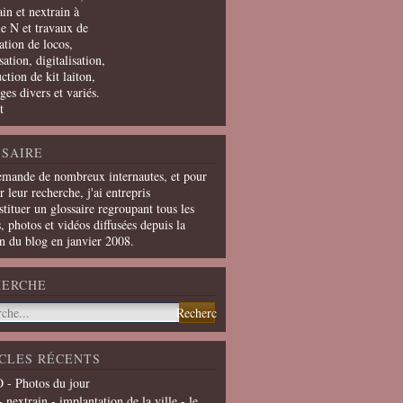
in et nextrain à
le N et travaux de
ation de locos,
ation, digitalisation,
ction de kit laiton,
ges divers et variés.
t
SAIRE
emande de nombreux internautes, et pour
er leur recherche, j'ai entrepris
tituer un glossaire regroupant tous les
s, photos et vidéos diffusées depuis la
on du blog en janvier 2008.
HERCHE
CLES RÉCENTS
 - Photos du jour
- nextrain - implantation de la ville - le