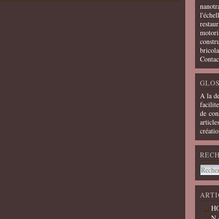
nanotra
l'échel
restaur
motoris
constru
bricola
Contac
GLOS
A la d
facilit
de cons
article
créati
REC
ARTI
HO
N 