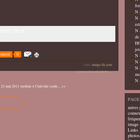
fo
N 
N 
re
rnant roco
N 
de
HO
jo
epost
0
N 
N 
-
dans
image du jour
N 
commenter cet article
…
mo
N 
r 23 mai 2011
module 4 Clairville (suite... >>
PAGE
autres 
connex
fréquen
image 
Links
photos 