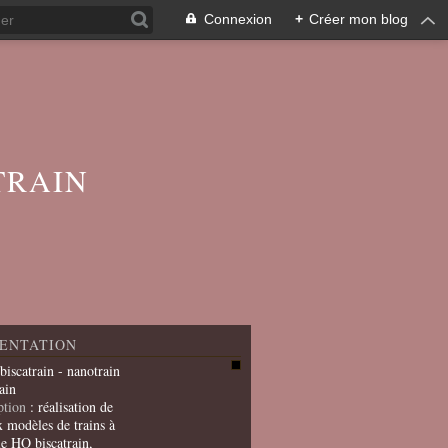
Connexion
+
Créer mon blog
TRAIN
ENTATION
 biscatrain - nanotrain
ain
ption
: réalisation de
x modèles de trains à
le HO biscatrain,