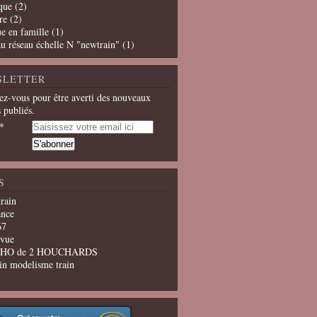
que
(2)
re
(2)
e en famille
(1)
u réseau échelle N "newtrain"
(1)
SLETTER
z-vous pour être averti des nouveaux
s publiés.
S
train
ance
67
evue
u HO de 2 HOUCHARDS
in modelisme train