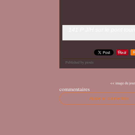
141 P J/H sur le pont tou
R
Published by piouls
<< image du jou
commentaires
Ajouter un commentaire