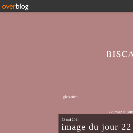
BISC
glossaire
<< image du jou
22 mai 2011
image du jour 22