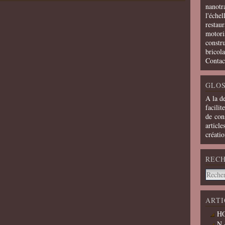
nanotra
l'échel
restaur
motoris
constru
bricola
Contac
GLOS
A la d
facilit
de cons
article
créati
REC
ARTI
HO
N 