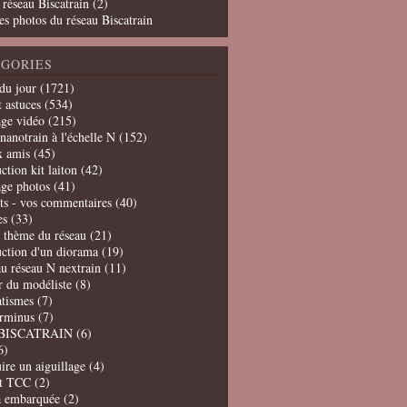
 réseau Biscatrain (2)
es photos du réseau Biscatrain
GORIES
du jour
(1721)
t astuces
(534)
age vidéo
(215)
nanotrain à l'échelle N
(152)
x amis
(45)
ction kit laiton
(42)
age photos
(41)
ts - vos commentaires
(40)
es
(33)
t thème du réseau
(21)
uction d'un diorama
(19)
u réseau N nextrain
(11)
er du modéliste
(8)
tismes
(7)
erminus
(7)
BISCATRAIN
(6)
6)
ire un aiguillage
(4)
t TCC
(2)
a embarquée
(2)