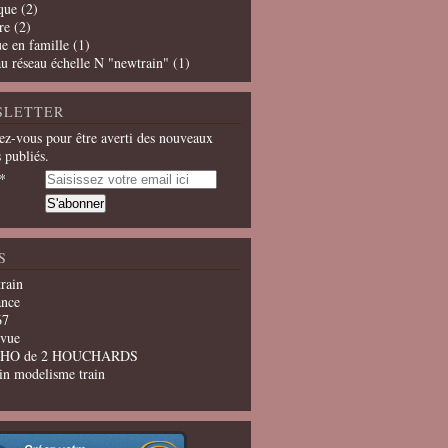
que
(2)
re
(2)
e en famille
(1)
u réseau échelle N "newtrain"
(1)
SLETTER
z-vous pour être averti des nouveaux
s publiés.
S
train
ance
67
evue
u HO de 2 HOUCHARDS
in modelisme train