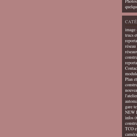
Photos
quelqu
CATÉ
image 
trucs e
report
réseau 
réseau
constru
report
Contac
modul
Plan e
constr
nouvea
l'ateli
automa
gare t
NEW 
infos
(
constru
TCO e
camér