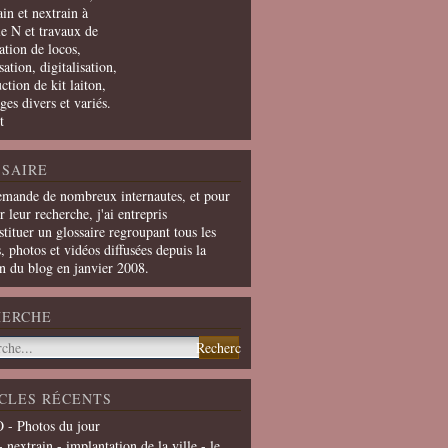
in et nextrain à
le N et travaux de
ation de locos,
ation, digitalisation,
ction de kit laiton,
ges divers et variés.
t
SAIRE
emande de nombreux internautes, et pour
er leur recherche, j'ai entrepris
tituer un glossaire regroupant tous les
s, photos et vidéos diffusées depuis la
on du blog en janvier 2008.
HERCHE
CLES RÉCENTS
 - Photos du jour
- nextrain - implantation de la ville - le