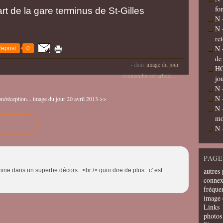
fo
t de la gare terminus de St-Gilles
N 
N 
re
N 
epost
0
de
-
dans
image du jour
HO
commenter cet article
…
jo
N 
N 
n/réception...
image du jour 20 avril 2013 >>
N 
mo
N 
PAGE
autres 
ne dans un superbe décors...<br /> quoi dire de plus...c' est
connex
fréquen
image 
Links
photos 