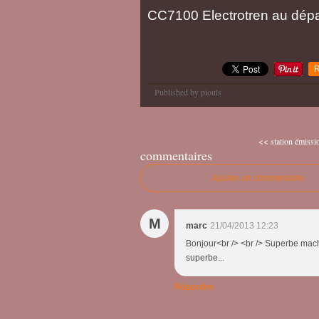
CC7100 Electrotren au dépar
R
Published by piouls
<< station émissio
commentaires
Ajouter un commentaire
M
marc
21/04/2013 12:23
Bonjour<br /> <br /> Superbe machi
superbe...
Répondre