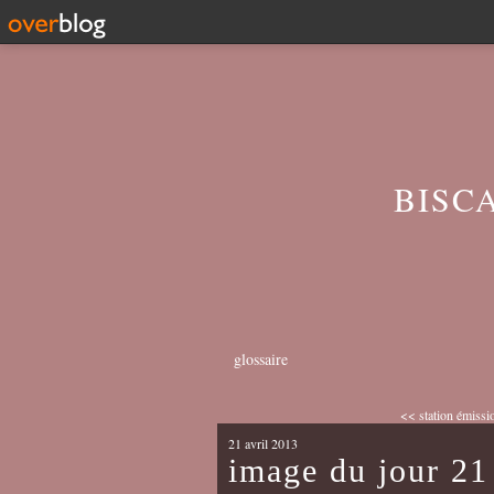
BISC
glossaire
<< station émissio
21 avril 2013
image du jour 21