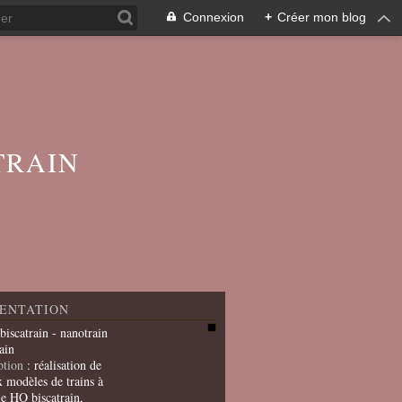
Connexion
+
Créer mon blog
TRAIN
ENTATION
 biscatrain - nanotrain
ain
ption
: réalisation de
x modèles de trains à
le HO biscatrain,