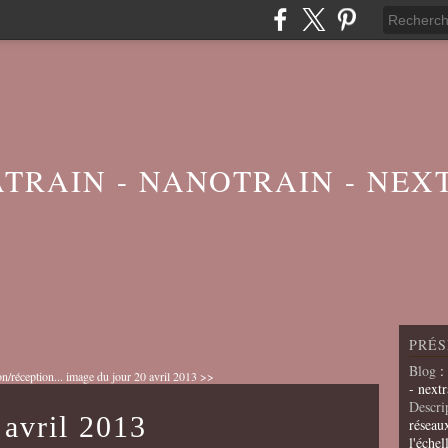
ATRAIN - NANOTRAIN - NEX
PRÉS
Blog
:
n/réception...
image du jour 20 avril 2013 >>
- nextr
Descri
 avril 2013
réseau
l'échel