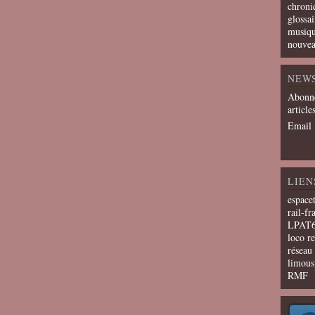
chroni
glossai
musiqu
nouvea
NEW
Abonne
article
Email
LIEN
espace
rail-fr
LPAT
loco r
résea
limous
RMF