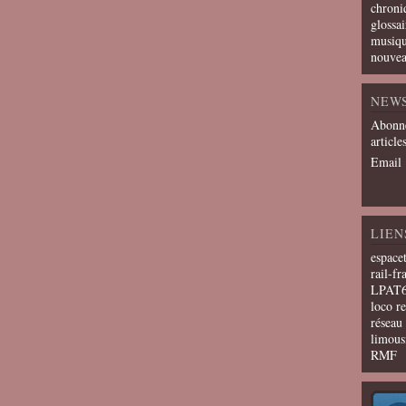
chroni
glossai
musiqu
nouvea
NEW
Abonne
article
Email
LIEN
espace
rail-fr
LPAT
loco r
résea
limous
RMF