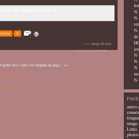
fo
ente du départ voie 3
N 
N 
re
N 
epost
0
de
HO
-
dans
image du jour
jo
commenter cet article
…
N 
N 
 juillet 2011
vidéo 103 tempête de neige... >>
N 
mo
N 
PAGE
autres 
connex
fréquen
image 
Links
photos 