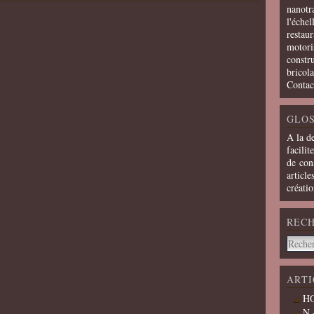
nanotra
l'échel
restaur
motoris
constru
bricola
Contac
GLOS
A la d
facilit
de cons
article
créati
REC
ARTI
HO
N 