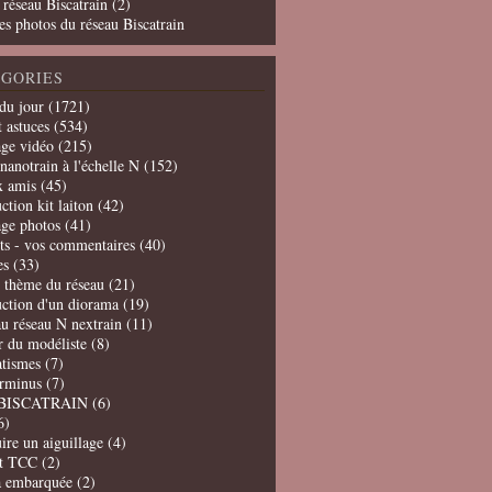
 réseau Biscatrain (2)
es photos du réseau Biscatrain
GORIES
du jour
(1721)
t astuces
(534)
age vidéo
(215)
nanotrain à l'échelle N
(152)
x amis
(45)
ction kit laiton
(42)
age photos
(41)
ts - vos commentaires
(40)
es
(33)
t thème du réseau
(21)
uction d'un diorama
(19)
u réseau N nextrain
(11)
er du modéliste
(8)
tismes
(7)
erminus
(7)
BISCATRAIN
(6)
6)
ire un aiguillage
(4)
t TCC
(2)
a embarquée
(2)