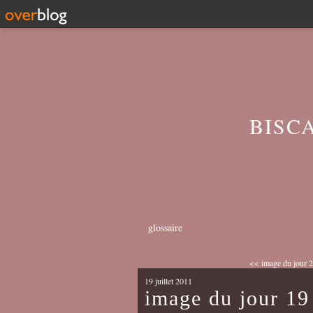
BISC
glossaire
<< image du jour 20
19 juillet 2011
image du jour 19 