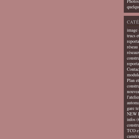
Photos
quelqu
CATÉ
image 
trucs e
report
réseau 
réseau
constru
report
Contac
modul
Plan e
constr
nouvea
l'ateli
automa
gare t
NEW 
infos
(
constru
TCO e
camér