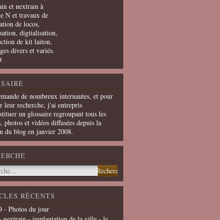
in et nextrain à
le N et travaux de
ation de locos,
ation, digitalisation,
ction de kit laiton,
ges divers et variés.
t
SAIRE
emande de nombreux internautes, et pour
er leur recherche, j'ai entrepris
tituer un glossaire regroupant tous les
s, photos et vidéos diffusées depuis la
on du blog en janvier 2008.
HERCHE
CLES RÉCENTS
 - Photos du jour
- nextrain - implantation de la ville - le