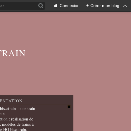
Connexion
+
Créer mon blog
TRAIN
ENTATION
 biscatrain - nanotrain
ain
ption
: réalisation de
x modèles de trains à
le HO biscatrain,