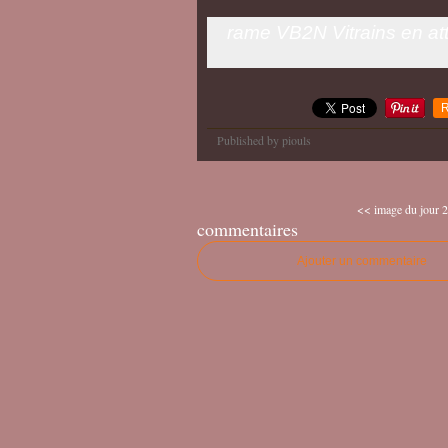
rame VB2N Vitrains en att
R
Published by piouls
<< image du jour 20
commentaires
Ajouter un commentaire