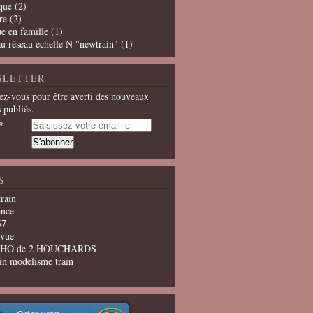
que
(2)
re
(2)
e en famille
(1)
u réseau échelle N "newtrain"
(1)
SLETTER
z-vous pour être averti des nouveaux
s publiés.
S
train
ance
67
evue
u HO de 2 HOUCHARDS
in modelisme train