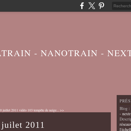
ATRAIN - NANOTRAIN - NEX
PRÉS
Blog
:
 juillet 2011
vidéo 103 tempête de neige... >>
- nextr
Descri
juilet 2011
réseau
l'échel