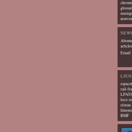
chroni
glossai
musiqu
nouvea
NEW
Abonne
article
Email
LIEN
espace
rail-fr
LPAT
loco r
résea
limous
RMF