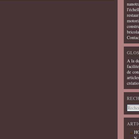
nanotra
l'échel
restaur
motoris
constru
bricola
Contac
GLOS
A la d
facilit
de cons
article
créati
REC
ARTI
HO
N 