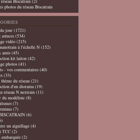
 réseau Biscatrain (2)
es photos du réseau Biscatrain
GORIES
du jour
(1721)
t astuces
(534)
age vidéo
(215)
nanotrain à l'échelle N
(152)
x amis
(45)
ction kit laiton
(42)
age photos
(41)
ts - vos commentaires
(40)
es
(33)
t thème du réseau
(21)
uction d'un diorama
(19)
u réseau N nextrain
(11)
er du modéliste
(8)
tismes
(7)
erminus
(7)
BISCATRAIN
(6)
6)
ire un aiguillage
(4)
t TCC
(2)
a embarquée
(2)