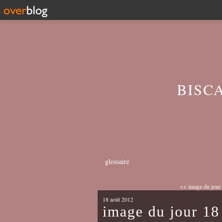
BISC
glossaire
<< image du jour
18 août 2012
image du jour 18