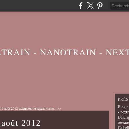
ATRAIN - NANOTRAIN - NEX
PRÉS
Blog
:
 19 août 2012
extension du réseau (suite... >>
- nextr
Descri
 août 2012
réseau
l'échel