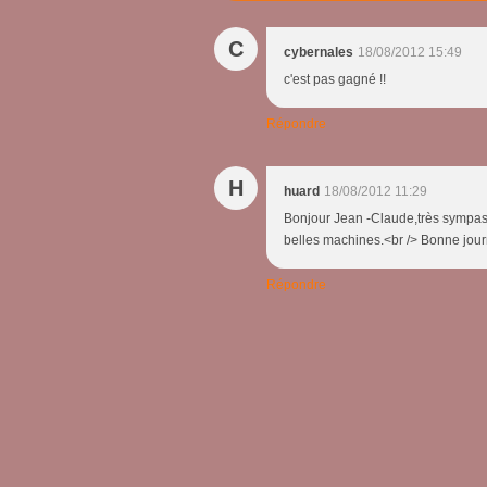
C
cybernales
18/08/2012 15:49
c'est pas gagné !!
Répondre
H
huard
18/08/2012 11:29
Bonjour Jean -Claude,très sympas l
belles machines.<br /> Bonne jour
Répondre