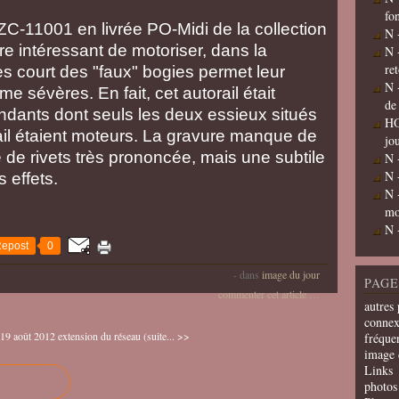
fo
ZZC-11001 en livrée PO-Midi de la collection
N 
tre intéressant de motoriser, dans la
N 
re
s court des "faux" bogies permet leur
N 
e sévères. En fait, cet autorail était
de
dants dont seuls les deux essieux situés
HO
rail étaient moteurs. La gravure manque de
jo
e de rivets très prononcée, mais une subtile
N 
N 
es effets.
N 
mo
N 
epost
0
-
dans
image du jour
PAGE
commenter cet article
…
autres 
connex
 19 août 2012
extension du réseau (suite... >>
fréquen
image 
Links
photos 