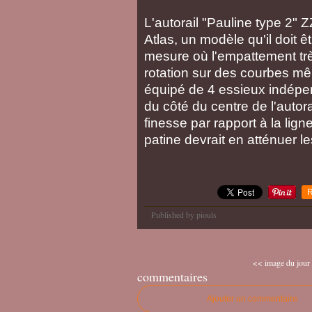
L'autorail "Pauline type 2" 
Atlas, un modèle qu'il doit ê
mesure où l'empattement trè
rotation sur des courbes mêm
équipé de 4 essieux indépen
du côté du centre de l'auto
finesse par rapport à la lign
patine devrait en atténuer l
R
Published by piouls
<< image du jour
commentaires
Ajouter un commentaire