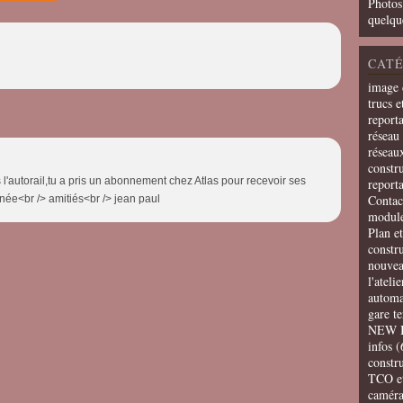
Photos
quelqu
CATÉ
image 
trucs e
report
réseau 
réseau
constru
'autorail,tu a pris un abonnement chez Atlas pour recevoir ses
report
Contac
née<br /> amitiés<br /> jean paul
modul
Plan e
constr
nouvea
l'ateli
automa
gare t
NEW 
infos
(
constru
TCO e
camér