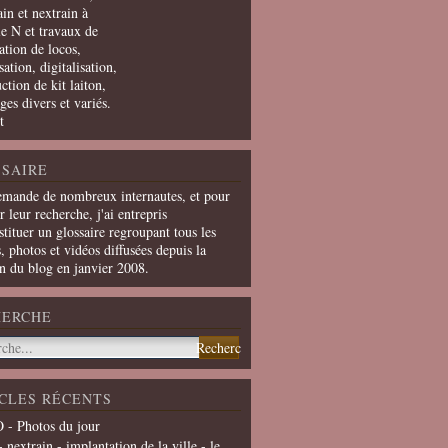
in et nextrain à
le N et travaux de
ation de locos,
ation, digitalisation,
ction de kit laiton,
ges divers et variés.
t
SAIRE
emande de nombreux internautes, et pour
er leur recherche, j'ai entrepris
tituer un glossaire regroupant tous les
s, photos et vidéos diffusées depuis la
on du blog en janvier 2008.
HERCHE
CLES RÉCENTS
 - Photos du jour
- nextrain - implantation de la ville - le