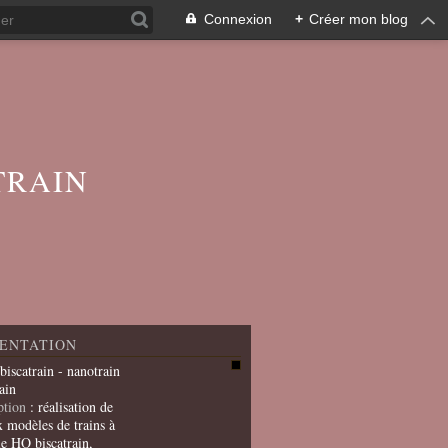
Connexion
+
Créer mon blog
TRAIN
ENTATION
 biscatrain - nanotrain
ain
ption
: réalisation de
x modèles de trains à
le HO biscatrain,