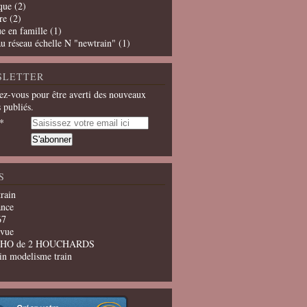
que
(2)
re
(2)
e en famille
(1)
u réseau échelle N "newtrain"
(1)
SLETTER
z-vous pour être averti des nouveaux
s publiés.
S
train
ance
67
evue
u HO de 2 HOUCHARDS
in modelisme train