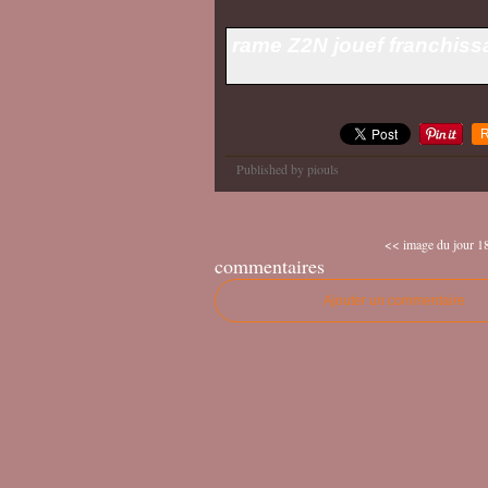
rame Z2N jouef franchissa
R
Published by piouls
<< image du jour 18
commentaires
Ajouter un commentaire