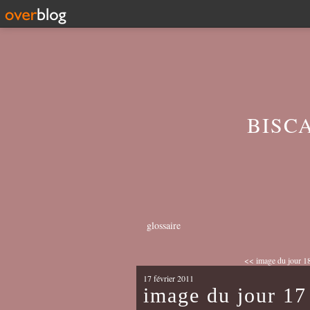
BISC
glossaire
<< image du jour 18
17 février 2011
image du jour 17