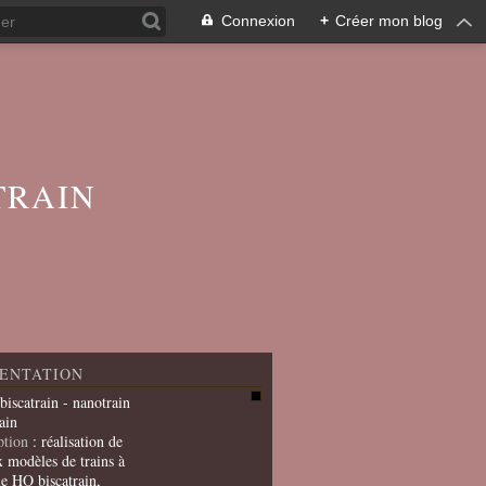
Connexion
+
Créer mon blog
TRAIN
ENTATION
 biscatrain - nanotrain
ain
ption
: réalisation de
x modèles de trains à
le HO biscatrain,