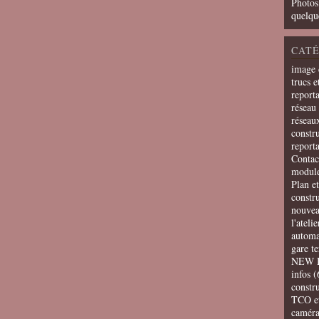
Photos
quelqu
CATÉ
image 
trucs e
report
réseau 
réseau
constru
report
Contac
modul
Plan e
constr
nouvea
l'ateli
automa
gare t
NEW 
infos
(
constru
TCO e
camér