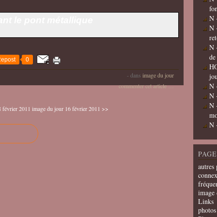
fo
N 
nt le pont métallique
N 
re
N 
de
epost
0
HO
-
dans
image du jour
jo
N 
commenter cet article
…
N 
N 
 février 2011
image du jour 16 février 2011 >>
mo
N 
PAGE
autres 
connex
fréquen
image 
Links
photos 