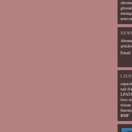
chroni
glossai
musiqu
nouvea
NEW
Abonne
article
Email
LIEN
espace
rail-fr
LPAT
loco r
résea
limous
RMF