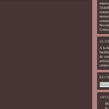
nanotra
l'échel
restaur
motoris
constru
bricola
Contac
GLOS
A la d
facilit
de cons
article
créati
REC
ARTI
HO
N 