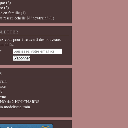
que
(2)
re
(2)
e en famille
(1)
u réseau échelle N "newtrain"
(1)
SLETTER
z-vous pour être averti des nouveaux
s publiés.
S
train
ance
67
evue
u HO de 2 HOUCHARDS
in modelisme train