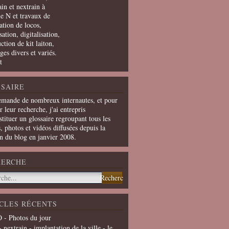
in et nextrain à
le N et travaux de
ation de locos,
ation, digitalisation,
ction de kit laiton,
ges divers et variés.
t
SAIRE
emande de nombreux internautes, et pour
er leur recherche, j'ai entrepris
tituer un glossaire regroupant tous les
s, photos et vidéos diffusées depuis la
on du blog en janvier 2008.
HERCHE
CLES RÉCENTS
 - Photos du jour
- nextrain - implantation de la ville - le