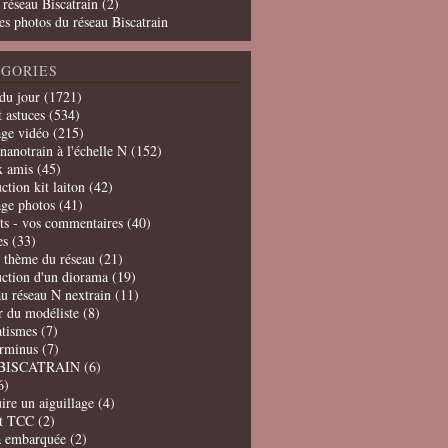
 réseau Biscatrain (2)
es photos du réseau Biscatrain
GORIES
du jour
(1721)
t astuces
(534)
age vidéo
(215)
nanotrain à l'échelle N
(152)
x amis
(45)
ction kit laiton
(42)
age photos
(41)
ts - vos commentaires
(40)
es
(33)
t thème du réseau
(21)
uction d'un diorama
(19)
u réseau N nextrain
(11)
er du modéliste
(8)
tismes
(7)
erminus
(7)
BISCATRAIN
(6)
6)
ire un aiguillage
(4)
t TCC
(2)
a embarquée
(2)