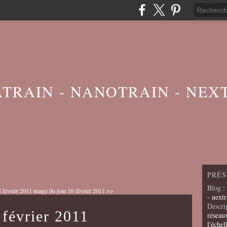
ATRAIN - NANOTRAIN - NEX
PRÉS
Blog
:
 février 2011
image du jour 16 février 2011 >>
- nextr
Descri
 février 2011
réseau
l'échel