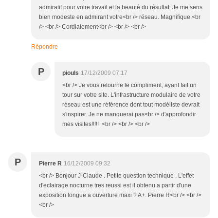
admiratif pour votre travail et la beauté du résultat. Je me sens
bien modeste en admirant votre<br /> réseau. Magnifique.<br
/> <br /> Cordialement<br /> <br /> <br />
Répondre
P
piouls
17/12/2009 07:17
<br /> Je vous retourne le compliment, ayant fait un
tour sur votre site. L'infrastructure modulaire de votre
réseau est une référence dont tout modéliste devrait
s'inspirer. Je ne manquerai pas<br /> d'approfondir
mes visites!!!!! <br /> <br /> <br />
P
Pierre R
16/12/2009 09:32
<br /> Bonjour J-Claude . Petite question technique . L'effet
d'eclairage nocturne tres reussi est il obtenu a partir d'une
exposition longue a ouverture maxi ? A+. Pierre R<br /> <br />
<br />