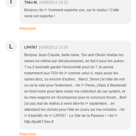
T
Théo M.
16/08/2012 18:22
Bonjour,<br /> Vraiment superbe vue, sur le viaduc ! Cette
rame est superbe !
Répondre
L
LPAT67
16/08/2012 13:26
Bonjour Jean-Claude, belle rame. Ton ami Olivier réalise les
rames lui-même par décalcomanies, en fait-il pour les autres
? ou il souhaite garder l'exclusivité pour lui ? Je pense
notamment aux TGV<br /> comme celui ci, mais aussi les
rames téoz, ou encore d'autres... Merci. Sinon j'ai hâte de voir
ou va ta voie pour l'extension...<br /> Perso, j'étais à Blasiwald
en foret noire pour faire rouler ma collection de car-system, et
eu mes wagons en récompense pour le concours forum... Bref
j'ai pas mal de vidéos à venir dès<br /> septembre... en
attendant les clichés pour l'été en cours sur ma croisière...<br
/> A bientôt.<br /> LPAT67 - Le Site de la Passion ! -<br />
http://lpat67.free.fr
Répondre