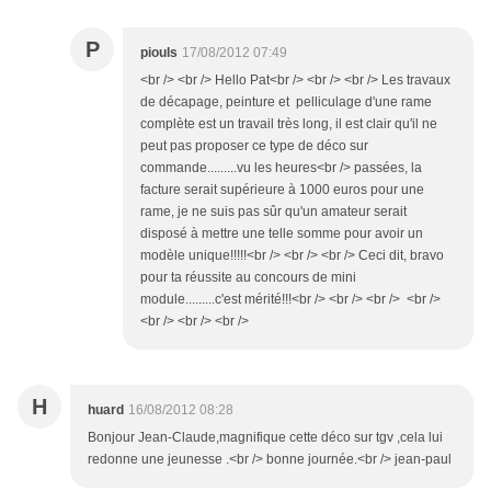
P
piouls
17/08/2012 07:49
<br /> <br /> Hello Pat<br /> <br /> <br /> Les travaux
de décapage, peinture et pelliculage d'une rame
complète est un travail très long, il est clair qu'il ne
peut pas proposer ce type de déco sur
commande.........vu les heures<br /> passées, la
facture serait supérieure à 1000 euros pour une
rame, je ne suis pas sûr qu'un amateur serait
disposé à mettre une telle somme pour avoir un
modèle unique!!!!!<br /> <br /> <br /> Ceci dit, bravo
pour ta réussite au concours de mini
module.........c'est mérité!!!<br /> <br /> <br /> <br />
<br /> <br /> <br />
H
huard
16/08/2012 08:28
Bonjour Jean-Claude,magnifique cette déco sur tgv ,cela lui
redonne une jeunesse .<br /> bonne journée.<br /> jean-paul