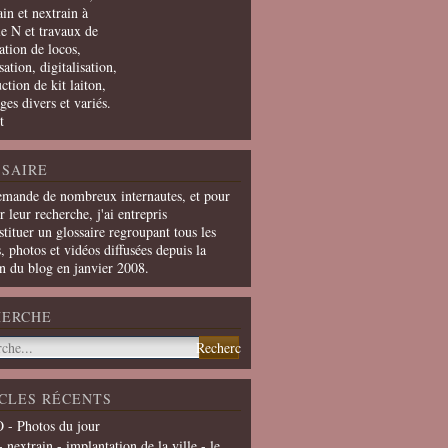
in et nextrain à
le N et travaux de
ation de locos,
ation, digitalisation,
ction de kit laiton,
ges divers et variés.
t
SAIRE
emande de nombreux internautes, et pour
er leur recherche, j'ai entrepris
tituer un glossaire regroupant tous les
s, photos et vidéos diffusées depuis la
on du blog en janvier 2008.
HERCHE
CLES RÉCENTS
 - Photos du jour
- nextrain - implantation de la ville - le