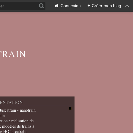
Connexion
+
Créer mon blog
TRAIN
ENTATION
 biscatrain - nanotrain
ain
ption
: réalisation de
x modèles de trains à
le HO biscatrain,