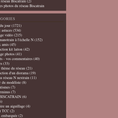
 réseau Biscatrain (2)
es photos du réseau Biscatrain
GORIES
du jour
(1721)
t astuces
(534)
age vidéo
(215)
nanotrain à l'échelle N
(152)
x amis
(45)
ction kit laiton
(42)
age photos
(41)
ts - vos commentaires
(40)
es
(33)
t thème du réseau
(21)
uction d'un diorama
(19)
u réseau N nextrain
(11)
er du modéliste
(8)
tismes
(7)
erminus
(7)
BISCATRAIN
(6)
6)
ire un aiguillage
(4)
t TCC
(2)
a embarquée
(2)