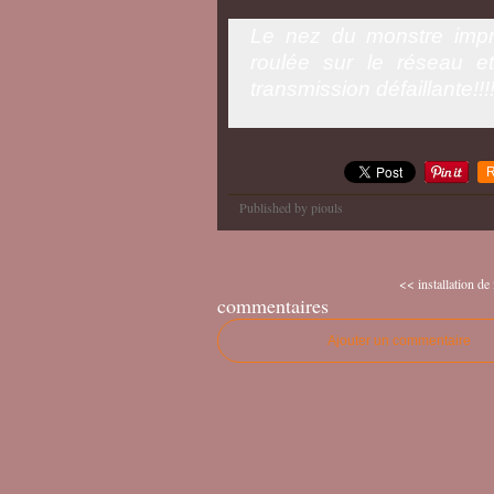
Le nez du monstre impr
roulée sur le réseau e
transmission défaillante!!!
R
Published by piouls
<< installation de
commentaires
Ajouter un commentaire