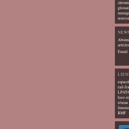
chroni
glossai
musiqu
nouvea
NEW
Abonne
article
Email
LIEN
espace
rail-fr
LPAT
loco r
résea
limous
RMF