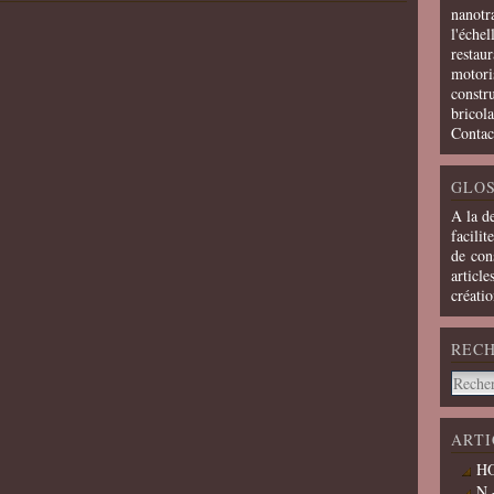
nanotra
l'échel
restaur
motoris
constru
bricola
Contac
GLOS
A la d
facilit
de cons
article
créati
REC
ARTI
HO
N 