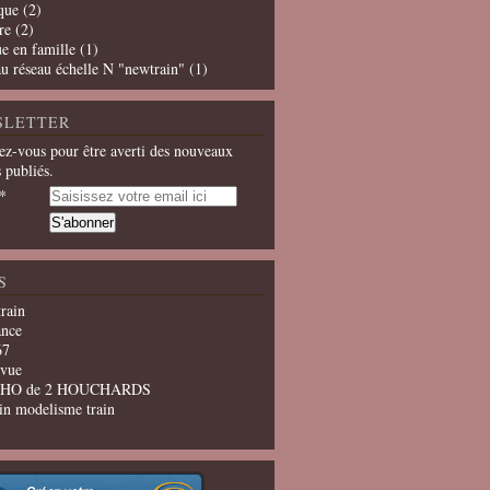
que
(2)
re
(2)
e en famille
(1)
u réseau échelle N "newtrain"
(1)
SLETTER
z-vous pour être averti des nouveaux
s publiés.
S
train
ance
67
evue
u HO de 2 HOUCHARDS
in modelisme train