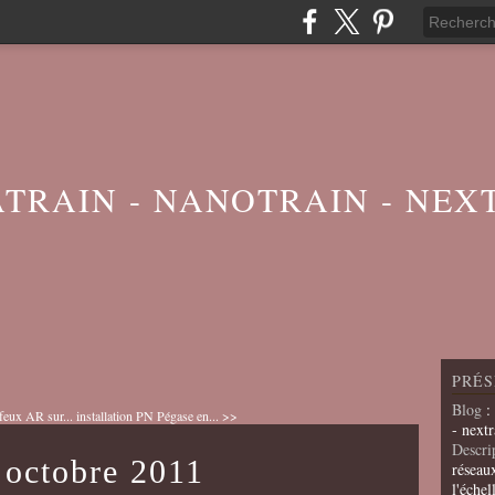
ATRAIN - NANOTRAIN - NEX
PRÉS
Blog
:
 feux AR sur...
installation PN Pégase en... >>
- nextr
Descri
 octobre 2011
réseau
l'échel