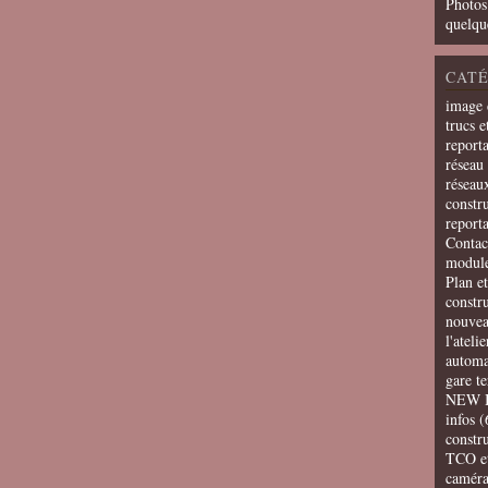
Photos
quelqu
CATÉ
image 
trucs e
report
réseau 
réseau
constru
report
Contac
modul
Plan e
constr
nouvea
l'ateli
automa
gare t
NEW 
infos
(
constru
TCO e
camér