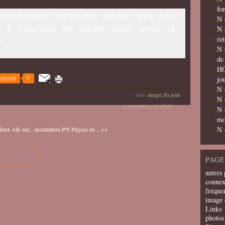
fo
essionnant, CC65001 Mistral, très peu
N 
t à nouveau en atelier pour revoir la
N 
re
!!
N 
de
HO
jo
epost
0
N 
-
dans
image du jour
N 
commenter cet article
…
N 
mo
N 
 feux AR sur...
installation PN Pégase en... >>
PAGE
autres 
connex
fréquen
image 
Links
photos 