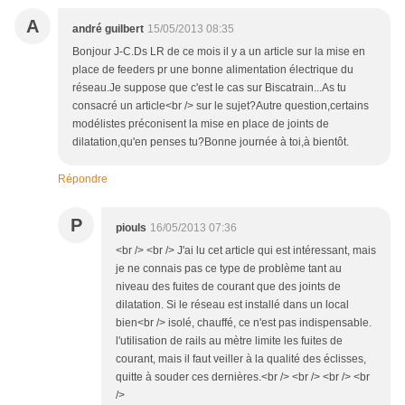
A
andré guilbert
15/05/2013 08:35
Bonjour J-C.Ds LR de ce mois il y a un article sur la mise en
place de feeders pr une bonne alimentation électrique du
réseau.Je suppose que c'est le cas sur Biscatrain...As tu
consacré un article<br /> sur le sujet?Autre question,certains
modélistes préconisent la mise en place de joints de
dilatation,qu'en penses tu?Bonne journée à toi,à bientôt.
Répondre
P
piouls
16/05/2013 07:36
<br /> <br /> J'ai lu cet article qui est intéressant, mais
je ne connais pas ce type de problème tant au
niveau des fuites de courant que des joints de
dilatation. Si le réseau est installé dans un local
bien<br /> isolé, chauffé, ce n'est pas indispensable.
l'utilisation de rails au mètre limite les fuites de
courant, mais il faut veiller à la qualité des éclisses,
quitte à souder ces dernières.<br /> <br /> <br /> <br
/>