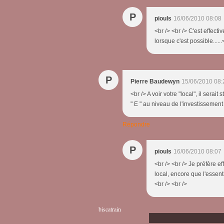
P
piouls
16/06/2010 08:08
<br /> <br /> C'est effect
lorsque c'est possible......
P
Pierre Baudewyn
15/06/2010 08:
<br /> A voir votre "local", il ser
" E " au niveau de l'investissemen
Répondre
P
piouls
16/06/2010 08:07
<br /> <br /> Je préfère 
local, encore que l'essenti
<br /> <br />
biscatrain