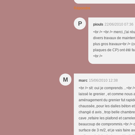
Répondre
P
piouls
22/06/2010 07:36
<br /> <br /> merci, j'ai r
divers travaux de maintena
plus gros travaux<br /> (c
plaques de CP) ont été fait
<br />
M
marc
15/06/2010 12:38
<br /> slt: oui je comprends ...<b
laissé le grenier , et comme nous 
aménagement du grenier fut rapideme
chaussée, pour les dalles béton et
changé d avis , trop belle chambre p
cave ,refaire les plafond et carrel
beaucoup de comprommis.<br /> don
surface de 3 m/2, et je vais faire 