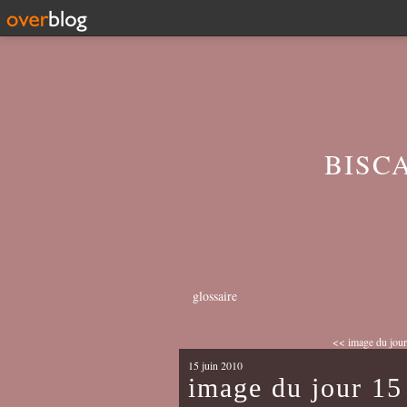
BISC
glossaire
<< image du jour
15 juin 2010
image du jour 15