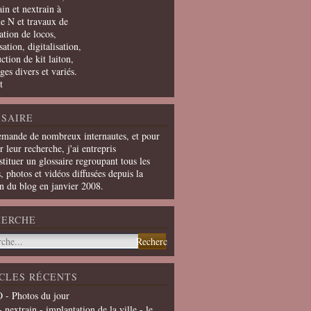
in et nextrain à
le N et travaux de
ation de locos,
ation, digitalisation,
ction de kit laiton,
ges divers et variés.
t
SAIRE
emande de nombreux internautes, et pour
er leur recherche, j'ai entrepris
tituer un glossaire regroupant tous les
s, photos et vidéos diffusées depuis la
on du blog en janvier 2008.
HERCHE
CLES RÉCENTS
 - Photos du jour
- nextrain - implantation de la ville - le