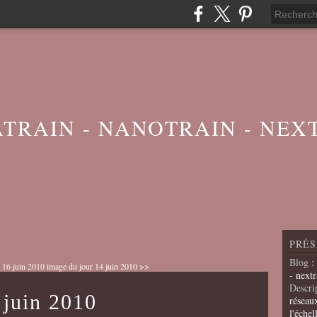
ATRAIN - NANOTRAIN - NEX
PRÉS
Blog
:
 16 juin 2010
image du jour 14 juin 2010 >>
- nextr
Descri
 juin 2010
réseau
l'échel