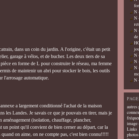
fo
N 
N 
re
N 
de
HO
jo
atrain, dans un coin du jardin. A l'origine, c'était un petit
N 
elier, garage à vélos, et de bucher. Les deux tiers de sa
N 
 pièce en forme de L pour construire le réseau, ma femme
N 
permis de maintenir un abri pour stocker le bois, les outils
mo
ur l'arrosage automatique.
N 
PAGE
al annexe a largement conditionné l'achat de la maison
autres 
connex
s les Landes. Je savais ce que je pouvais en tirer, mais je
fréquen
on aménagement (isolation, chauffage, plancher,
image 
t un point qu'il convient de bien cerner au départ, car la
Links
mais quand on aime, on ne compte pas, c'est bien connu!!!!!
photos 