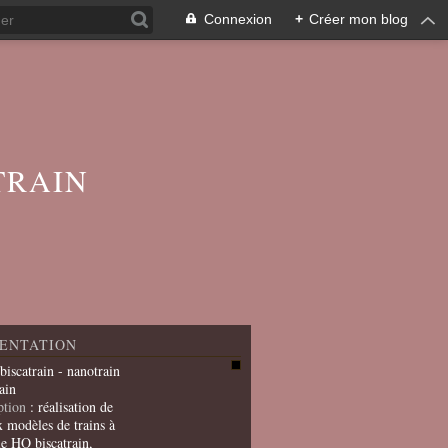
Connexion
+
Créer mon blog
TRAIN
ENTATION
 biscatrain - nanotrain
ain
ption
: réalisation de
x modèles de trains à
le HO biscatrain,