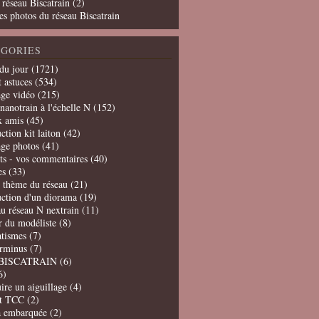
 réseau Biscatrain (2)
es photos du réseau Biscatrain
GORIES
du jour
(1721)
t astuces
(534)
age vidéo
(215)
nanotrain à l'échelle N
(152)
x amis
(45)
ction kit laiton
(42)
age photos
(41)
ts - vos commentaires
(40)
es
(33)
t thème du réseau
(21)
uction d'un diorama
(19)
u réseau N nextrain
(11)
er du modéliste
(8)
tismes
(7)
erminus
(7)
BISCATRAIN
(6)
6)
ire un aiguillage
(4)
t TCC
(2)
a embarquée
(2)