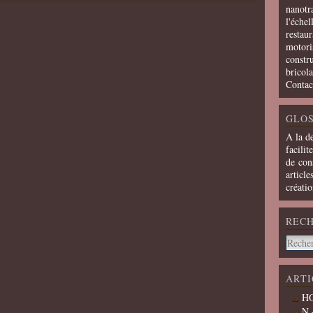
nanotra
l'échel
restaur
motoris
constru
bricola
Contac
GLOS
A la d
facilit
de cons
article
créati
REC
ARTI
HO
N 