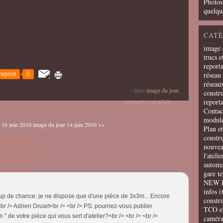
Photos
quelqu
CATÉ
image 
trucs e
report
réseau 
epost
0
réseau
-
dans
image du jour
constru
commenter cet article
…
report
Contac
modul
 16 juin 2010
image du jour 14 juin 2010 >>
Plan e
constr
nouvea
l'ateli
automa
gare t
NEW 
infos
(
up de chance: je ne dispose que d'une pièce de 3x3m... Encore
constru
<br /> Adrien Druart<br /> <br /> PS: pourriez-vous publier
TCO e
 de votre pièce qui vous sert d'atelier?<br /> <br /> <br />
camér