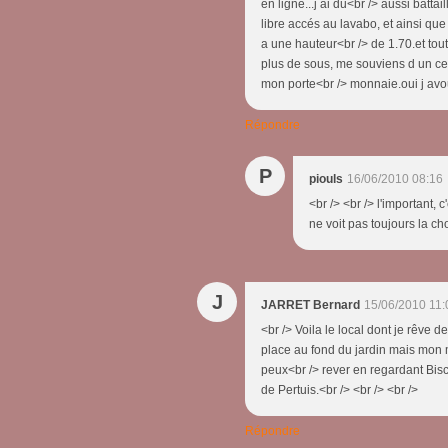
en ligne...j ai du<br /> aussi battai
libre accés au lavabo, et ainsi que
a une hauteur<br /> de 1.70.et tout 
plus de sous, me souviens d un cert
mon porte<br /> monnaie.oui j avou
Répondre
P
piouls
16/06/2010 08:16
<br /> <br /> l'important,
ne voit pas toujours la cho
J
JARRET Bernard
15/06/2010 11:
<br /> Voila le local dont je rêve 
place au fond du jardin mais mon 
peux<br /> rever en regardant Bis
de Pertuis.<br /> <br /> <br />
Répondre