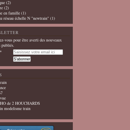
que
(2)
re
(2)
e en famille
(1)
u réseau échelle N "newtrain"
(1)
SLETTER
z-vous pour être averti des nouveaux
s publiés.
S
train
ance
67
evue
u HO de 2 HOUCHARDS
in modelisme train