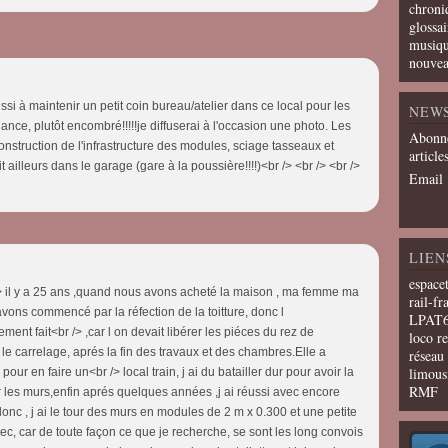
chroni
glossai
musiqu
nouvea
éussi à maintenir un petit coin bureau/atelier dans ce local pour les
NEW
nce, plutôt encombré!!!!!je diffuserai à l'occasion une photo. Les
Abonne
onstruction de l'infrastructure des modules, sciage tasseaux et
article
 ailleurs dans le garage (gare à la poussière!!!!)<br /> <br /> <br />
Email
LIEN
espace
r /> il y a 25 ans ,quand nous avons acheté la maison , ma femme ma
rail-fr
avons commencé par la réfection de la toitture, donc l
LPAT
nt fait<br /> ,car l on devait libérer les piéces du rez de
loco r
 le carrelage, aprés la fin des travaux et des chambres.Elle a
résea
limous
our en faire un<br /> local train, j ai du batailler dur pour avoir la
RMF
er les murs,enfin aprés quelques années ,j ai réussi avec encore
c , j ai le tour des murs en modules de 2 m x 0.300 et une petite
avec, car de toute façon ce que je recherche, se sont les long convois