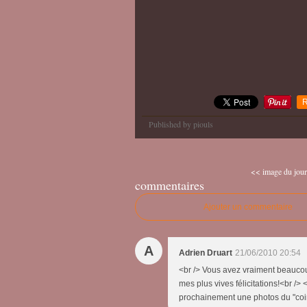
R
Published by piouls
<< image du jour
commentaires
Ajouter un commentaire
A
Adrien Druart
21/06/2010 20:54
<br /> Vous avez vraiment beauco
mes plus vives félicitations!<br /> 
prochainement une photos du "coin "