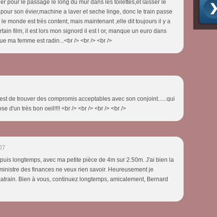
ller pour le passage le long du mur dans les toilettes,et laisser le
 pour son évier,machine a laver et seche linge, donc le train passe
le monde est trés content, mais maintenant ,elle dit toujours il y a
ain film, il est lors mon signord il est l or, manque un euro dans
e ma femme est radin...<br /> <br /> <br />
 c'est de trouver des compromis acceptables avec son conjoint......qui
se d'un très bon oeil!!!! <br /> <br /> <br /> <br />
07
depuis longtemps, avec ma petite pièce de 4m sur 2.50m. J'ai bien la
ministre des finances ne veux rien savoir. Heureusement je
catrain. Bien à vous, continuez longtemps, amicalement, Bernard