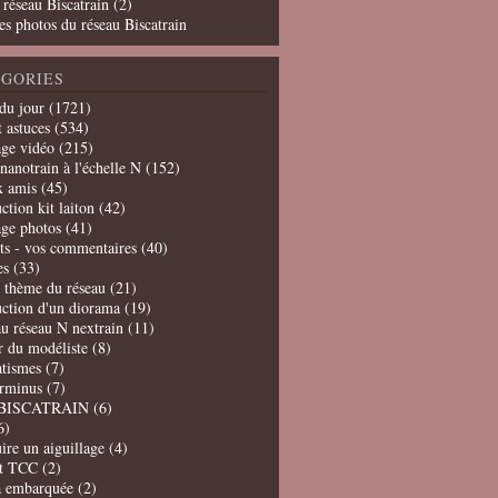
 réseau Biscatrain (2)
es photos du réseau Biscatrain
GORIES
du jour
(1721)
t astuces
(534)
age vidéo
(215)
nanotrain à l'échelle N
(152)
x amis
(45)
ction kit laiton
(42)
age photos
(41)
ts - vos commentaires
(40)
es
(33)
t thème du réseau
(21)
uction d'un diorama
(19)
u réseau N nextrain
(11)
er du modéliste
(8)
tismes
(7)
erminus
(7)
BISCATRAIN
(6)
6)
ire un aiguillage
(4)
t TCC
(2)
a embarquée
(2)