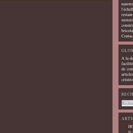
nanotra
l'échel
restaur
motoris
constru
bricola
Contac
GLOS
A la d
facilit
de cons
article
créati
REC
ARTI
HO
N 