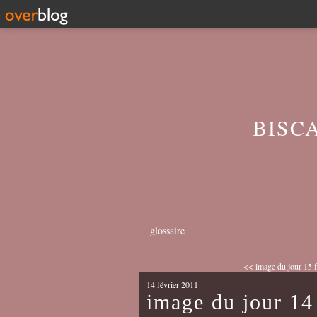
BISC
glossaire
<< image du jour 15 f
14 février 2011
image du jour 14