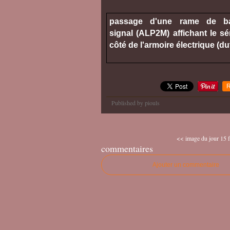
passage d'une rame de ban
signal (ALP2M) affichant le s
côté de l'armoire électrique (d
R
Published by piouls
<< image du jour 15 f
commentaires
Ajouter un commentaire