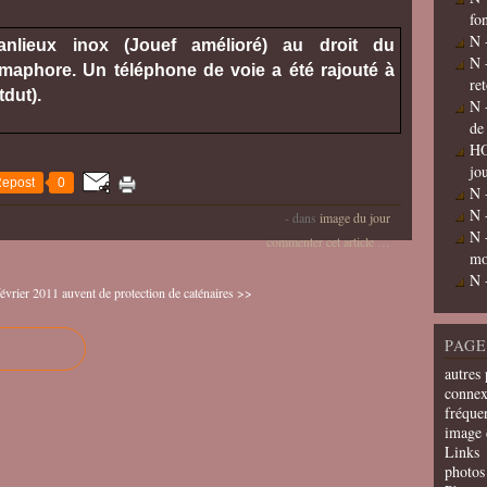
fo
N 
lieux inox (Jouef amélioré) au droit du
N 
émaphore. Un téléphone de voie a été rajouté à
re
utdut).
N 
de
HO
jo
epost
0
N 
N 
-
dans
image du jour
N 
commenter cet article
…
mo
N 
évrier 2011
auvent de protection de caténaires >>
PAGE
autres 
connex
fréquen
image 
Links
photos 