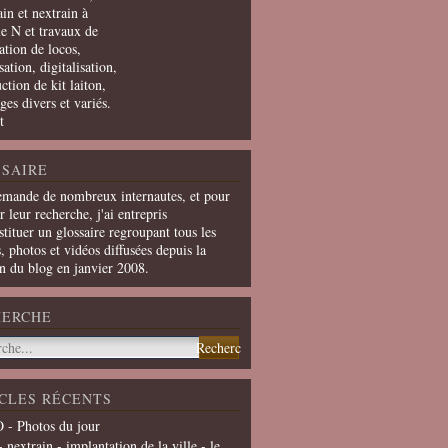
in et nextrain à
le N et travaux de
ation de locos,
ation, digitalisation,
ction de kit laiton,
ges divers et variés.
t
SAIRE
emande de nombreux internautes, et pour
er leur recherche, j'ai entrepris
tituer un glossaire regroupant tous les
s, photos et vidéos diffusées depuis la
on du blog en janvier 2008.
HERCHE
CLES RÉCENTS
 - Photos du jour
- nextrain - implantation de la ville - le