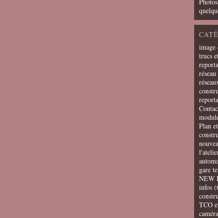
Photos
quelqu
CATÉ
image 
trucs e
report
réseau 
réseau
constru
report
Contac
modul
Plan e
constr
nouvea
l'ateli
automa
gare t
NEW 
infos
(
constru
TCO e
camér