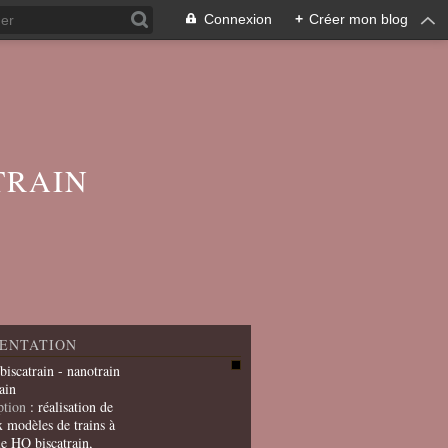
Connexion
+
Créer mon blog
TRAIN
ENTATION
 biscatrain - nanotrain
ain
ption
: réalisation de
x modèles de trains à
le HO biscatrain,