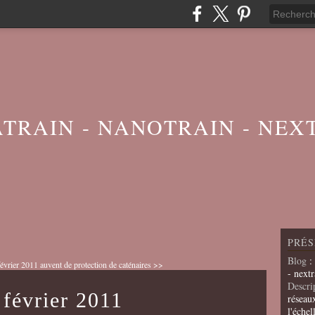
ATRAIN - NANOTRAIN - NEX
PRÉS
Blog
:
évrier 2011
auvent de protection de caténaires >>
- nextr
Descri
 février 2011
réseau
l'échel