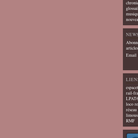
chroni
glossai
musiqu
nouvea
NEW
Abonne
article
Email
LIEN
espace
rail-fr
LPAT
loco r
résea
limous
RMF