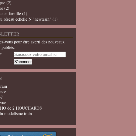
que
(2)
re
(2)
e en famille
(1)
u réseau échelle N "newtrain"
(1)
SLETTER
z-vous pour être averti des nouveaux
s publiés.
S
train
ance
67
evue
u HO de 2 HOUCHARDS
in modelisme train