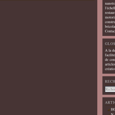
nanotra
l'échel
restaur
motoris
constru
bricola
Contac
GLOS
A la d
facilit
de cons
article
créati
REC
ARTI
HO
N 