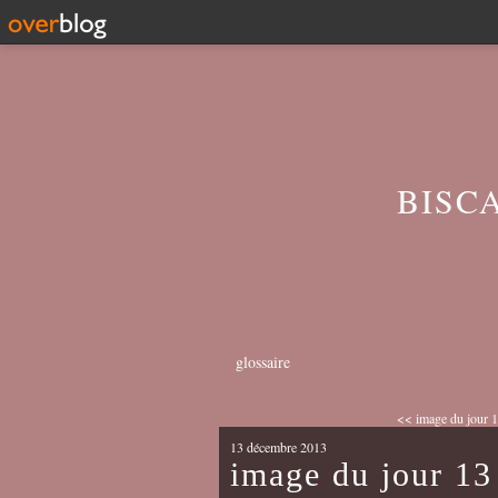
BISC
glossaire
<< image du jour 1
13 décembre 2013
image du jour 1