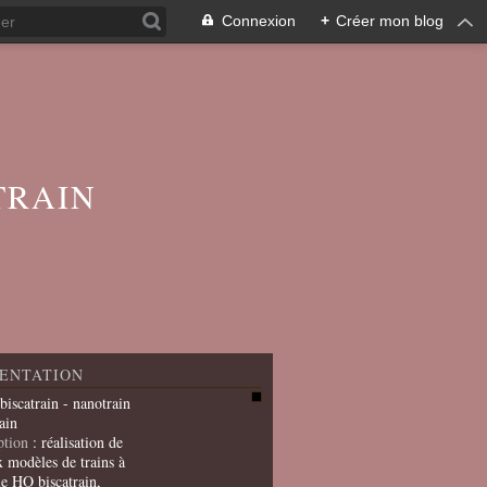
Connexion
+
Créer mon blog
TRAIN
ENTATION
 biscatrain - nanotrain
ain
ption
: réalisation de
x modèles de trains à
le HO biscatrain,