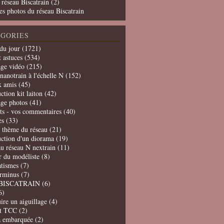
 réseau Biscatrain (2)
es photos du réseau Biscatrain
GORIES
du jour
(1721)
t astuces
(534)
age vidéo
(215)
nanotrain à l'échelle N
(152)
x amis
(45)
ction kit laiton
(42)
age photos
(41)
ts - vos commentaires
(40)
es
(33)
t thème du réseau
(21)
uction d'un diorama
(19)
u réseau N nextrain
(11)
er du modéliste
(8)
tismes
(7)
erminus
(7)
BISCATRAIN
(6)
6)
ire un aiguillage
(4)
t TCC
(2)
a embarquée
(2)