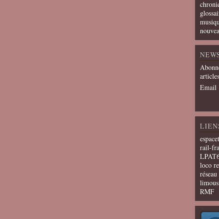
chroni
glossai
musiqu
nouvea
NEW
Abonne
article
Email
LIEN
espace
rail-fr
LPAT
loco r
résea
limous
RMF