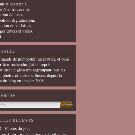
in et nextrain à
le N et travaux de
ation de locos,
ation, digitalisation,
ction de kit laiton,
ges divers et variés.
t
SAIRE
emande de nombreux internautes, et pour
er leur recherche, j'ai entrepris
tituer un glossaire regroupant tous les
s, photos et vidéos diffusées depuis la
on du blog en janvier 2008.
HERCHE
CLES RÉCENTS
 - Photos du jour
- nextrain - implantation de la ville - le