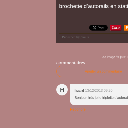
brochette d'autorails en sta
R
Published by piouls
<< image du jour 1
commentaires
Ajouter un commentaire
H
huard
13/12/2013 09:20
Bonjour, très jolie triplette d'autor
Répondre