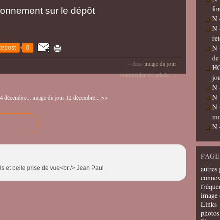
fo
tionnement sur le dépôt
N 
N 
re
N 
epost
0
de
-
dans
image du jour
HO
commenter cet article
…
jo
N 
N 
4 décembre...
image du jour 12 décembre... >>
N 
mo
N 
PAGE
autres 
ails et belle prise de vue<br /> Jean Paul
connex
fréquen
image 
Links
photos 