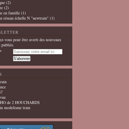
que
(2)
re
(2)
e en famille
(1)
u réseau échelle N "newtrain"
(1)
SLETTER
z-vous pour être averti des nouveaux
s publiés.
S
train
ance
67
evue
u HO de 2 HOUCHARDS
in modelisme train