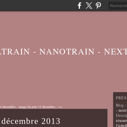
ATRAIN - NANOTRAIN - NEX
PRÉS
Blog
:
4 décembre...
image du jour 12 décembre... >>
- nextr
Descri
3 décembre 2013
réseau
l'échel