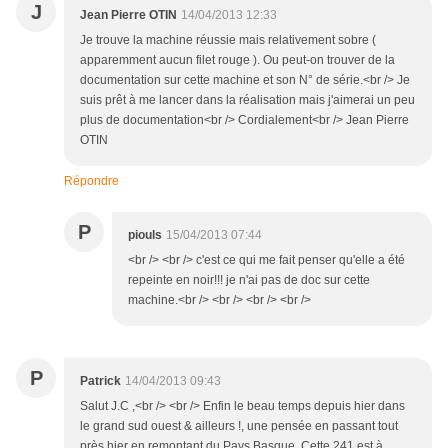
J
Jean Pierre OTIN
14/04/2013 12:33
Je trouve la machine réussie mais relativement sobre (
apparemment aucun filet rouge ). Ou peut-on trouver de la
documentation sur cette machine et son N° de série.<br /> Je
suis prêt à me lancer dans la réalisation mais j'aimerai un peu
plus de documentation<br /> Cordialement<br /> Jean Pierre
OTIN
Répondre
P
piouls
15/04/2013 07:44
<br /> <br /> c'est ce qui me fait penser qu'elle a été
repeinte en noir!!! je n'ai pas de doc sur cette
machine.<br /> <br /> <br /> <br />
P
Patrick
14/04/2013 09:43
Salut J.C ,<br /> <br /> Enfin le beau temps depuis hier dans
le grand sud ouest & ailleurs !, une pensée en passant tout
près hier en remontant du Pays Basque .Cette 241 est à