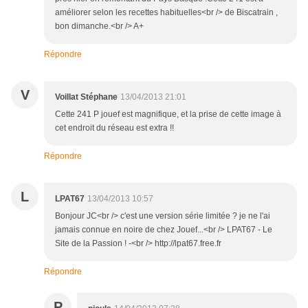
améliorer selon les recettes habituelles<br /> de Biscatrain ,
bon dimanche.<br /> A+
Répondre
V
Voillat Stéphane
13/04/2013 21:01
Cette 241 P jouef est magnifique, et la prise de cette image à
cet endroit du réseau est extra !!
Répondre
L
LPAT67
13/04/2013 10:57
Bonjour JC<br /> c'est une version série limitée ? je ne l'ai
jamais connue en noire de chez Jouef...<br /> LPAT67 - Le
Site de la Passion ! -<br /> http://lpat67.free.fr
Répondre
P