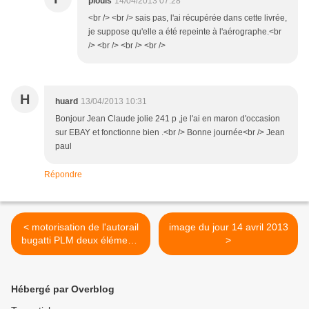
piouls
14/04/2013 07:28
<br /> <br /> sais pas, l'ai récupérée dans cette livrée,
je suppose qu'elle a été repeinte à l'aérographe.<br
/> <br /> <br /> <br />
H
huard
13/04/2013 10:31
Bonjour Jean Claude jolie 241 p ,je l'ai en maron d'occasion
sur EBAY et fonctionne bien .<br /> Bonne journée<br /> Jean
paul
Répondre
< motorisation de l'autorail
image du jour 14 avril 2013
bugatti PLM deux éléments
>
Atlas
Hébergé par Overblog