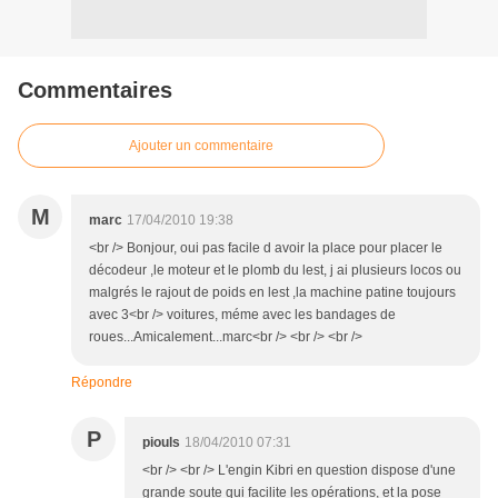
Commentaires
Ajouter un commentaire
M
marc
17/04/2010 19:38
<br /> Bonjour, oui pas facile d avoir la place pour placer le
décodeur ,le moteur et le plomb du lest, j ai plusieurs locos ou
malgrés le rajout de poids en lest ,la machine patine toujours
avec 3<br /> voitures, méme avec les bandages de
roues...Amicalement...marc<br /> <br /> <br />
Répondre
P
piouls
18/04/2010 07:31
<br /> <br /> L'engin Kibri en question dispose d'une
grande soute qui facilite les opérations, et la pose