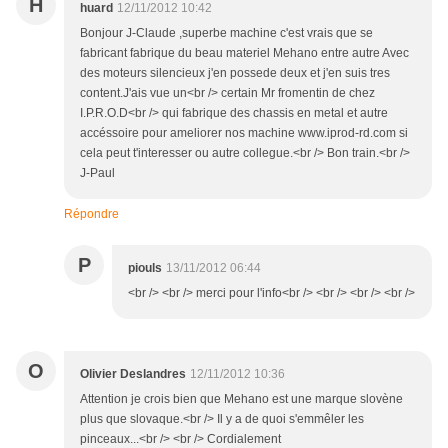
H
huard
12/11/2012 10:42
Bonjour J-Claude ,superbe machine c'est vrais que se
fabricant fabrique du beau materiel Mehano entre autre Avec
des moteurs silencieux j'en possede deux et j'en suis tres
content.J'ais vue un<br /> certain Mr fromentin de chez
I.P.R.O.D<br /> qui fabrique des chassis en metal et autre
accéssoire pour ameliorer nos machine www.iprod-rd.com si
cela peut t'interesser ou autre collegue.<br /> Bon train.<br />
J-Paul
Répondre
P
piouls
13/11/2012 06:44
<br /> <br /> merci pour l'info<br /> <br /> <br /> <br />
O
Olivier Deslandres
12/11/2012 10:36
Attention je crois bien que Mehano est une marque slovène
plus que slovaque.<br /> Il y a de quoi s'emmêler les
pinceaux...<br /> <br /> Cordialement