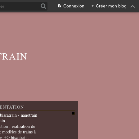
Connexion
+
Créer mon blog
TRAIN
ENTATION
 biscatrain - nanotrain
ain
ption
: réalisation de
x modèles de trains à
le HO biscatrain,