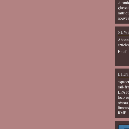
chroni
glossai
musiqu
nouvea
NEW
Abonne
article
Email
LIEN
espace
rail-fr
LPAT
loco r
résea
limous
RMF