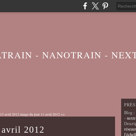
ATRAIN - NANOTRAIN - NEX
PRÉS
Blog
:
13 avril 2012
image du jour 11 avril 2012 >>
- nextr
Descri
 avril 2012
réseau
l'échel