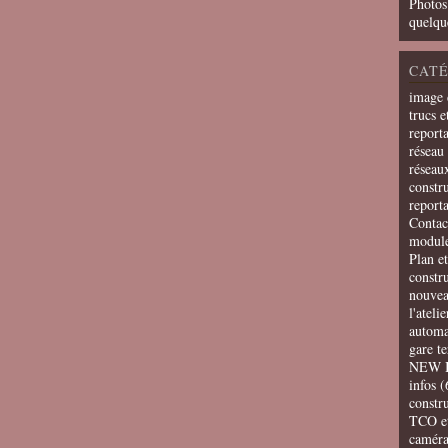
Photos
quelqu
CATÉ
image 
trucs e
report
réseau 
réseau
constru
report
Contac
modul
Plan e
constr
nouvea
l'ateli
automa
gare t
NEW 
infos
(
constru
TCO e
camér