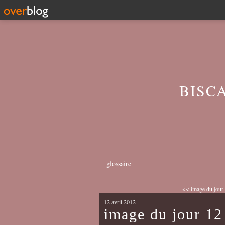
BISC
glossaire
<< image du jour 
12 avril 2012
image du jour 12