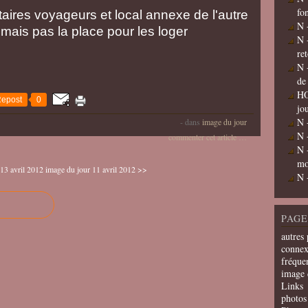
fo
taires voyageurs et local annexe de l'autre
N 
, mais pas la place pour les loger
N 
re
N 
de
HO
epost
0
jo
N 
-
dans
image du jour
N 
commenter cet article
…
N 
mo
13 avril 2012
image du jour 11 avril 2012 >>
N 
PAGE
autres 
connex
fréquen
image 
Links
photos 