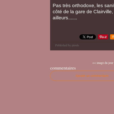
Pas très orthodoxe, les sani
côté de la gare de Clairville
ailleurs.......
R
Published by piouls
<< image du jour 
commentaires
Ajouter un commentaire