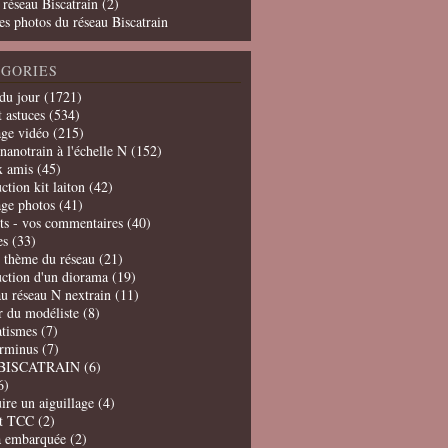
 réseau Biscatrain (2)
es photos du réseau Biscatrain
GORIES
du jour
(1721)
t astuces
(534)
age vidéo
(215)
nanotrain à l'échelle N
(152)
x amis
(45)
ction kit laiton
(42)
age photos
(41)
ts - vos commentaires
(40)
es
(33)
t thème du réseau
(21)
uction d'un diorama
(19)
u réseau N nextrain
(11)
er du modéliste
(8)
tismes
(7)
erminus
(7)
BISCATRAIN
(6)
6)
ire un aiguillage
(4)
t TCC
(2)
a embarquée
(2)