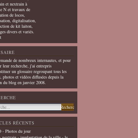
in et nextrain à
le N et travaux de
ation de locos,
ation, digitalisation,
ction de kit laiton,
ges divers et variés.
t
SAIRE
emande de nombreux internautes, et pour
er leur recherche, j'ai entrepris
tituer un glossaire regroupant tous les
s, photos et vidéos diffusées depuis la
on du blog en janvier 2008.
HERCHE
CLES RÉCENTS
 - Photos du jour
- nextrain - implantation de la ville - le