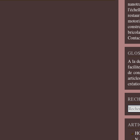
nanotra
l'échel
restaur
motoris
constru
bricola
Contac
GLOS
A la d
facilit
de cons
article
créati
REC
ARTI
HO
N 