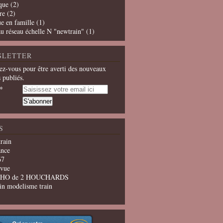
que
(2)
re
(2)
e en famille
(1)
u réseau échelle N "newtrain"
(1)
SLETTER
z-vous pour être averti des nouveaux
s publiés.
S
train
ance
67
evue
u HO de 2 HOUCHARDS
in modelisme train