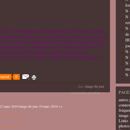
fo
N 
N 
re
N 
me CIWL sont équipées d'éclairage leds CMS et raccordées
de
position finale sera de sept voitures Jouef et un fourgon
HO
ar une résistance supplémentaire de 500 ohms situé entre la
jo
enter encore la valeur de cette résistance et la porter à 1
N 
t une fois les huit voitures attelées et branchées.
N 
ion nocturne" ont tendance à impressionner davantage les
N 
mo
N 
epost
0
-
dans
image du jour
PAGE
commenter cet article
…
autres 
connex
 12 mars 2010
image du jour 10 mars 2010 >>
fréquen
image 
Links
photos 