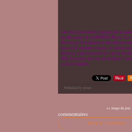
Les trois premières voitures de la ra
au décodeur de la BB9004 Roco. La com
Rivarossi. L'éclairage a été atténué p
loco et le premier wagon, je pense augm
Kohms, mais j'attends de voir le résulta
NB: les prises de vue en réglage "vis
zones éclairées
.
R
Published by piouls
<< image du jour
commentaires
Ajouter un commentaire