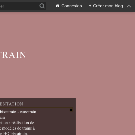
Connexion
+
Créer mon blog
TRAIN
ENTATION
 biscatrain - nanotrain
ain
ption
: réalisation de
x modèles de trains à
le HO biscatrain,