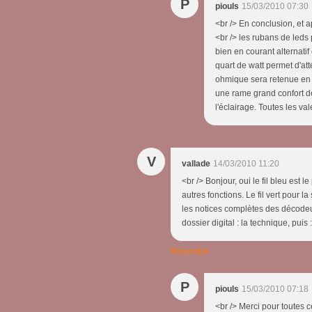
P
piouls
15/03/2010 07:30
<br /> En conclusion, et ap
<br /> les rubans de led
bien en courant alternatif
quart de watt permet d'att
ohmique sera retenue en 
une rame grand confort d
l'éclairage. Toutes les va
V
vallade
14/03/2010 11:20
<br /> Bonjour, oui le fil bleu est 
autres fonctions. Le fil vert pour la
les notices complètes des décodeu
dossier digital : la technique, puis
Répondre
P
piouls
15/03/2010 07:18
<br /> Merci pour toutes c