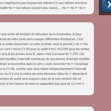
rs n'appliquent pas toujours les mêmes CV aux mêmes fonctions
nsulter<br /> les notices souvent peu claires.....<br /> <br /> <br />
r une sortie de fonction du décodeur de la locomotive, le plus
neuse de votre rame sans essayer différentes résistances, c’est
 la sortie concernée ( si votre centrale vous le permet ).<br /> Par
r Lenz c’est la CV 55 pour la sortie A et C et CV56 pour les sorties
 1 et la B les phares sens B, valeur mini 0 et maxi<br /> 255 ) De
nt modifier l’intensité lumineuse de vos phares. Exemple modifier
iliser la locomotive dans le sens 1 puis raccorder<br /> l’éclairage
fier la CV 56. comme cela vous régler indépendamment l’intensité
pour les CV voir la notice de votre décodeur elles<br /> dépendent
 tension de sortie sera toujours celle de la voie environ 18v en
tance si vos rubans de leds ne supportent pas plus de 12 v<br />