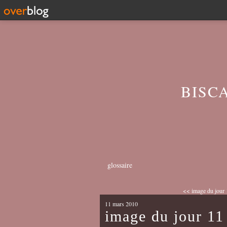
BISC
glossaire
<< image du jour
11 mars 2010
image du jour 11