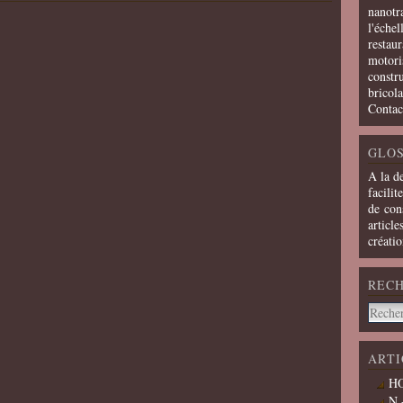
nanotra
l'échel
restaur
motoris
constru
bricola
Contac
GLOS
A la d
facilit
de cons
article
créati
REC
ARTI
HO
N 