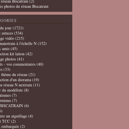
 réseau Biscatrain (2)
es photos du réseau Biscatrain
GORIES
du jour
(1721)
t astuces
(534)
age vidéo
(215)
nanotrain à l'échelle N
(152)
x amis
(45)
ction kit laiton
(42)
age photos
(41)
ts - vos commentaires
(40)
es
(33)
t thème du réseau
(21)
uction d'un diorama
(19)
u réseau N nextrain
(11)
er du modéliste
(8)
tismes
(7)
erminus
(7)
BISCATRAIN
(6)
6)
ire un aiguillage
(4)
t TCC
(2)
a embarquée
(2)