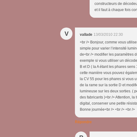
constructeurs de décodeu
et il faut à chaque fois co
V
vallade
13/03/2010 22:30
<br /> Bonjour, comme vous utilise
simple pour varier l’intensité lumi
de<br /> modifier les paramètres de
exemple si vous utiliser un décodeu
B et D ( la A étant les phares sens
cette manière vous pouvez égaleme
la CV 55 pour les phares si vous ut
de la rame sur la sortie D et modi
lumineuse sur les deux sorties. ( 
des fabricants )<br /> Attention, la
digital, conserver une petite résis
Bonne journée<br /> <br /> <br />
Répondre