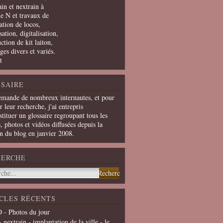
in et nextrain à
le N et travaux de
ation de locos,
ation, digitalisation,
ction de kit laiton,
ges divers et variés.
t
SAIRE
emande de nombreux internautes, et pour
er leur recherche, j'ai entrepris
tituer un glossaire regroupant tous les
s, photos et vidéos diffusées depuis la
on du blog en janvier 2008.
HERCHE
CLES RÉCENTS
 - Photos du jour
- nextrain - implantation de la ville - le