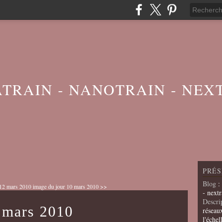
ATRAIN - NANOTRAIN - NEX
PRÉS
Blog
:
 12 mars 2010
image du jour 10 mars 2010 >>
- nextr
Descri
 mars 2010
réseau
l'échel