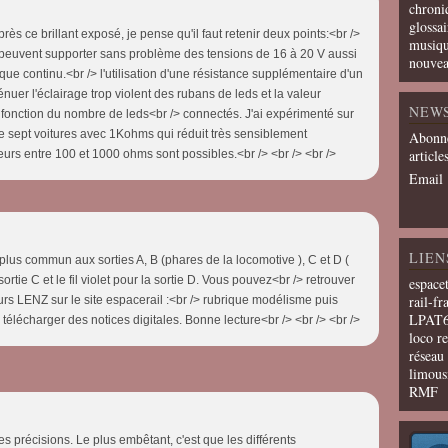
chroni
glossai
rès ce brillant exposé, je pense qu'il faut retenir deux points:<br />
musiqu
s peuvent supporter sans problème des tensions de 16 à 20 V aussi
nouvea
 que continu.<br /> l'utilisation d'une résistance supplémentaire d'un
énuer l'éclairage trop violent des rubans de leds et la valeur
NEW
fonction du nombre de leds<br /> connectés. J'ai expérimenté sur
e sept voitures avec 1Kohms qui réduit très sensiblement
Abonne
article
leurs entre 100 et 1000 ohms sont possibles.<br /> <br /> <br />
Email
LIEN
le plus commun aux sorties A, B (phares de la locomotive ), C et D (
 sortie C et le fil violet pour la sortie D. Vous pouvez<br /> retrouver
espace
rail-fr
rs LENZ sur le site espacerail :<br /> rubrique modélisme puis
LPAT
 : télécharger des notices digitales. Bonne lecture<br /> <br /> <br />
loco r
résea
limous
RMF
es précisions. Le plus embêtant, c'est que les différents