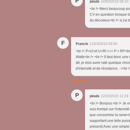
P
piouls
14/03/2010 06:20
<br /> Merci beaucoup pou
CV en question lorsque tout
du décodeur<br /> si j'ai b
F
Francis
12/03/2010 09:00
<br /> P=UI et U=RI ==> P = RI²<b
Watts<br /> <br /> Il faut donc une
dit, je dois avoir raté quelque cho
d'intensité et de résistance. :-/<br /
Répondre
P
piouls
12/03/2010 12:28
<br /> Bonjour.<br /> Je v
suis trompé sur l'intensit
que consomme la rame<br 
supportant une telle pui
présent) Avec une simple r