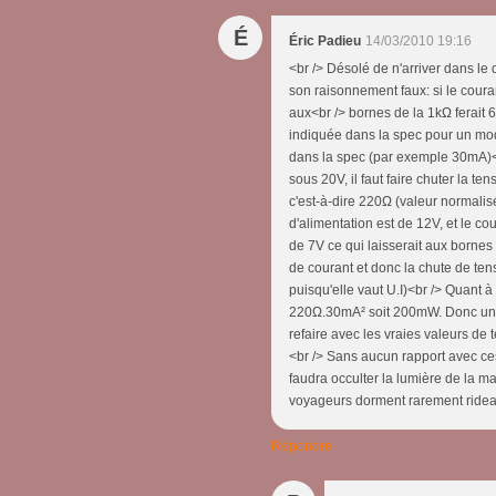
É
Éric Padieu
14/03/2010 19:16
<br /> Désolé de n'arriver dans le 
son raisonnement faux: si le coura
aux<br /> bornes de la 1kΩ ferait 65
indiquée dans la spec pour un mod
dans la spec (par exemple 30mA)<b
sous 20V, il faut faire chuter la t
c'est-à-dire 220Ω (valeur normalisé
d'alimentation est de 12V, et le co
de 7V ce qui laisserait aux borne
de courant et donc la chute de ten
puisqu'elle vaut U.I)<br /> Quant à
220Ω.30mA² soit 200mW. Donc une r
refaire avec les vraies valeurs de
<br /> Sans aucun rapport avec ces c
faudra occulter la lumière de la m
voyageurs dorment rarement rideaux
Répondre