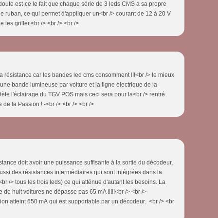
oute est-ce le fait que chaque série de 3 leds CMS a sa propre
le ruban, ce qui permet d'appliquer un<br /> courant de 12 à 20 V
les griller.<br /> <br /> <br />
 la résistance car les bandes led cms consomment !!!<br /> le mieux
 une bande lumineuse par voiture et la ligne électrique de la
en tète l'éclairage du TGV POS mais ceci sera pour la<br /> rentré
 de la Passion ! -<br /> <br /> <br />
sistance doit avoir une puissance suffisante à la sortie du décodeur,
aussi des résistances intermédiaires qui sont intégrées dans la
 /> tous les trois leds) ce qui atténue d'autant les besoins. La
e huit voitures ne dépasse pas 65 mA !!!!!<br /> <br />
on atteint 650 mA qui est supportable par un décodeur. <br /> <br