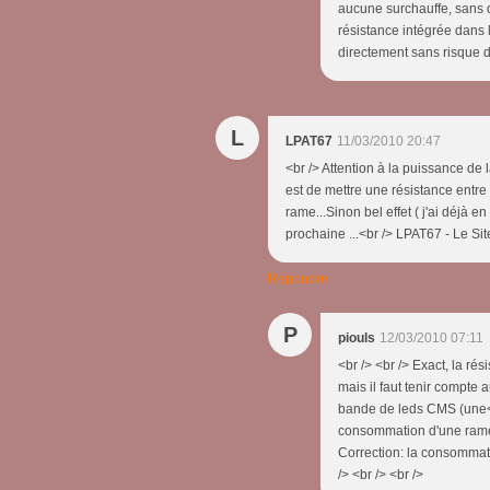
aucune surchauffe, sans d
résistance intégrée dans 
directement sans risque de 
L
LPAT67
11/03/2010 20:47
<br /> Attention à la puissance de
est de mettre une résistance entre
rame...Sinon bel effet ( j'ai déjà 
prochaine ...<br /> LPAT67 - Le Site
Répondre
P
piouls
12/03/2010 07:11
<br /> <br /> Exact, la ré
mais il faut tenir compte 
bande de leds CMS (une<br
consommation d'une rame d
Correction: la consommati
/> <br /> <br />