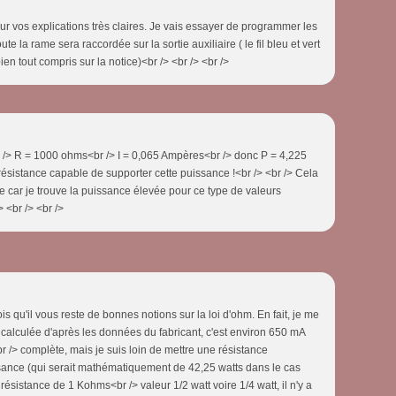
r vos explications très claires. Je vais essayer de programmer les
e la rame sera raccordée sur la sortie auxiliaire ( le fil bleu et vert
ien tout compris sur la notice)<br /> <br /> <br />
r /> R = 1000 ohms<br /> I = 0,065 Ampères<br /> donc P = 4,225
 résistance capable de supporter cette puissance !<br /> <br /> Cela
se car je trouve la puissance élevée pour ce type de valeurs
> <br /> <br />
ois qu'il vous reste de bonnes notions sur la loi d'ohm. En fait, je me
é calculée d'après les données du fabricant, c'est environ 650 mA
/> complète, mais je suis loin de mettre une résistance
ssance (qui serait mathématiquement de 42,25 watts dans le cas
ésistance de 1 Kohms<br /> valeur 1/2 watt voire 1/4 watt, il n'y a