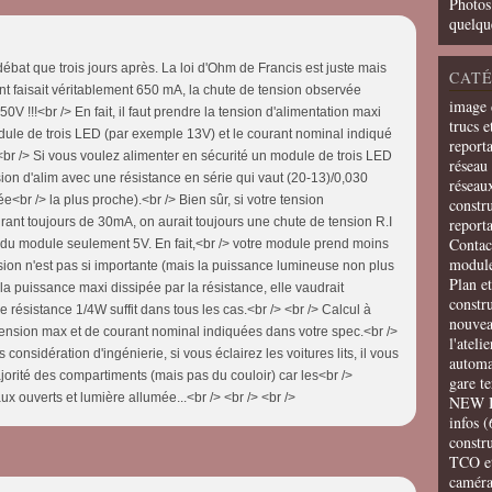
Photos
quelqu
débat que trois jours après. La loi d'Ohm de Francis est juste mais
CATÉ
nt faisait véritablement 650 mA, la chute de tension observée
image 
0V !!!<br /> En fait, il faut prendre la tension d'alimentation maxi
trucs e
ule de trois LED (par exemple 13V) et le courant nominal indiqué
report
r /> Si vous voulez alimenter en sécurité un module de trois LED
réseau 
ension d'alim avec une résistance en série qui vaut (20-13)/0,030
réseau
e<br /> la plus proche).<br /> Bien sûr, si votre tension
constru
urant toujours de 30mA, on aurait toujours une chute de tension R.I
report
Contac
s du module seulement 5V. En fait,<br /> votre module prend moins
modul
sion n'est pas si importante (mais la puissance lumineuse non plus
Plan e
 la puissance maxi dissipée par la résistance, elle vaudrait
constr
ésistance 1/4W suffit dans tous les cas.<br /> <br /> Calcul à
nouvea
 tension max et de courant nominal indiquées dans votre spec.<br />
l'ateli
onsidération d'ingénierie, si vous éclairez les voitures lits, il vous
automa
ajorité des compartiments (mais pas du couloir) car les<br />
gare t
 ouverts et lumière allumée...<br /> <br /> <br />
NEW 
infos
(
constru
TCO e
camér