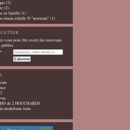
que
(2)
re
(2)
e en famille
(1)
u réseau échelle N "newtrain"
(1)
SLETTER
z-vous pour être averti des nouveaux
s publiés.
S
train
ance
67
evue
u HO de 2 HOUCHARDS
in modelisme train