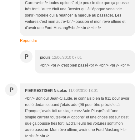
Carrera<br /> toutes options" et je peux te dire que ça pousse
très fort! L'autre était une Boxster qui à l'époque venait de
sortir (modèle qui a relancer la marque au passage). Les
voitures c'est mon autre<br /> passion et mon rêve ultime et
d'avoir une Ford Mustang!!<br /> <br /> <br />
Répondre
P
piouls
12/06/2010 07:01
<br /> <br /> c'est bien passé<br /> <br /> <br /> <br />
P
PIERRESTIGER Nicolas
11/06/2010 13:01
<br /> Bonjour Jean-Claude, je connais bien la 911 pour avoir
roulé dedans quand j'étais ado (96 pour être précis! et à
l'époque j'avais fait un stage chez Auto Plus)c'était "une
simple carrera toutes<br /> options" et une chose est sur c'est
que ça pousse très fort!! Et d'ailleurs les voitures sont mon
autre passion. Mon rêve ultime, avoir une Ford Mustang!!<br
/> <br /> <br />