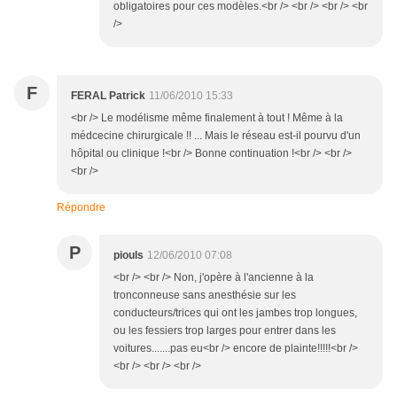
obligatoires pour ces modèles.<br /> <br /> <br /> <br
/>
F
FERAL Patrick
11/06/2010 15:33
<br /> Le modélisme même finalement à tout ! Même à la
médcecine chirurgicale !! ... Mais le réseau est-il pourvu d'un
hôpital ou clinique !<br /> Bonne continuation !<br /> <br />
<br />
Répondre
P
piouls
12/06/2010 07:08
<br /> <br /> Non, j'opère à l'ancienne à la
tronconneuse sans anesthésie sur les
conducteurs/trices qui ont les jambes trop longues,
ou les fessiers trop larges pour entrer dans les
voitures.......pas eu<br /> encore de plainte!!!!!<br />
<br /> <br /> <br />