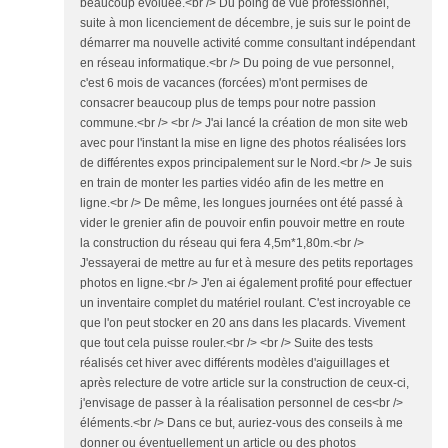
beaucoup évoluée.<br /> Du poing de vue professionnel,
suite à mon licenciement de décembre, je suis sur le point de
démarrer ma nouvelle activité comme consultant indépendant
en réseau informatique.<br /> Du poing de vue personnel,
c'est 6 mois de vacances (forcées) m'ont permises de
consacrer beaucoup plus de temps pour notre passion
commune.<br /> <br /> J'ai lancé la création de mon site web
avec pour l'instant la mise en ligne des photos réalisées lors
de différentes expos principalement sur le Nord.<br /> Je suis
en train de monter les parties vidéo afin de les mettre en
ligne.<br /> De même, les longues journées ont été passé à
vider le grenier afin de pouvoir enfin pouvoir mettre en route
la construction du réseau qui fera 4,5m*1,80m.<br />
J'essayerai de mettre au fur et à mesure des petits reportages
photos en ligne.<br /> J'en ai également profité pour effectuer
un inventaire complet du matériel roulant. C'est incroyable ce
que l'on peut stocker en 20 ans dans les placards. Vivement
que tout cela puisse rouler.<br /> <br /> Suite des tests
réalisés cet hiver avec différents modèles d'aiguillages et
après relecture de votre article sur la construction de ceux-ci,
j'envisage de passer à la réalisation personnel de ces<br />
éléments.<br /> Dans ce but, auriez-vous des conseils à me
donner ou éventuellement un article ou des photos