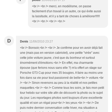
piouls
12/06/2010 07:17
<br /> <br /> merci, en modélisme, on passe
facilement d'un travail à un autre, ce qui évite aussi
la lassitude, et il y a tant de choses à améliorer!!!!!!
<br /> <br /> <br /> <br />
D
Denis
11/06/2010 23:27
<br /> Bonsoir,<br /> <br /> Je confirme pour en avoir déjà fait
une (mais pas en version cabriolet), une petite "virée" avec
cette jolie voiture jaune, c'est que du bonheur et surtout
énormément d'émotions.<br /> En effet, ma charmante
épouse (que ferions nous sans elle ?) m'a offert un stage sur
Porsche GT3 Cup pour mes 35 bougies. A faire au moins une
fois dans sa vie pour tout passionné de belle<br /> voiture.<br
/> <br /> Sinon revenons au peu à la réalité et nos petites
maquettes.<br /> <br /> Comme tous les soirs, je fais mon petit
tour hebdo sur votre site afin de découvrir la photo ou le sujet
du jour. Les reportages photos sont toujours d'une excellente
qualité et son un régal pour<br /> les yeux.<br /> <br /> De
puis notre dernier conversation cette hiver, ma situation a